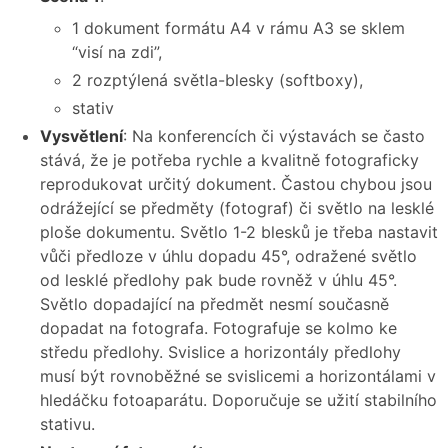
1 dokument formátu A4 v rámu A3 se sklem
“visí na zdi”,
2 rozptýlená světla-blesky (softboxy),
stativ
Vysvětlení
: Na konferencích či výstavách se často
stává, že je potřeba rychle a kvalitně fotograficky
reprodukovat určitý dokument. Častou chybou jsou
odrážející se předměty (fotograf) či světlo na lesklé
ploše dokumentu. Světlo 1-2 blesků je třeba nastavit
vůči předloze v úhlu dopadu 45°, odražené světlo
od lesklé předlohy pak bude rovněž v úhlu 45°.
Světlo dopadající na předmět nesmí současně
dopadat na fotografa. Fotografuje se kolmo ke
středu předlohy. Svislice a horizontály předlohy
musí být rovnoběžné se svislicemi a horizontálami v
hledáčku fotoaparátu. Doporučuje se užití stabilního
stativu.