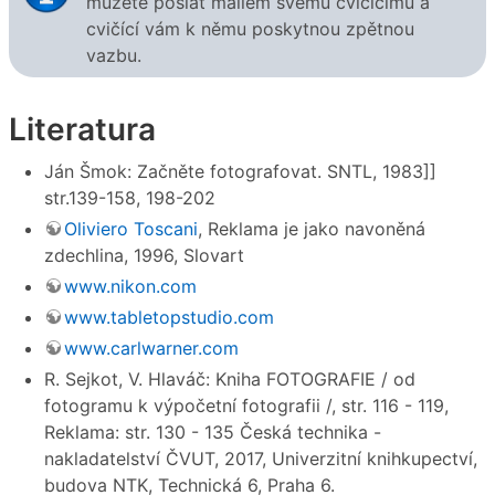
můžete poslat mailem svému cvičícímu a
cvičící vám k němu poskytnou zpětnou
vazbu.
Literatura
Ján Šmok: Začněte fotografovat. SNTL, 1983]]
str.139-158, 198-202
Oliviero Toscani
, Reklama je jako navoněná
zdechlina, 1996, Slovart
www.nikon.com
www.tabletopstudio.com
www.carlwarner.com
R. Sejkot, V. Hlaváč: Kniha FOTOGRAFIE / od
fotogramu k výpočetní fotografii /, str. 116 - 119,
Reklama: str. 130 - 135 Česká technika -
nakladatelství ČVUT, 2017, Univerzitní knihkupectví,
budova NTK, Technická 6, Praha 6.