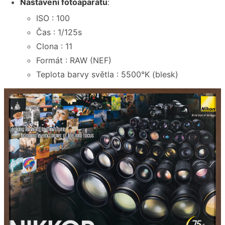
Nastavení fotoaparátu
:
ISO : 100
Čas : 1/125s
Clona : 11
Formát : RAW (NEF)
Teplota barvy světla : 5500°K (blesk)