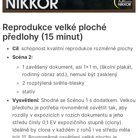
Reprodukce velké ploché
předlohy (15 minut)
Cíl
: schopnost kvalitní reprodukce rozměrné plochy
Scéna 2:
1 zavěšený dokument, asi 1×1 m, (školní plakát,
rodinný obraz atd.), nemusí být zasklený
2 rozptýlená světla-blesky
stativ
Vysvětlení:
Shodné se Scénou 1 s dodatkem. Velkou
předlohu je potřeba rovnoměrně osvětlit tak, aby
rozdíly v expozicích v rozích dokumentu a jeho
středu činily 0,1 EV expozičního stupně (clony).
Ideálně by clona v každém z rohů i ve středu měla
být 11. Rovnoměrné osvětlení velké plochy je