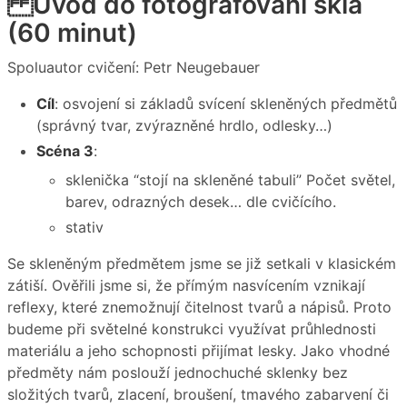
Úvod do fotografování skla
(60 minut)
Spoluautor cvičení: Petr Neugebauer
Cíl
: osvojení si základů svícení skleněných předmětů
(správný tvar, zvýrazněné hrdlo, odlesky…)
Scéna 3
:
sklenička “stojí na skleněné tabuli” Počet světel,
barev, odrazných desek… dle cvičícího.
stativ
Se skleněným předmětem jsme se již setkali v klasickém
zátiší. Ověřili jsme si, že přímým nasvícením vznikají
reflexy, které znemožnují čitelnost tvarů a nápisů. Proto
budeme při světelné konstrukci využívat průhlednosti
materiálu a jeho schopnosti přijímat lesky. Jako vhodné
předměty nám poslouží jednochuché sklenky bez
složitých tvarů, zlacení, broušení, tmavého zabarvení či