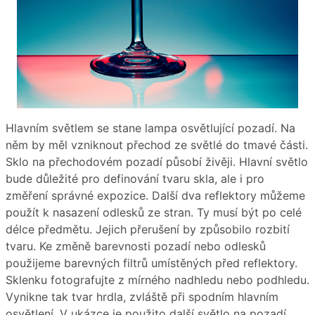
Hlavním světlem se stane lampa osvětlující pozadí. Na
něm by měl vzniknout přechod ze světlé do tmavé části.
Sklo na přechodovém pozadí působí živěji. Hlavní světlo
bude důležité pro definování tvaru skla, ale i pro
změření správné expozice. Další dva reflektory můžeme
použít k nasazení odlesků ze stran. Ty musí být po celé
délce předmětu. Jejich přerušení by způsobilo rozbití
tvaru. Ke změně barevnosti pozadí nebo odlesků
použijeme barevných filtrů umístěných před reflektory.
Sklenku fotografujte z mírného nadhledu nebo podhledu.
Vynikne tak tvar hrdla, zvláště při spodním hlavním
osvětlení. V ukázce je použito další světlo na pozadí.