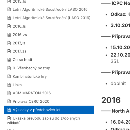
2015_ls
—— ICPC Nor
Letní Algoritmické Soustředění LASO 2016
Odkaz:
Letní Algoritmické Soustředění (LASO 2016)
3.10.20
2016_ls
2016_zs
—— Příprava
2017_ls
15.10.2
2017_zs
22.10.2
Co se hodí
351.
0. Všeobecný postup
—— Příprava
Kombinatorické hry
doplnit
Links
ACM MARATON 2016
2016
Priprava_CERC_2020
Výsledky z předchozích let
—— North Am
Ukázka převodu zápisu do z/do jiných
16.04.2
základů
Odkaz na