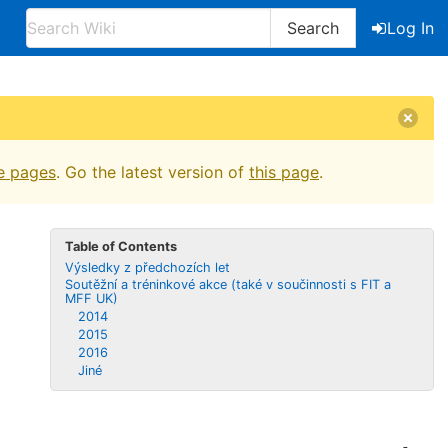
Search
Log In
e pages
. Go the latest version of
this page
.
Table of Contents
Výsledky z předchozích let
Soutěžní a tréninkové akce (také v součinnosti s FIT a
MFF UK)
2014
2015
2016
Jiné