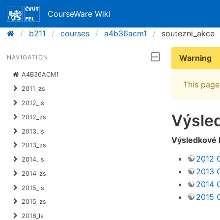
CourseWare Wiki
b211
courses
a4b36acm1
soutezni_akce
Warning
NAVIGATION
A4B36ACM1
This page 
2011_zs
2012_ls
Výsled
2012_zs
2013_ls
Výsledkové l
2013_zs
2012 
2014_ls
2013 
2014_zs
2014 
2015_ls
2015 
2015_zs
2016_ls