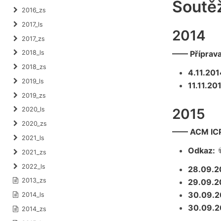
Soutěž
2016_zs
2017_ls
2014
2017_zs
—— Příprava
2018_ls
2018_zs
4.11.201
2019_ls
11.11.20
2019_zs
2015
2020_ls
2020_zs
—— ACM ICPC
2021_ls
Odkaz:
2021_zs
2022_ls
28.09.2
2013_zs
29.09.2
30.09.2
2014_ls
30.09.2
2014_zs