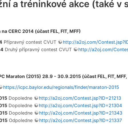
ní a tréninkové akce (také v 
 na CERC 2014 (účast FEL, FIT, MFF)
4
Přípravný contest CVUT
http://a2oj.com/Contest.jsp?
14
Druhý přípravný contest CVUT
http://a2oj.com/Conte
 Maraton (2015) 28.9 - 30.9.2015 (účast FEL, FIT, MFF,
https://icpc.baylor.edu/regionals/finder/maraton-2015
015
Dopoledne
http://a2oj.com/Contest.jsp?ID=21213
015
Dopoledne
http://a2oj.com/Contest.jsp?ID=21304
015
Dopoledne
http://a2oj.com/Contest.jsp?ID=21343
015
Odpoledne
http://a2oj.com/Contest.jsp?ID=21337