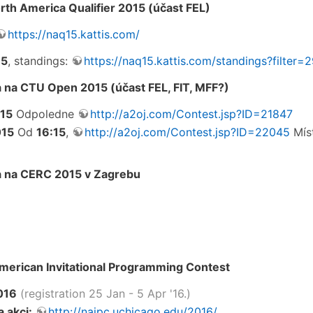
th America Qualifier 2015 (účast FEL)
https://naq15.kattis.com/
15
, standings:
https://naq15.kattis.com/standings?filter=
 na CTU Open 2015 (účast FEL, FIT, MFF?)
015
Odpoledne
http://a2oj.com/Contest.jsp?ID=21847
015
Od
16:15
,
http://a2oj.com/Contest.jsp?ID=22045
Míst
 na CERC 2015 v Zagrebu
erican Invitational Programming Contest
016
(registration 25 Jan - 5 Apr '16.)
 akci:
http://naipc.uchicago.edu/2016/