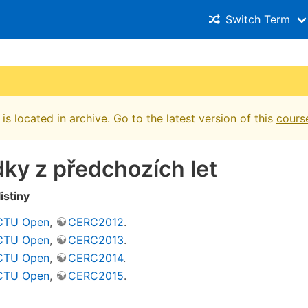
Switch Term
is located in archive. Go to the latest version of this
cours
ky z předchozích let
istiny
CTU Open
,
CERC2012
.
CTU Open
,
CERC2013
.
CTU Open
,
CERC2014
.
CTU Open
,
CERC2015
.