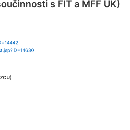
součinnosti s FIT a MFF UK)
ID=14442
st.jsp?ID=14630
 ZCU)