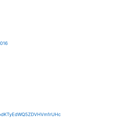
2016
88ahpdKTyEdWQ5ZDVHVm1rUHc