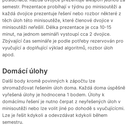
semestr. Prezentace probíhají v týdnu po minisoutěži a
každá dvojice prezentuje řešení nebo rozbor některé z
těch úloh této minisoutěže, které členové dvojice v
minisoutěži
neřešili
. Délka prezentace je cca 10-15
minut, na jednom semináři vystoupí cca 2 dvojice.
Zbývající čas semináře je podle potřeby rezervován pro
vyučující a doplňující výklad algoritmů, rozbor úloh
apod.
Domácí úlohy
Další body kromě povinných k zápočtu lze
shromažďovat řešením úloh doma. Každá doma úspěšně
vyřešená úlohy je hodnocena 1 bodem. Úlohy k
domácímu řešení je nutno čerpat z neyřešených úloh v
minisoutěži nebo lze volit jiné po dohodě s vyučujícícmi.
Lze je řešit kdykoli a odevzdávat kdykoli během
semestru.