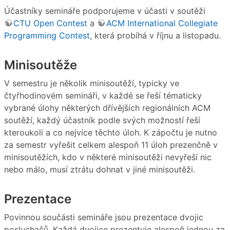
Účastníky semináře podporujeme v účasti v soutěži
CTU Open Contest
a
ACM International Collegiate
Programming Contest
, která probíhá v říjnu a listopadu.
Minisoutěže
V semestru je několik minisoutěží, typicky ve
čtyřhodinovém semináři, v každé se řeší tématicky
vybrané úlohy některých dřívějších regionálních ACM
soutěží, každý účastník podle svých možností řeší
kteroukoli a co nejvíce těchto úloh. K zápočtu je nutno
za semestr vyřešit celkem alespoň 11 úloh prezenčně v
minisoutěžích, kdo v některé minisoutěži nevyřeší nic
nebo málo, musí ztrátu dohnat v jiné minisoutěži.
Prezentace
Povinnou součásti semináře jsou prezentace dvojic
posluchačů. Každá dvojice prezentuje alespoň jednou za