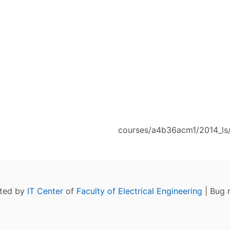
courses/a4b36acm1/2014_ls/
ated by
IT Center
of
Faculty of Electrical Engineering
| Bug 