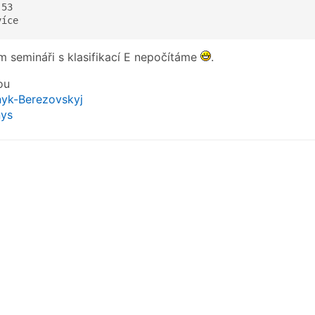
53

více  
 semináři s klasifikací E nepočítáme
.
ou
yk-Berezovskyj
ys