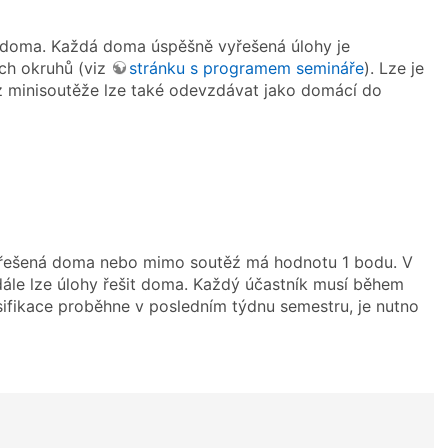
 doma. Každá doma úspěšně vyřešená úlohy je
ch okruhů (viz
stránku s programem semináře
). Lze je
z minisoutěže lze také odevzdávat jako domácí do
vyřešená doma nebo mimo soutěź má hodnotu 1 bodu. V
dále lze úlohy řešit doma. Každý účastník musí během
sifikace proběhne v posledním týdnu semestru, je nutno