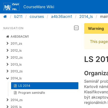
CourseWare Wiki
b211
courses
a4b36acm1
2014_ls
mai
Warning
NAVIGATION
A4B36ACM1
This page 
2011_zs
2012_ls
LS 20
2012_zs
2013_ls
2013_zs
Organiz
2014_ls
Seminář prob
LS 2014
Karlově námě
Klasifikovan
Program semináře
být akcepto
2014_zs
regionálních
2015_ls