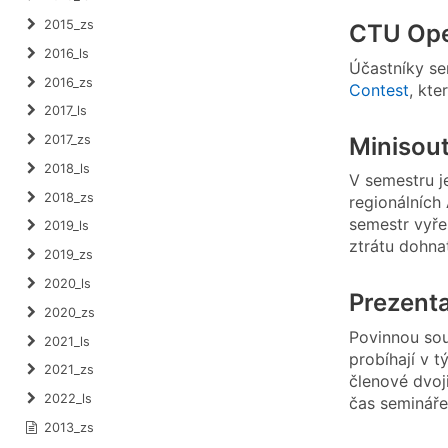
2015_zs
CTU Ope
2016_ls
Účastníky se
2016_zs
Contest
, kte
2017_ls
Minisou
2017_zs
2018_ls
V semestru j
2018_zs
regionálních
semestr vyře
2019_ls
ztrátu dohnat
2019_zs
2020_ls
Prezent
2020_zs
Povinnou sou
2021_ls
probíhají v 
2021_zs
členové dvoj
2022_ls
čas semináře
2013_zs