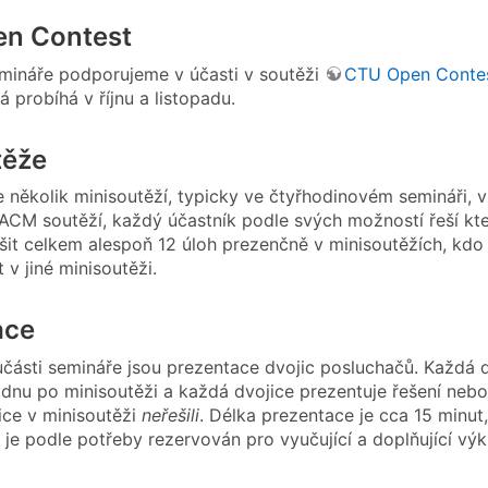
n Contest
mináře podporujeme v účasti v soutěži
CTU Open Conte
rá probíhá v říjnu a listopadu.
těže
e několik minisoutěží, typicky ve čtyřhodinovém semináři, v
 ACM soutěží, každý účastník podle svých možností řeší kte
šit celkem alespoň 12 úloh prezenčně v minisoutěžích, kdo 
 v jiné minisoutěži.
ace
části semináře jsou prezentace dvojic posluchačů. Každá d
týdnu po minisoutěži a každá dvojice prezentuje řešení nebo
ice v minisoutěži
neřešili
. Délka prezentace je cca 15 minut
 je podle potřeby rezervován pro vyučující a doplňující výk