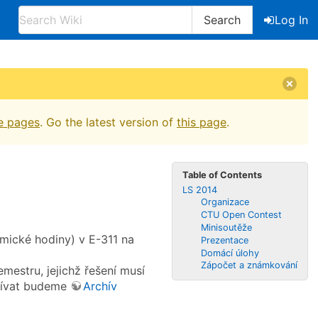
Search
Log In
e pages
. Go the latest version of
this page
.
Table of Contents
LS 2014
Organizace
CTU Open Contest
Minisoutěže
emické hodiny) v E-311 na
Prezentace
Domácí úlohy
Zápočet a známkování
mestru, jejichž řešení musí
žívat budeme
Archív