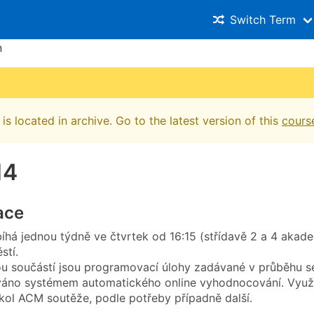
Switch Term
n
is located in archive. Go to the latest version of this
cours
14
ace
íhá jednou týdně ve čtvrtek od 16:15 (střídavě 2 a 4 akad
stí.
ou součástí jsou programovací úlohy zadávané v průběhu se
váno systémem automatického online vyhodnocování. Vyu
 kol ACM soutěže, podle potřeby případně další.