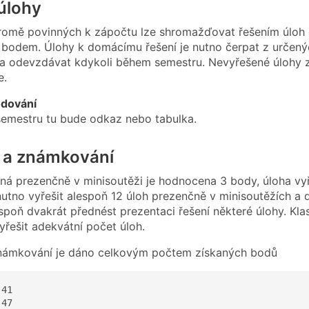
úlohy
romě povinných k zápočtu lze shromažďovat řešením úloh
bodem. Úlohy k domácímu řešení je nutno čerpat z určený
i a odevzdávat kdykoli během semestru. Nevyřešené úlohy 
e.
dování
semestru tu bude odkaz nebo tabulka.
 a známkování
ná prezenčně v minisoutěži je hodnocena 3 body, úloha 
nutno vyřešit alespoň 12 úloh prezenčně v minisoutěžích a 
spoň dvakrát přednést prezentaci řešení některé úlohy. Kla
yřešit adekvátní počet úloh.
námkování je dáno celkovým počtem získaných bodů
41  

47 
