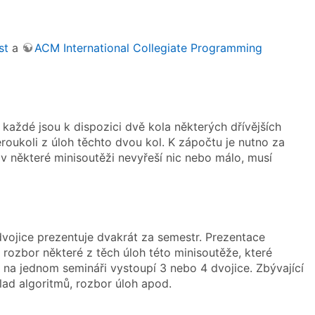
st
a
ACM International Collegiate Programming
 každé jsou k dispozici dvě kola některých dřívějších
roukoli z úloh těchto dvou kol. K zápočtu je nutno za
v některé minisoutěži nevyřeší nic nebo málo, musí
vojice prezentuje dvakrát za semestr. Prezentace
 rozbor některé z těch úloh této minisoutěže, které
, na jednom semináři vystoupí 3 nebo 4 dvojice. Zbývající
lad algoritmů, rozbor úloh apod.