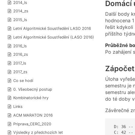
Domácí 
2014_ls
2014_zs
Další body k
hodnocena 1 
2015_ls
řešit kdykol
Letní Algoritmické Soustředění LASO 2016
příštího týdn
Letní Algoritmické Soustředění (LASO 2016)
Průběžné bo
2016_ls
Po zahájení 
2016_zs
2017_ls
Zápočet
2017_zs
Úloha vyřeše
Co se hodí
semestru je 
0. Všeobecný postup
semestru ale
Kombinatorické hry
do té doby v
Links
Závěrečné z
ACM MARATON 2016
Priprava_CERC_2020
 D: 36 -- 
 C: 42 -- 
Výsledky z předchozích let