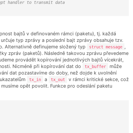
upt handler to transmit data
nost bajtů v definovaném rámci (paketu), tj. každá
určuje typ zprávy a poslední bajt zprávy obsahuje tzv.
. Alternativně definujeme složený typ
,
struct message
ožky zpráv (paketů). Následně takovou zprávu převedeme
udeme provádět kopírování jednotlivých bajtů vícekrát,
lnosti. Nicméně při kopírování dat do
může
tx_buffer
rování dat pozastavíme do doby, než dojde k uvolnění
k ukazatelům
a
v rámci kritické sekce, což
tx_in
tx_out
musíme opět povolit. Funkce pro odeslání paketu