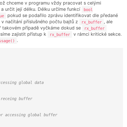
kož chceme v programu vždy pracovat s celými
a určit její délku. Délku určíme funkcí
bool
pokud se podařilo zprávu identifikovat dle předané
ue
 načítání příslušného počtu bajtů z
, ale
rx_buffer
a. V takovém případě vyčkáme dokud se
rx_buffer
íme zajistit přístup k
v rámci kritické sekce.
rx_buffer
.
ssage()
ccessing global data
 receing buffer
or accessing global buffer