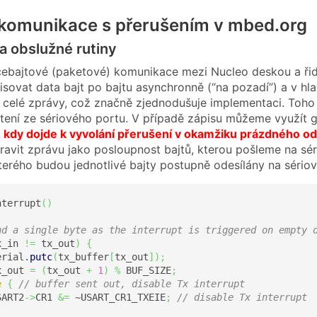
 komunikace s přerušením v mbed.org
a obslužné rutiny
cebajtové (paketové) komunikace mezi Nucleo deskou a ři
pisovat data bajt po bajtu asynchronně (“na pozadí”) a v 
 celé zprávy, což značně zjednodušuje implementaci. Toho
čtení ze sériového portu. V případě zápisu můžeme využít 
,
kdy dojde k vyvolání přerušení v okamžiku prázdného od
avit zprávu jako posloupnost bajtů, kterou pošleme na sé
kterého budou jednotlivé bajty postupně odesílány na sériov
nterrupt
(
)
nd a single byte as the interrupt is triggered on empty 
x_in 
!=
 tx_out
)
{
erial.
putc
(
tx_buffer
[
tx_out
]
)
;
x_out 
=
(
tx_out 
+
1
)
%
 BUF_SIZE
;
e
{
// buffer sent out, disable Tx interrupt
SART2
->
CR1 
&=
 ~USART_CR1_TXEIE
;
// disable Tx interrupt