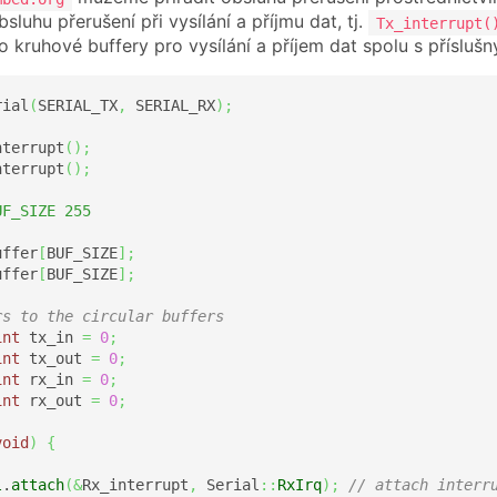
sluhu přerušení při vysílání a příjmu dat, tj.
Tx_interrupt(
 kruhové buffery pro vysílání a příjem dat spolu s přísluš
rial
(
SERIAL_TX
,
 SERIAL_RX
)
;
nterrupt
(
)
;
nterrupt
(
)
;
UF_SIZE 255
uffer
[
BUF_SIZE
]
;
uffer
[
BUF_SIZE
]
;
rs to the circular buffers
int
 tx_in 
=
0
;
int
 tx_out 
=
0
;
int
 rx_in 
=
0
;
int
 rx_out 
=
0
;
void
)
{
l
.
attach
(
&
Rx_interrupt
,
 Serial
::
RxIrq
)
;
// attach interr