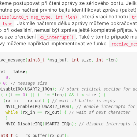
me postupovat při čtení zprávy ze sériového portu. Jeli
nutné po načtení prvního bajtu identifikovat zprávu (paket) 
, která vrací hodnotu
size(uint8_t msg_type, int *len)
tr
. Jakmile načteme délku zprávy můžeme pokračovat v
_type
 při odesílání, nemusí být zpráva ještě kompletně přijat
bsluze přerušení
. Také v tomto případě mus
Rx_interrupt()
ávy můžeme například implementovat ve funkci
receive_me
ive_message
(
uint8_t
*
msg_buf
,
int
 size
,
int
*
len
)
ret 
=
false
;
 
=
0
;
=
0
;
// message size
DisableIRQ
(
USART2_IRQn
)
;
// start critical section for a
(
(
(
i 
==
0
)
||
(
i 
!=
*
len
)
)
&&
 i 
<
 size 
)
{
f
(
rx_in 
==
 rx_out
)
{
// wait if buffer is empty
   NVIC_EnableIRQ
(
USART2_IRQn
)
;
// enable interrupts for
while
(
rx_in 
==
 rx_out
)
{
// wait of next character
}
   NVIC_DisableIRQ
(
USART2_IRQn
)
;
// disable interrupts f
int8_t
 c 
=
 rx_buffer
[
rx_out
]
;