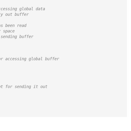
ccessing global data
ty out buffer
as been read
r space
 sending buffer
or accessing global buffer
pt for sending it out