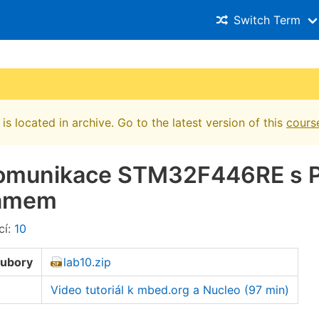
Switch Term
is located in archive. Go to the latest version of this
cours
Komunikace STM32F446RE s 
ramem
cí:
10
oubory
lab10.zip
Video tutoriál k mbed.org a Nucleo (97 min)