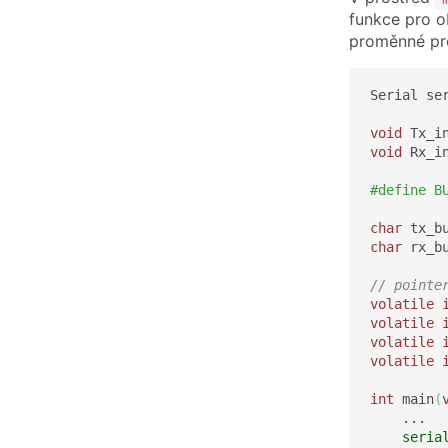
funkce pro ob
proměnné pro
Serial se
void
 Tx_i
void
 Rx_i
#define B
char
 tx_b
char
 rx_b
// pointe
volatile
volatile
volatile
volatile
int
 main
(
    ...

seria