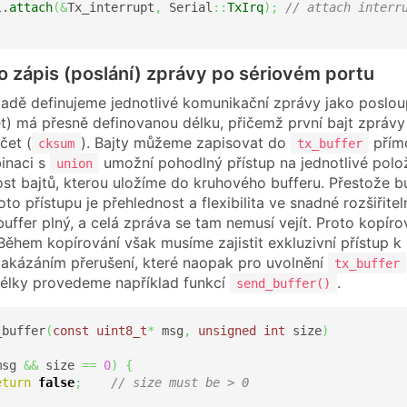
l.
attach
(
&
Tx_interrupt
,
 Serial
::
TxIrq
)
;
// attach interr
o zápis (poslání) zprávy po sériovém portu
adě definujeme jednotlivé komunikační zprávy jako posloup
t) má přesně definovanou délku, přičemž první bajt zprávy 
čet (
). Bajty můžeme zapisovat do
přímo
cksum
tx_buffer
inaci s
umožní pohodlný přístup na jednotlivé pol
union
st bajtů, kterou uložíme do kruhového bufferu. Přestože b
o přístupu je přehlednost a flexibilita ve snadné rozšiřite
 buffer plný, a celá zpráva se tam nemusí vejít. Proto kopí
 Během kopírování však musíme zajistit exkluzivní přístup 
kázáním přerušení, které naopak pro uvolnění
tx_buffer
élky provedeme například funkcí
.
send_buffer()
_buffer
(
const
uint8_t
*
 msg
,
unsigned
int
 size
)
msg 
&&
 size 
==
0
)
{
eturn
false
;
// size must be > 0