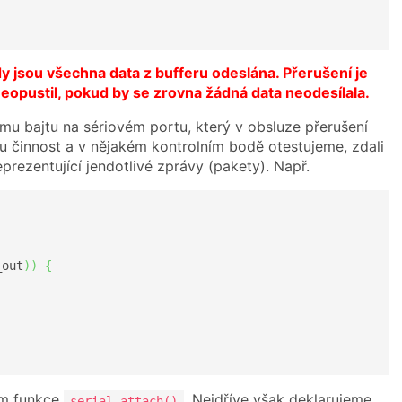
 jsou všechna data z bufferu odeslána. Přerušení je
eopustil, pokud by se zrovna žádná data neodesílala.
u bajtu na sériovém portu, který v obsluze přerušení
u činnost a v nějakém kontrolním bodě otestujeme, zdali
eprezentující jendotlivé zprávy (pakety). Např.
_out
)
)
{
ím funkce
. Nejdříve však deklarujeme
serial.attach()