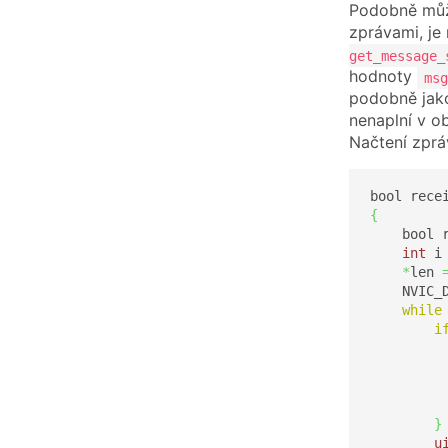
Podobně může
zprávami, je 
get_message_
hodnoty
msg
podobně jako
nenaplní v o
Načtení zpr
bool rece
{
    bool 
int
 i
*
len 
    NVIC_
while
i
         
         
}
u