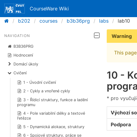
CourseWare Wiki
b202
courses
b3b36prg
labs
lab10
Warning
NAVIGATION
B3B36PRG
This page 
Hodnocení
Domácí úkoly
10 - 
Cvičení
1 - Úvodní cvičení
prog
2 - Cykly a vnořené cykly
* pro vyučují
3 - Řídicí struktury, funkce a ladění
programu
Výchozí s
4 - Pole variabilní délky a textové
řetězce
Podpora
5 - Dynamická alokace, struktury
6 - Spojové struktury, práce se