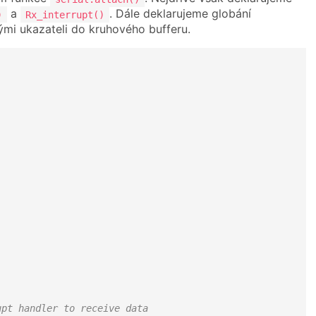
a
. Dále deklarujeme globání
)
Rx_interrupt()
nými ukazateli do kruhového bufferu.
upt handler to receive data