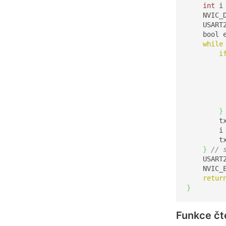
int
 i
    NVIC_
    USART
    bool 
while
i
         
         
}
        t
        i
        t
}
// 
    USART
    NVIC_
retur
}
Funkce čt