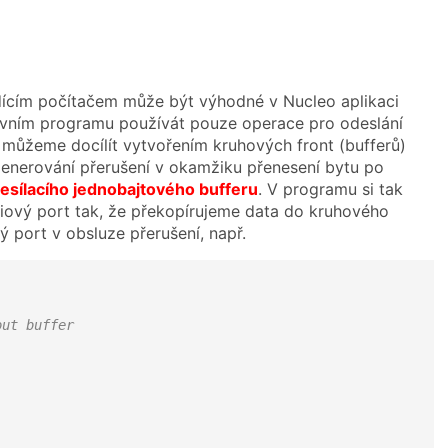
dícím počítačem může být výhodné v Nucleo aplikaci
hlavním programu používát pouze operace pro odeslání
 můžeme docílít vytvořením kruhových front (bufferů)
generování přerušení v okamžiku přenesení bytu po
esílacího jednobajtového bufferu
. V programu si tak
riový port tak, že překopírujeme data do kruhového
ý port v obsluze přerušení, např.
out buffer 