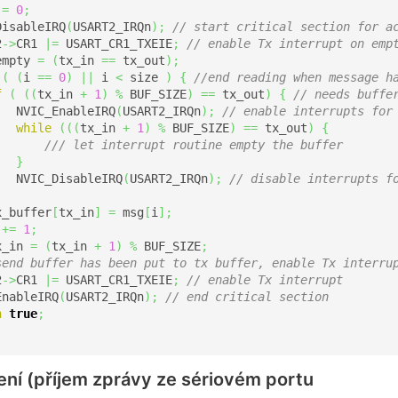
 
=
0
;
DisableIRQ
(
USART2_IRQn
)
;
// start critical section for a
2
->
CR1 
|=
 USART_CR1_TXEIE
;
// enable Tx interrupt on emp
empty 
=
(
tx_in 
==
 tx_out
)
;
(
(
i 
==
0
)
||
 i 
<
 size 
)
{
//end reading when message h
f
(
(
(
tx_in 
+
1
)
%
 BUF_SIZE
)
==
 tx_out
)
{
// needs buffe
   NVIC_EnableIRQ
(
USART2_IRQn
)
;
// enable interrupts for
while
(
(
(
tx_in 
+
1
)
%
 BUF_SIZE
)
==
 tx_out
)
{
/// let interrupt routine empty the buffer
}
   NVIC_DisableIRQ
(
USART2_IRQn
)
;
// disable interrupts f
x_buffer
[
tx_in
]
=
 msg
[
i
]
;
 
+=
1
;
x_in 
=
(
tx_in 
+
1
)
%
 BUF_SIZE
;
send buffer has been put to tx buffer, enable Tx interru
2
->
CR1 
|=
 USART_CR1_TXEIE
;
// enable Tx interrupt
EnableIRQ
(
USART2_IRQn
)
;
// end critical section
n
true
;
ení (příjem zprávy ze sériovém portu