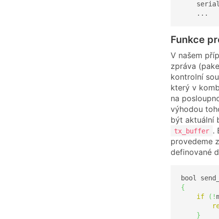
    seria
    ...
Funkce pr
V našem příp
zpráva (pake
kontrolní sou
který v komb
na posloupno
výhodou tohot
být aktuální
.
tx_buffer
provedeme za
definované d
bool send
{
if
(
!
r
}