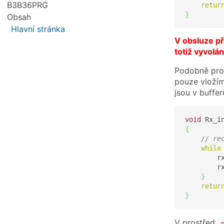
B3B36PRG
retur
}
Obsah
Hlavní stránka
V obsluze př
totiž vyvolá
Podobně pro 
pouze vložím
jsou v buffer
void
 Rx_i
{
// re
while
        r
        r
}
retur
}
V prostřed