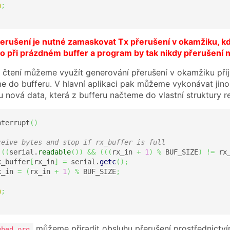
n
;
erušení je nutné zamaskovat Tx přerušení v okamžiku, kdy
no při prázdném buffer a program by tak nikdy přerušení n
čtení můžeme využít generování přerušení v okamžiku příjm
e do bufferu. V hlavní aplikaci pak můžeme vykonávat jino
u nová data, která z bufferu načteme do vlastní struktury r
nterrupt
(
)
ceive bytes and stop if rx_buffer is full
(
(
serial.
readable
(
)
)
&&
(
(
(
rx_in 
+
1
)
%
 BUF_SIZE
)
!=
 rx
x_buffer
[
rx_in
]
=
 serial.
getc
(
)
;
x_in 
=
(
rx_in 
+
1
)
%
 BUF_SIZE
;
n
;
můžeme přiradit obsluhu přerušení prostřednictv
mbed.org