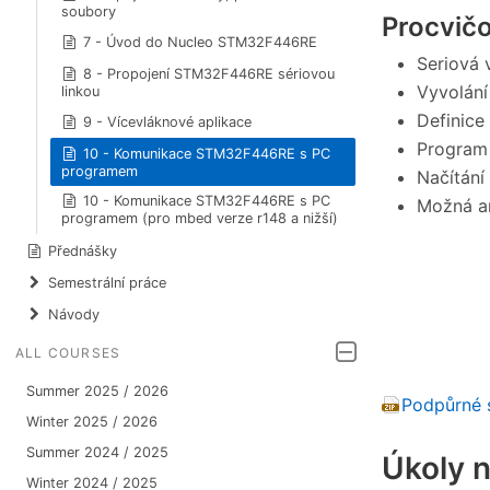
soubory
Procvič
7 - Úvod do Nucleo STM32F446RE
Seriová 
8 - Propojení STM32F446RE sériovou
Vyvolání
linkou
Definice
9 - Vícevláknové aplikace
Program
10 - Komunikace STM32F446RE s PC
programem
Načítání
10 - Komunikace STM32F446RE s PC
Možná ar
programem (pro mbed verze r148 a nižší)
Přednášky
Semestrální práce
Návody
ALL COURSES
Summer 2025 / 2026
Podpůrné 
Winter 2025 / 2026
Summer 2024 / 2025
Úkoly n
Winter 2024 / 2025