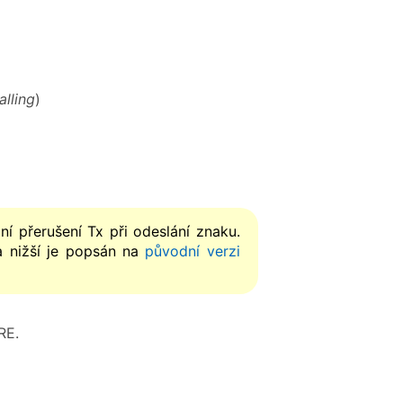
lling
)
í přerušení Tx při odeslání znaku.
a nižší je popsán na
původní verzi
RE.