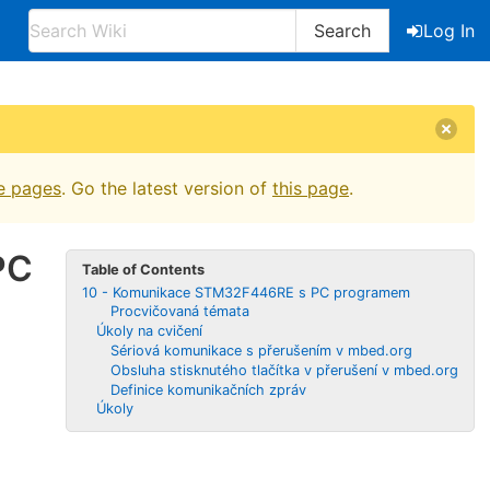
Search
Log In
e pages
. Go the latest version of
this page
.
PC
Table of Contents
10 - Komunikace STM32F446RE s PC programem
Procvičovaná témata
Úkoly na cvičení
Sériová komunikace s přerušením v mbed.org
Obsluha stisknutého tlačítka v přerušení v mbed.org
Definice komunikačních zpráv
Úkoly