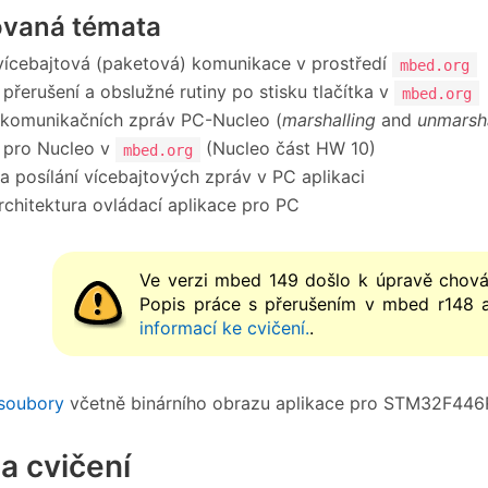
ovaná témata
vícebajtová (paketová) komunikace v prostředí
mbed.org
 přerušení a obslužné rutiny po stisku tlačítka v
mbed.org
 komunikačních zpráv PC-Nucleo (
marshalling
and
unmarsha
 pro Nucleo v
(Nucleo část HW 10)
mbed.org
 a posílání vícebajtových zpráv v PC aplikaci
chitektura ovládací aplikace pro PC
Ve verzi mbed 149 došlo k úpravě chován
Popis práce s přerušením v mbed r148 
informací ke cvičení.
.
soubory
včetně binárního obrazu aplikace pro STM32F446
a cvičení