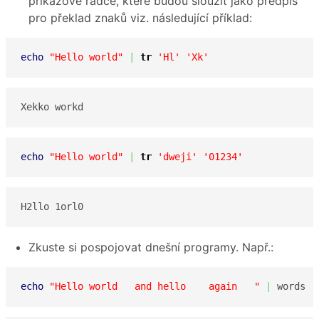
příkazové řádce, které budou sloužit jako předpis
pro překlad znaků viz. následující příklad:
echo
"Hello world"
|
tr
'Hl'
'Xk'
Xekko workd
echo
"Hello world"
|
tr
'dweji'
'01234'
H2llo 1orl0
Zkuste si pospojovat dnešní programy. Např.:
echo
"Hello world   and hello    again   "
|
 words 
|