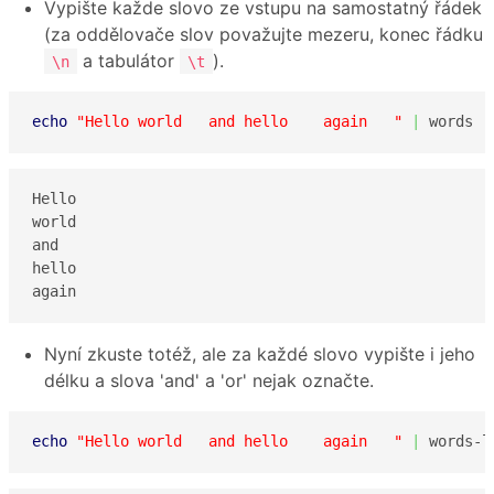
Vypište každe slovo ze vstupu na samostatný řádek
(za oddělovače slov považujte mezeru, konec řádku
a tabulátor
).
\n
\t
echo
"Hello world   and hello    again   "
|
 words
Hello

world

and

hello

again
Nyní zkuste totéž, ale za každé slovo vypište i jeho
délku a slova 'and' a 'or' nejak označte.
echo
"Hello world   and hello    again   "
|
 words-l