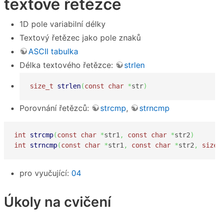
textové řetězce
1D pole variabilní délky
Textový řetězec jako pole znaků
ASCII tabulka
Délka textového řetězce:
strlen
size_t
strlen
(
const
char
*
str
)
Porovnání řetězců:
strcmp
,
strncmp
int
strcmp
(
const
char
*
str1
,
const
char
*
str2
)
int
strncmp
(
const
char
*
str1
,
const
char
*
str2
,
size
pro vyučující:
04
Úkoly na cvičení