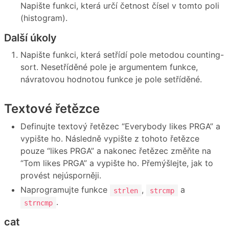
Napište funkci, která určí četnost čísel v tomto poli
(histogram).
Další úkoly
Napište funkci, která setřídí pole metodou counting-
sort. Nesetříděné pole je argumentem funkce,
návratovou hodnotou funkce je pole setříděné.
Textové řetězce
Definujte textový řetězec “Everybody likes PRGA” a
vypište ho. Následně vypište z tohoto řetězce
pouze “likes PRGA” a nakonec řetězec změňte na
“Tom likes PRGA” a vypište ho. Přemýšlejte, jak to
provést nejúsporněji.
Naprogramujte funkce
,
a
strlen
strcmp
.
strncmp
cat