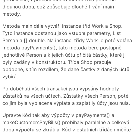
dlouhou dobu, což způsobuje dlouhé trvání main
metody.
Metoda main dále vytváří instance tříd Work a Shop.
Tyto instance dostanou jako vstupní parametry, List
Person a [] double. Na instanci třídy Work je poté volána
metoda payPayments(), tato metoda bere postupně
jednotlivé Person a k jejich účtu přičítá částky, které ji
byly zadány v konstruktoru. Třída Shop pracuje
obdobně, s tím rozdílem, že dané částky z daných účtů
vybírá.
Po doběhutí všech transakcí jsou vypsány hodnoty
zůstatků na všech učtech. Zůstatky všech Person, poté
co jim byla vyplacena výplata a zaplatily účty jsou nula.
Upravte Kód tak aby výpočty v payPayments() a
makeCustomersPayBills() probíhaly paralelně a celková
doba výpočtu se zkrátila. Kód v ostatních třídách měňte