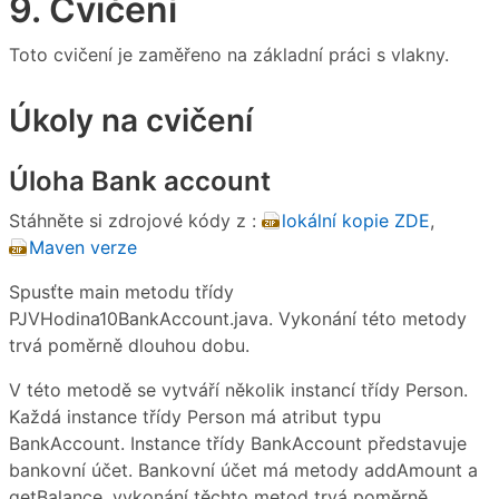
9. Cvičení
Toto cvičení je zaměřeno na základní práci s vlakny.
Úkoly na cvičení
Úloha Bank account
Stáhněte si zdrojové kódy z :
lokální kopie ZDE
,
Maven verze
Spusťte main metodu třídy
PJVHodina10BankAccount.java. Vykonání této metody
trvá poměrně dlouhou dobu.
V této metodě se vytváří několik instancí třídy Person.
Každá instance třídy Person má atribut typu
BankAccount. Instance třídy BankAccount představuje
bankovní účet. Bankovní účet má metody addAmount a
getBalance, vykonání těchto metod trvá poměrně