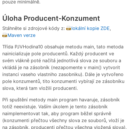
pouze minimálně.
Úloha Producent-Konzument
Stáhněte si zdrojové kódy z:
lokální kopie ZDE
,
Maven verze
Třída PJVHodina10 obsahuje metodu main, tato metoda
nainicializuje pole producentů. Každý producent ve
svém vlákně poté načítá jednotlivá slova ze souboru a
vkládá je na zásobník (nezapomente v main() vytvorit
instanci vaseho vlastniho zasobniku). Dále je vytvořeno
pole konzumentů, tito konzumenti vybírají ze zásobníku
slova, která tam vložili producenti.
Při spuštění metody main program havaruje, zásobník
totiž neexistuje. Vaším úkolem je tento zásobník
naimplementovat tak, aby program běžel správně
(konzumenti přečtou všechny slova ze souborů, vloží je
na zásobník, producenti přečtou všechna vložená slova).