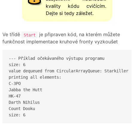
kvality kódu cvičícím.
Dejte si tedy záležet.
Ve třídě
je připraven kód, na kterém můžete
Start
funkčnost implementace kruhové fronty vyzkoušet
--- Příklad očekávaného výstupu programu

size: 6

value dequeued from CircularArrayQueue: Starkiller

printing all elements: 

C-3PO

Jabba the Hutt

HK-47

Darth Nihilus

Count Dooku

size: 6