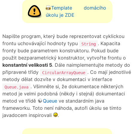
Template domácího
úkolu je ZDE
Napište program, který bude reprezentovat cyklickou
frontu uchovávající hodnoty typu
. Kapacita
String
fronty bude parametrem konstruktoru. Pokud bude
použit bezparametrický konstruktor, vytvořte frontu o
konstantní velikosti 5
. Dále naimplementujte metody do
připravené třídy
. Co mají jednotlivé
CircularArrayQueue
metody dělat dozvíte v dokumentaci v interface
. Všimněte si, že dokumentace některých
Queue.java
metod je velmi podobná (někdy i stejná) dokumentaci
metod ve třídě
Queue
ve standardním java
frameworku. Toto není náhoda, autoři úkolu se tímto
javadocem inspirovali
.