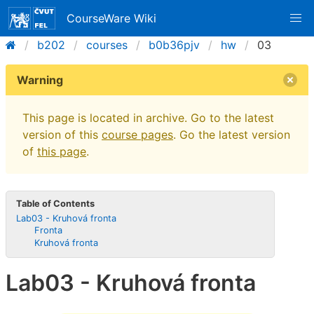
CourseWare Wiki
b202
courses
b0b36pjv
hw
03
Warning
This page is located in archive. Go to the latest
version of this
course pages
. Go the latest version
of
this page
.
Table of Contents
Lab03 - Kruhová fronta
Fronta
Kruhová fronta
Lab03 - Kruhová fronta