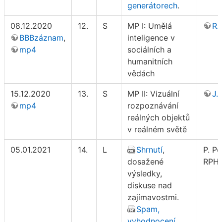
generátorech
.
08.12.2020
12.
S
MP I: Umělá
R.
BBBzáznam
,
inteligence v
mp4
sociálních a
humanitních
vědách
15.12.2020
13.
S
MP II: Vizuální
J.
mp4
rozpoznávání
reálných objektů
v reálném světě
05.01.2021
14.
L
Shrnutí
,
P. Po
dosažené
RPH 
výsledky,
diskuse nad
zajímavostmi.
Spam,
vyhodnocení