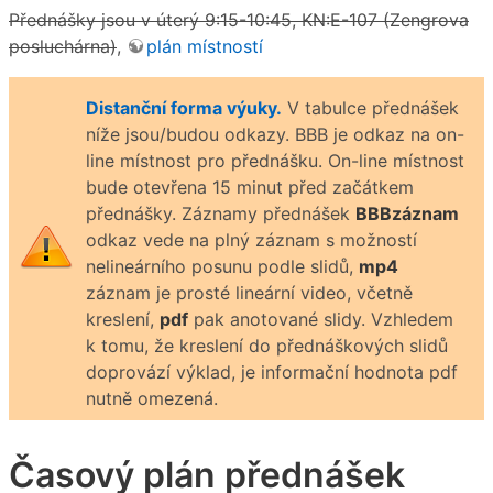
Přednášky jsou v úterý 9:15-10:45, KN:E-107 (Zengrova
posluchárna)
,
plán místností
Distanční forma výuky.
V tabulce přednášek
níže jsou/budou odkazy. BBB je odkaz na on-
line místnost pro přednášku. On-line místnost
bude otevřena 15 minut před začátkem
přednášky. Záznamy přednášek
BBBzáznam
odkaz vede na plný záznam s možností
nelineárního posunu podle slidů,
mp4
záznam je prosté lineární video, včetně
kreslení,
pdf
pak anotované slidy. Vzhledem
k tomu, že kreslení do přednáškových slidů
doprovází výklad, je informační hodnota pdf
nutně omezená.
Časový plán přednášek