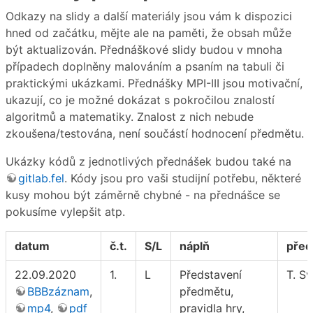
Odkazy na slidy a další materiály jsou vám k dispozici
hned od začátku, mějte ale na paměti, že obsah může
být aktualizován. Přednáškové slidy budou v mnoha
případech doplněny malováním a psaním na tabuli či
praktickými ukázkami. Přednášky MPI-III jsou motivační,
ukazují, co je možné dokázat s pokročilou znalostí
algoritmů a matematiky. Znalost z nich nebude
zkoušena/testována, není součástí hodnocení předmětu.
Ukázky kódů z jednotlivých přednášek budou také na
gitlab.fel
. Kódy jsou pro vaši studijní potřebu, některé
kusy mohou být záměrně chybné - na přednášce se
pokusíme vylepšit atp.
datum
č.t.
S/L
náplň
před
22.09.2020
1.
L
Představení
T. S
BBBzáznam
,
předmětu,
mp4
,
pdf
pravidla hry,