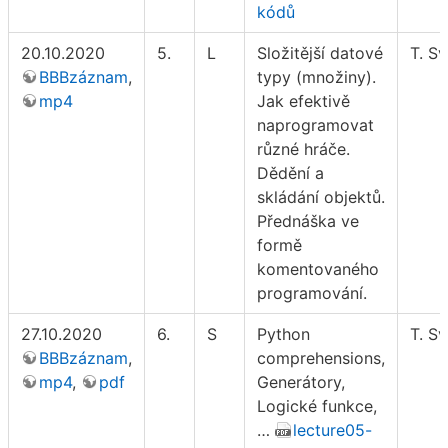
kódů
20.10.2020
5.
L
Složitější datové
T. S
BBBzáznam
,
typy (množiny).
mp4
Jak efektivě
naprogramovat
různé hráče.
Dědění a
skládání objektů.
Přednáška ve
formě
komentovaného
programování.
27.10.2020
6.
S
Python
T. S
BBBzáznam
,
comprehensions,
mp4
,
pdf
Generátory,
Logické funkce,
…
lecture05-