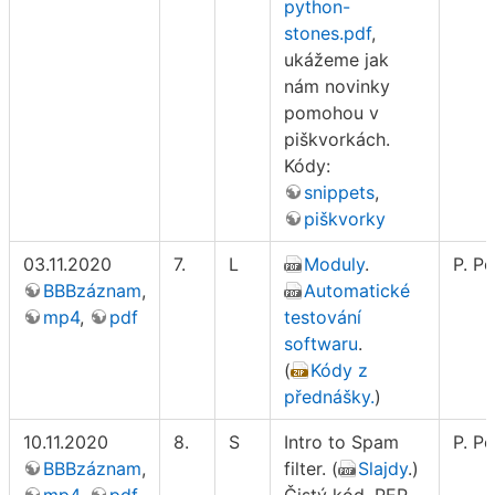
python-
stones.pdf
,
ukážeme jak
nám novinky
pomohou v
piškvorkách.
Kódy:
snippets
,
piškvorky
03.11.2020
7.
L
Moduly
.
P. Po
BBBzáznam
,
Automatické
mp4
,
pdf
testování
softwaru
.
(
Kódy z
přednášky.
)
10.11.2020
8.
S
Intro to Spam
P. Po
BBBzáznam
,
filter. (
Slajdy
.)