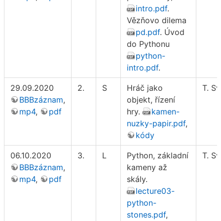
intro.pdf
.
Vězňovo dilema
pd.pdf
. Úvod
do Pythonu
python-
intro.pdf
.
29.09.2020
2.
S
Hráč jako
T. S
BBBzáznam
,
objekt, řízení
mp4
,
pdf
hry.
kamen-
nuzky-papir.pdf
,
kódy
06.10.2020
3.
L
Python, základní
T. S
BBBzáznam
,
kameny až
mp4
,
pdf
skály.
lecture03-
python-
stones.pdf
,