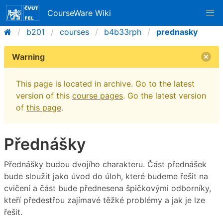
CourseWare Wiki
b201
courses
b4b33rph
prednasky
Warning
This page is located in archive. Go to the latest
version of this
course pages
. Go the latest version
of
this page
.
Přednášky
Přednášky budou dvojího charakteru. Část přednášek
bude sloužit jako úvod do úloh, které budeme řešit na
cvičení a část bude přednesena špičkovými odborníky,
kteří předestřou zajímavé těžké problémy a jak je lze
řešit.