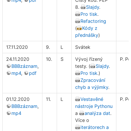
mp4
,
pdf
Čistý kód. PEP
8.
Slajdy
.
Pro tisk
.
Refactoring
(
Kódy z
přednášky
)
17.11.2020
9.
L
Svátek
24.11.2020
10.
S
Vývoj řízený
P. Po
BBBzáznam
,
testy. (
Slajdy
.
mp4
,
pdf
Pro tisk
.)
Zpracování
chyb a výjimky
.
01.12.2020
11.
L
Vestavěné
P. Po
BBBzáznam
,
nástroje Pythonu
mp4
a
analýza dat
.
Více o
iterátorech a