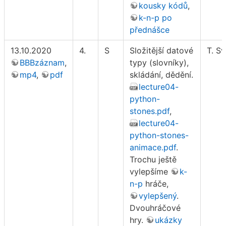
kousky kódů
,
k-n-p po
přednášce
13.10.2020
4.
S
Složitější datové
T. S
BBBzáznam
,
typy (slovníky),
mp4
,
pdf
skládání, dědění.
lecture04-
python-
stones.pdf
,
lecture04-
python-stones-
animace.pdf
.
Trochu ještě
vylepšíme
k-
n-p
hráče,
vylepšený
.
Dvouhráčové
hry.
ukázky