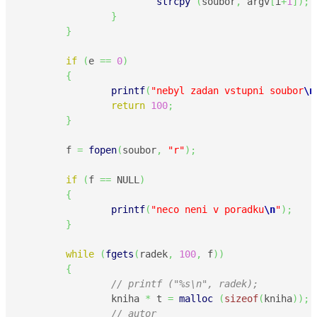
strcpy
(
soubor
,
 argv
[
i
+
1
]
)
;
}
}
if
(
e 
==
0
)
{
printf
(
"nebyl zadan vstupni soubor
\n
return
100
;
}
	f 
=
fopen
(
soubor
,
"r"
)
;
if
(
f 
==
 NULL
)
{
printf
(
"neco neni v poradku
\n
"
)
;
}
while
(
fgets
(
radek
,
100
,
 f
)
)
{
// printf ("%s\n", radek);
		kniha 
*
 t 
=
malloc
(
sizeof
(
kniha
)
)
;
// autor