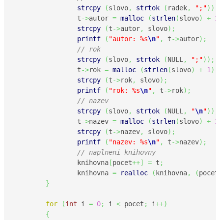
strcpy
(
slovo
,
strtok
(
radek
,
";"
)
)
;
		t
->
autor 
=
malloc
(
strlen
(
slovo
)
+
1
strcpy
(
t
->
autor
,
 slovo
)
;
printf
(
"autor: %s
\n
"
,
 t
->
autor
)
;
// rok
strcpy
(
slovo
,
strtok
(
NULL
,
";"
)
)
;
		t
->
rok 
=
malloc
(
strlen
(
slovo
)
+
1
)
;
strcpy
(
t
->
rok
,
 slovo
)
;
printf
(
"rok: %s
\n
"
,
 t
->
rok
)
;
// nazev
strcpy
(
slovo
,
strtok
(
NULL
,
"
\n
"
)
)
;
		t
->
nazev 
=
malloc
(
strlen
(
slovo
)
+
1
strcpy
(
t
->
nazev
,
 slovo
)
;
printf
(
"nazev: %s
\n
"
,
 t
->
nazev
)
;
// naplneni knihovny
		knihovna
[
pocet
++
]
=
 t
;
		knihovna 
=
realloc
(
knihovna
,
(
pocet
}
for
(
int
 i 
=
0
;
 i 
<
 pocet
;
 i
++
)
{