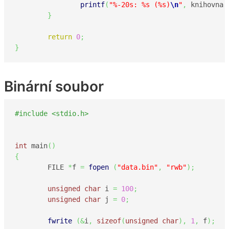
printf
(
"%-20s: %s (%s)
\n
"
,
 knihovna
[
}
return
0
;
}
Binární soubor
#include <stdio.h>
int
 main
(
)
{
	FILE 
*
f 
=
fopen
(
"data.bin"
,
"rwb"
)
;
unsigned
char
 i 
=
100
;
unsigned
char
 j 
=
0
;
fwrite
(
&
i
,
sizeof
(
unsigned
char
)
,
1
,
 f
)
;