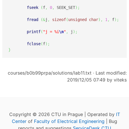
fseek
(
f
,
0
,
 SEEK_SET
)
;
fread
(
&
j
,
sizeof
(
unsigned
char
)
,
1
,
 f
)
;
printf
(
"j = %i
\n
"
,
 j
)
;
fclose
(
f
)
;
}
courses/b0b99prpa/solutions/lab11.txt
· Last modified:
2019/12/05 07:49 by
viteks
Copyright © 2026 CTU in Prague | Operated by
IT
Center
of
Faculty of Electrical Engineering
| Bug
reports and suggestions
ServiceDesk CTU