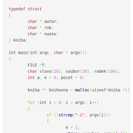
typedef
struct
{
char
*
 autor
;
char
*
 rok
;
char
*
 nazev
;
}
 kniha
;
int
 main
(
int
 argc
,
char
*
 argv
[
]
)
{
	FILE 
*
f
;
char
 slovo
[
20
]
,
 soubor
[
20
]
,
 radek
[
100
]
;
int
 a
,
 e 
=
0
,
 pocet 
=
0
;
	kniha 
**
 knihovna 
=
malloc
(
sizeof
(
kniha 
*
)
)
;
for
(
int
 i 
=
0
;
 i 
<
 argc
;
 i
++
)
{
if
(
!
strcmp
(
"-i"
,
 argv
[
i
]
)
)
{
			e 
=
1
;