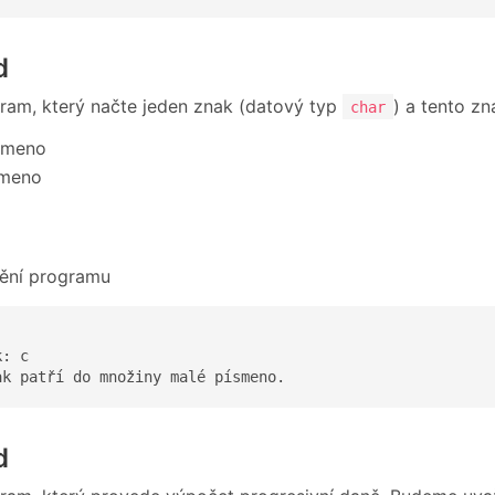
d
ram, který načte jeden znak (datový typ
) a tento zn
char
ísmeno
smeno
tění programu
: c

ak patří do množiny malé písmeno.
d