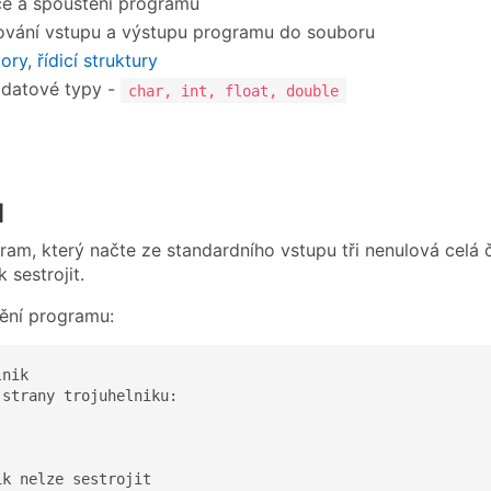
e a spouštění programu
vání vstupu a výstupu programu do souboru
tory
,
řídicí struktury
 datové typy -
char, int, float, double
d
am, který načte ze standardního vstupu tři nenulová celá či
k sestrojit.
tění programu:
nik

strany trojuhelniku:

ik nelze sestrojit