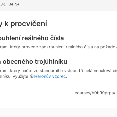
EUR: 34.94
y k procvičení
ouhlení reálného čísla
ram, který provede zaokrouhlení reálného čísla na požado
 obecného trojúhlníku
am, který načte ze standarního vstupu tři celá nenulová čís
lníku, využijte
Heronův vzorec
.
courses/b0b99prpa/l