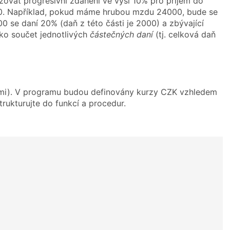
ovat progresivní zdanění ve výši 10% pro příjem do
0. Například, pokud máme hrubou mzdu 24000, bude se
00 se daní 20% (daň z této části je 2000) a zbývající
ko součet jednotlivých
částečných daní
(tj. celková daň
nami). V programu budou definovány kurzy CZK vzhledem
ukturujte do funkcí a procedur.