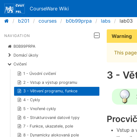
CourseWare Wiki
b201
courses
b0b99prpa
labs
lab03
Warning
NAVIGATION
B0B99PRPA
This page 
Domácí úkoly
Cvičení
3 - Vě
1 - Úvodní cvičení
2 - Vstup a výstup programu
3 - Větvení programu, funkce
4 - Cykly
5 - Vnořené cykly
Procvi
6 - Strukturované datové typy
7 - Funkce, ukazatele, pole
Vstup a 
8 - Dynamicky alokovaná pole