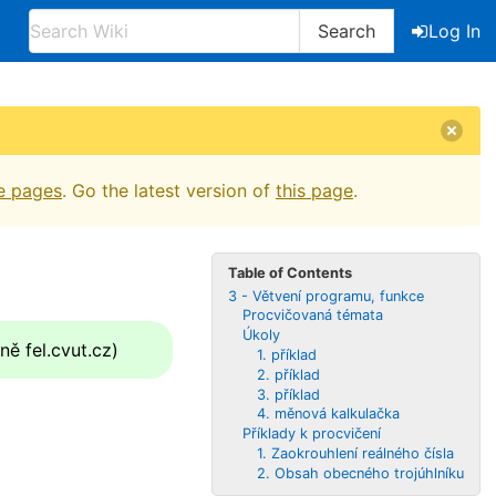
Search
Log In
e pages
. Go the latest version of
this page
.
Table of Contents
3 - Větvení programu, funkce
Procvičovaná témata
Úkoly
ě fel.cvut.cz)
1. příklad
2. příklad
3. příklad
4. měnová kalkulačka
Příklady k procvičení
1. Zaokrouhlení reálného čísla
2. Obsah obecného trojúhlníku