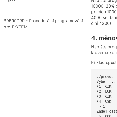
Napište prog
Older
10000, 20% 
prvních 10000
4000 se daní
B0B99PRP - Procedurální programování
činí 4200).
pro EK/EEM
4. měno
Napište prog
k dvěma konv
Příklad spuš
./prevod

Vyber typ 
(1) CZK ->
(2) EUR ->
(3) CZK ->
(4) USD ->
 > 1

Zadej cast
 > 1000
