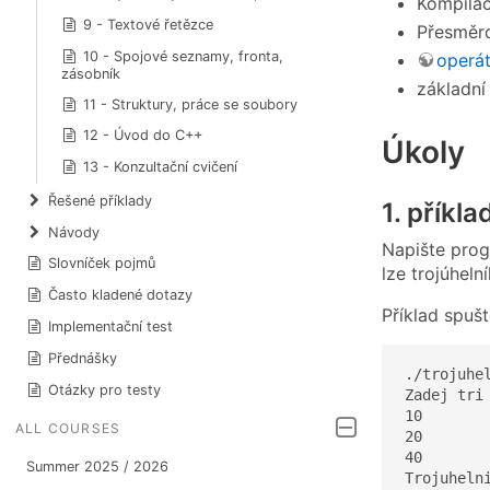
Kompilac
9 - Textové řetězce
Přesměro
10 - Spojové seznamy, fronta,
operá
zásobník
základní
11 - Struktury, práce se soubory
12 - Úvod do C++
Úkoly
13 - Konzultační cvičení
Řešené příklady
1. příkla
Návody
Napište progr
Slovníček pojmů
lze trojúhelní
Často kladené dotazy
Příklad spuš
Implementační test
Přednášky
./trojuhel
Otázky pro testy
Zadej tri 
10

ALL COURSES
20

40

Summer 2025 / 2026
Trojuheln