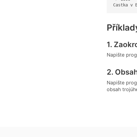
Castka v 
Příklad
1. Zaokr
Napište prog
2. Obsah
Napište progr
obsah trojúhe