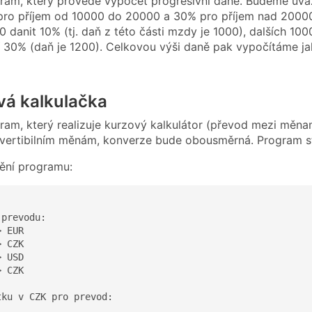
ram, který provede výpočet progresivní daně. Budeme uvaž
pro příjem od 10000 do 20000 a 30% pro příjem nad 2000
 danit 10% (tj. daň z této části mzdy je 1000), dalších 100
 30% (daň je 1200). Celkovou výši daně pak vypočítáme ja
vá kalkulačka
ram, který realizuje kurzový kalkulátor (převod mezi mě
ertibilním měnám, konverze bude obousměrná. Program str
tění programu:
prevodu:

 EUR

 CZK

 USD

 CZK

ku v CZK pro prevod: 
