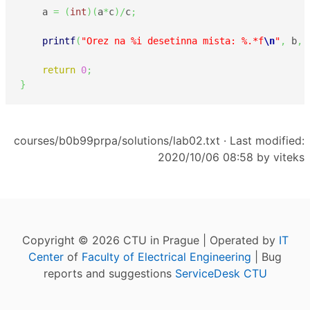
    a 
=
(
int
)
(
a
*
c
)
/
c
;
printf
(
"Orez na %i desetinna mista: %.*f
\n
"
,
 b
,
 
return
0
;
}
courses/b0b99prpa/solutions/lab02.txt
· Last modified:
2020/10/06 08:58 by
viteks
Copyright © 2026 CTU in Prague | Operated by
IT
Center
of
Faculty of Electrical Engineering
| Bug
reports and suggestions
ServiceDesk CTU