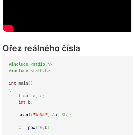
Ořez reálného čísla
#include <stdio.h>
#include <math.h>
int
 main
(
)
{
float
 a
,
 c
;
int
 b
;
scanf
(
"%f%i"
,
&
a
,
&
b
)
;
    c 
=
pow
(
10
,
b
)
;