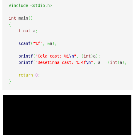
#include <stdio.h>
int
 main
(
)
{
float
 a
;
scanf
(
"%f"
,
&
a
)
;
printf
(
"Cela cast: %i
\n
"
,
(
int
)
a
)
;
printf
(
"Desetinna cast: %.4f
\n
"
,
 a 
-
(
int
)
a
)
;
return
0
;
}