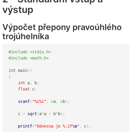
výstup
Výpočet přepony pravoúhlého
trojúhelníka
#include <stdio.h>
#include <math.h>
int
 main
(
)
{
int
 a
,
 b
;
float
 c
;
scanf
(
"%i%i"
,
&
a
,
&
b
)
;
    c 
=
sqrt
(
a
*
a 
+
 b
*
b
)
;
printf
(
"Odvesna je %.2f
\n
"
,
 c
)
;