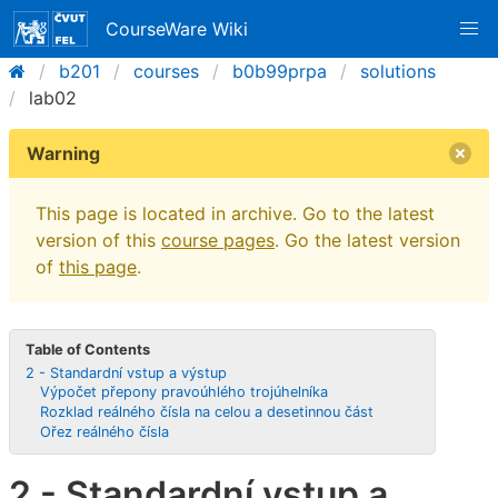
CourseWare Wiki
b201
courses
b0b99prpa
solutions
lab02
Warning
This page is located in archive. Go to the latest
version of this
course pages
. Go the latest version
of
this page
.
Table of Contents
2 - Standardní vstup a výstup
Výpočet přepony pravoúhlého trojúhelníka
Rozklad reálného čísla na celou a desetinnou část
Ořez reálného čísla
2 - Standardní vstup a