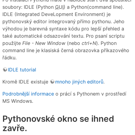
soubory: IDLE (Python
GUI
) a Python(command line).
IDLE (Integrated DeveLopment Environment) je
pythonovský editor integrovaný přímo pythonu. Jeho
výhodou je barevná syntaxe kódu pro lepší přehled a
také automatické odsazování textu. Pro psaní scriptu
použijte
File - New Window
(nebo
ctrl+N
). Python
command line je klasiská černá obrazovka příkazového
řádku.
IDLE tutorial
Kromě IDLE existuje
mnoho jiných editorů
.
Podrobnější informace
o prácí s Pythonem v prostředí
MS Windows.
Pythonovské okno se ihned
zavře.