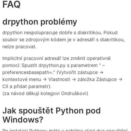
FAQ
drpython problémy
drpython nespolupracuje dobře s diakritikou. Pokud
soubor se zdrojovým kódem je v adresáři s diakritikou,
nelze pracovat.
Implicitní pracovní adresář lze změnit operativně
pomocí: Spustit drpython.py s parametrem “ –
preferencesbasepath=.” (Vytvořit zástupce →
kontextové menu → Vlastnosti → záložka Zástupce →
Cíl a přidat parametr).
(za návod děkuji kolegovi Ondruškovi)
Jak spouštět Python pod
Windows?
Po instalaci Pythonu máte v nabídce
start
dva spouštěcí