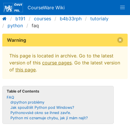
CourseWare Wiki
b191
courses
b4b33rph
tutorialy
python
faq
Warning
This page is located in archive. Go to the latest
version of this
course pages
. Go the latest version
of
this page
.
Table of Contents
FAQ
drpython problémy
Jak spouštět Python pod Windows?
Pythonovské okno se ihned zavře.
Python mi oznamuje chybu, jak jí mám najít?