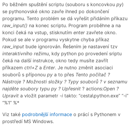
Po běžném spuštění scriptu (souboru s koncovkou
py
)
se pythonovské okno zavře ihned po dokončení
programu. Tento problém se dá vyřešit přidáním příkazu
raw_input()
na konec scriptu. Program proběhne a na
konci čeká na vstup, stisknutím
enter
zavřete okno.
Pokud se ale v programu vyskytne chyba příkaz
raw_input
bude ignorován. Řešením je nastavení tzv
interaktivního režimu
, kdy python po provedení sriptu
čeká na další instrukce, okno tedy musíte zavřít
příkazem
ctrl+Z
a
Enter
. Je nutno změnit asociaci
souborů s příponou
py
a to přes
Tento počítač ?
Nástroje ? Možnosti složky ? Typy souborů ? v seznamu
najděte soubory typu py ? Upřesnit
? actions:
Open ?
Upravit
a vložit parametr
-i
takto: “cesta\python.exe” “-i”
“%1” %*
Viz také
podrobnější informace
o prácí s Pythonem v
prostředí MS Windows.