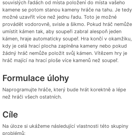
souvislých řadách od místa položení do místa vašeho
kamene se potom stanou kameny hráče na tahu. Je tedy
možné uzavřít více než jednu řadu. Toto je možné
provádět vodorovně, svisle a šikmo. Pokud hráč nemůže
umístit kámen tak, aby soupeři zabral alespoň jeden
kámen, hraje automaticky soupeř. Hra končí v okamžiku,
kdy je celá hrací plocha zaplněna kameny nebo pokud
žádný hráč nemůže položit svůj kámen. Vítězem hry je
hráč mající na hrací ploše více kamenů než soupeř.
Formulace úlohy
Naprogramujte hráče, který bude hrát korektně a lépe
než hráči všech ostatních.
Cíle
Na úloze si ukážeme následující vlastnosti této skupiny
problémů: