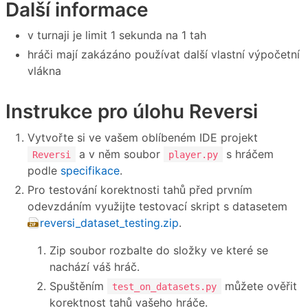
Další informace
v turnaji je limit 1 sekunda na 1 tah
hráči mají zakázáno používat další vlastní výpočetní
vlákna
Instrukce pro úlohu Reversi
Vytvořte si ve vašem oblíbeném IDE projekt
a v něm soubor
s hráčem
Reversi
player.py
podle
specifikace
.
Pro testování korektnosti tahů před prvním
odevzdáním využijte testovací skript s datasetem
reversi_dataset_testing.zip
.
Zip soubor rozbalte do složky ve které se
nachází váš hráč.
Spuštěním
můžete ověřit
test_on_datasets.py
korektnost tahů vašeho hráče.