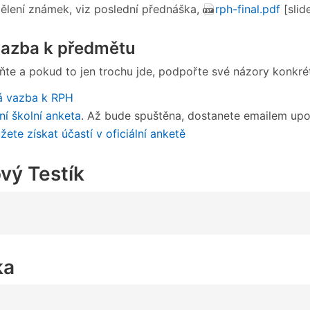
ělení známek, viz poslední přednáška,
rph-final.pdf
[slid
vazba k předmětu
ňte a pokud to jen trochu jde, podpořte své názory konkr
á vazba k RPH
lní školní anketa
. Až bude spuštěna, dostanete emailem upo
ete získat účastí v oficiální anketě
vý Testík
ka