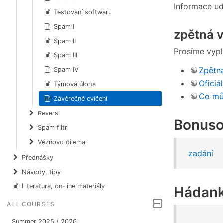
Informace ud
Testovaní softwaru
Spam I
zpětná 
Spam II
Prosíme vypl
Spam III
Zpětn
Spam IV
Oficiá
Týmová úloha
Co můž
Závěrečné cvičení
Reversi
Bonuso
Spam filtr
Vězňovo dilema
zadání
Přednášky
Návody, tipy
Literatura, on-line materiály
Hádan
ALL COURSES
Summer 2025 / 2026