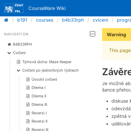
CourseWare Wiki
b191
courses
b4b33rph
cviceni
progr
Warning
NAVIGATION
B4B33RPH
This page 
Cvičení
Týmová úloha: Maze Keeper
Závěre
Cvičení po jednotlivých týdnech
Úvodní cvičení
Je možné abs
Dilema I
šance přehou
Dilema II
diskuse 
Dilema III
odevzdá
Reversi I
zpětná 
Reversi II
udělován
Reversi III