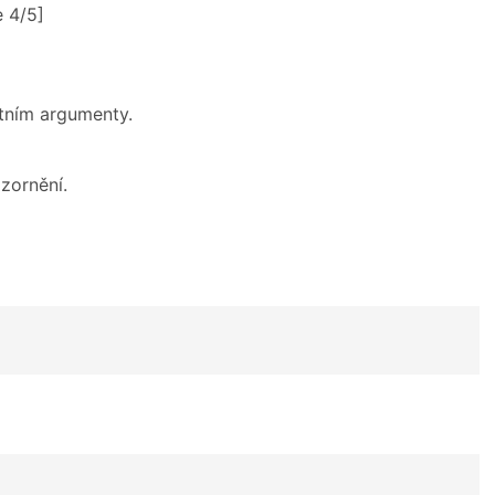
e 4/5]
étním argumenty.
zornění.