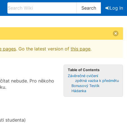
Search
Log In
e pages
. Go the latest version of
this page
.
Table of Contents
Závěrečné cvičení
ečítat nebude. Pro někoho
zpětná vazba k předmětu
Bonusový Testík
ku.
Hádanka
ti studenta)