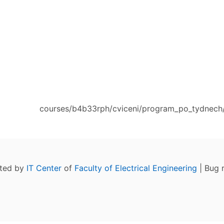
courses/b4b33rph/cviceni/program_po_tydnech/
ated by
IT Center
of
Faculty of Electrical Engineering
| Bug 