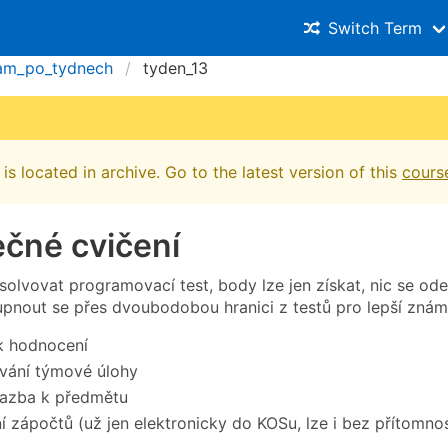
Switch Term
am_po_tydnech
tyden_13
is located in archive. Go to the latest version of this
cours
čné cvičení
olvovat programovací test, body lze jen získat, nic se od
pnout se přes dvoubodobou hranici z testů pro lepší znám
k hodnocení
vání týmové úlohy
vazba k předmětu
í zápočtů (už jen elektronicky do KOSu, lze i bez přítomnos