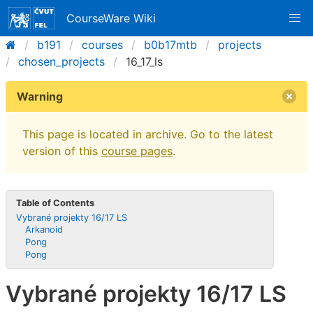
CourseWare Wiki
b191
courses
b0b17mtb
projects
chosen_projects
16_17_ls
Warning
This page is located in archive. Go to the latest
version of this
course pages
.
Table of Contents
Vybrané projekty 16/17 LS
Arkanoid
Pong
Pong
Vybrané projekty 16/17 LS