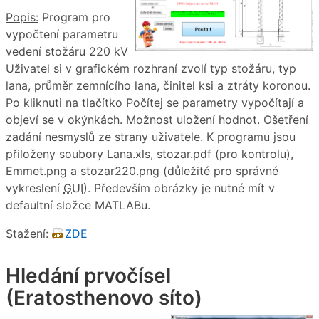
Popis:
Program pro
vypočtení parametru
vedení stožáru 220 kV
Uživatel si v grafickém rozhraní zvolí typ stožáru, typ
lana, průměr zemnícího lana, činitel ksi a ztráty koronou.
Po kliknuti na tlačítko Počítej se parametry vypočítají a
objeví se v okýnkách. Možnost uložení hodnot. Ošetření
zadání nesmyslů ze strany uživatele. K programu jsou
přiloženy soubory Lana.xls, stozar.pdf (pro kontrolu),
Emmet.png a stozar220.png (důležité pro správné
vykreslení
GUI
). Především obrázky je nutné mít v
defaultní složce MATLABu.
Stažení:
ZDE
Hledání prvočísel
(Eratosthenovo síto)