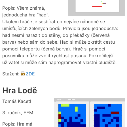
Popis:
Všem známá,
jednoduchá hra “had”.
Úkolem hráče je sesbírat co nejvíce náhodně se
umísťujících zelených bodù. Pravidla jsou jednoduchá:
had nesmí narazit do stěny, do překážky (červená
barva) nebo sám do sebe. Had si může zkrátit cestu
pomocí teleportu (černá barva). Hráč si pomocí
posuvníku může zvolit rychlost posunu. Pokročilejší
uživatel si může sám naprogramovat vlastní bludiště.
Stažení:
ZDE
Hra Lodě
Tomáš Kacetl
3. ročník, EEM
Popis:
Hra má