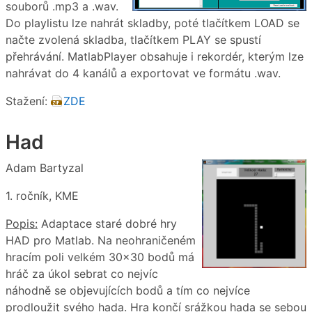
souborů .mp3 a .wav.
Do playlistu lze nahrát skladby, poté tlačítkem LOAD se
načte zvolená skladba, tlačítkem PLAY se spustí
přehrávání. MatlabPlayer obsahuje i rekordér, kterým lze
nahrávat do 4 kanálů a exportovat ve formátu .wav.
Stažení:
ZDE
Had
Adam Bartyzal
1. ročník, KME
Popis:
Adaptace staré dobré hry
HAD pro Matlab. Na neohraničeném
hracím poli velkém 30×30 bodů má
hráč za úkol sebrat co nejvíc
náhodně se objevujících bodů a tím co nejvíce
prodloužit svého hada. Hra končí srážkou hada se sebou