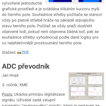
vytvořené jednoduché
grafické prostředí a je ovládána klikáním kurzoru myši
do herního pole. Souřadnice střelby počítače se stanoví
vždy po platné střelbě hráče na základě stávajícího
stavu herního pole. Počítač se vždy snaží dostřelit
objevené lodì, pokud není objevena žádná loď, pak se
souřadnice střelby vyhodnocují podle dané logiky pro
co nejefektivnější prozkoumání herního pole.
Stažení:
ZDE
ADC převodník
Jan Hnaš
3. ročník, KME
Popis:
Ukázka principu digitalizace
signálu. Uživatel zadá vstupní
parametry “analogového” signálu, který je sestaven ze