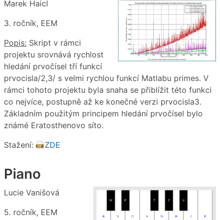
Marek Haicl
3. ročník, EEM
Popis:
Skript v rámci
projektu srovnává rychlost
hledání prvočísel tří funkcí
prvocisla/2,3/ s velmi rychlou funkcí Matlabu primes. V
rámci tohoto projektu byla snaha se přiblížit této funkci
co nejvíce, postupně až ke konečné verzi prvocisla3.
Základním použitým principem hledání prvočísel bylo
známé Eratosthenovo síto.
Stažení:
ZDE
Piano
Lucie Vanišová
5. ročník, EEM