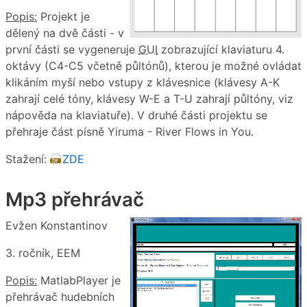
Popis:
Projekt je
dělený na dvě části - v
první části se vygeneruje
GUI
zobrazující klaviaturu 4.
oktávy (C4-C5 včetně půltónů), kterou je možné ovládat
klikáním myší nebo vstupy z klávesnice (klávesy A-K
zahrají celé tóny, klávesy W-E a T-U zahrají půltóny, viz
nápověda na klaviatuře). V druhé části projektu se
přehraje část písně Yiruma - River Flows in You.
Stažení:
ZDE
Mp3 přehrávač
Evžen Konstantinov
3. ročník, EEM
Popis:
MatlabPlayer je
přehrávač hudebních