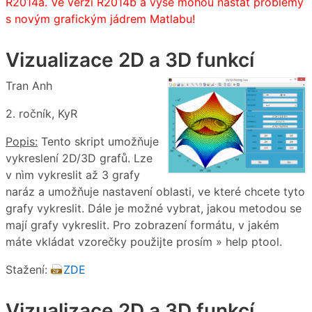
R2014a. Ve verzi R2014b a výše mohou nastat problémy
s novým grafickým jádrem Matlabu!
Vizualizace 2D a 3D funkcí
Tran Anh
2. ročník, KyR
Popis:
Tento skript umožňuje
vykreslení 2D/3D grafů. Lze
v nìm vykreslit až 3 grafy
naráz a umožňuje nastavení oblasti, ve které chcete tyto
grafy vykreslit. Dále je možné vybrat, jakou metodou se
mají grafy vykreslit. Pro zobrazení formátu, v jakém
máte vkládat vzorečky použijte prosím » help ptool.
Stažení:
ZDE
Vizualizace 2D a 3D funkcí