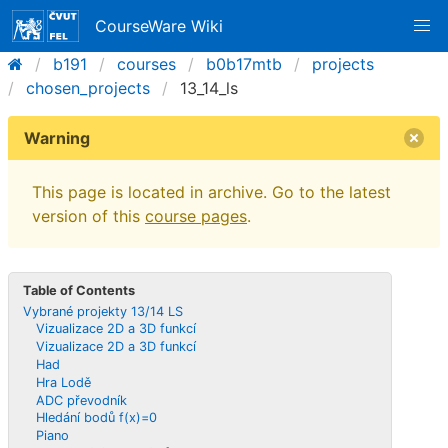
CourseWare Wiki
b191
courses
b0b17mtb
projects
chosen_projects
13_14_ls
Warning
This page is located in archive. Go to the latest
version of this
course pages
.
Table of Contents
Vybrané projekty 13/14 LS
Vizualizace 2D a 3D funkcí
Vizualizace 2D a 3D funkcí
Had
Hra Lodě
ADC převodník
Hledání bodů f(x)=0
Piano