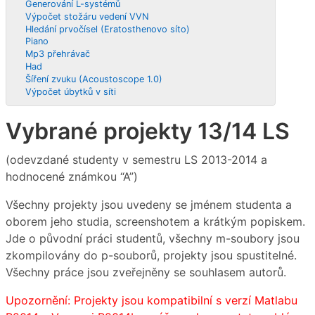
Generování L-systémů
Výpočet stožáru vedení VVN
Hledání prvočísel (Eratosthenovo síto)
Piano
Mp3 přehrávač
Had
Šíření zvuku (Acoustoscope 1.0)
Výpočet úbytků v síti
Vybrané projekty 13/14 LS
(odevzdané studenty v semestru LS 2013-2014 a
hodnocené známkou “A”)
Všechny projekty jsou uvedeny se jménem studenta a
oborem jeho studia, screenshotem a krátkým popiskem.
Jde o původní práci studentů, všechny m-soubory jsou
zkompilovány do p-souborů, projekty jsou spustitelné.
Všechny práce jsou zveřejněny se souhlasem autorů.
Upozornění: Projekty jsou kompatibilní s verzí Matlabu