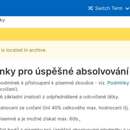
Switch Term
ky
is located in archive.
nky pro úspěšné absolvování
podmínek k přistoupení k písemné zkoušce - viz.
Podmínky 
cvičení).
ě základní znalosti z odpřednášené a odcvičené látky.
dnocení ze cvičení činí 40% celkového max. hodnocení (tj. 
písemné a je možné získat max. 60b.,
čet bodů z písemky pro úspěšné absolvování předmětu a ud