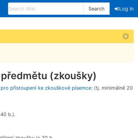
Search
Log In
 předmětu (zkoušky)
pro přistoupení ke zkouškové písemce:
(tj. minimálně 20
40 b.).
ělení zkoušky je 30 b.