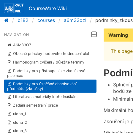
CourseWare Wiki
b182
courses
a6m33ozl
podminky_zkous
Warning
NAVIGATION
A6M33OZL
This page 
Obecné principy bodového hodnocení úloh
Harmonogram cvičení / důležité termíny
Podmí
Podmínky pro přistoupení ke zkouškové
písemce:
Podmínky pro úspěšné absolvování
Splnění 
předmětu (zkoušky)
bodů ze 
Literatura a materiály k přednáškám
Minimáln
Zadání semestrální práce
Maximální ho
uloha_1
Zkoušení je 
uloha_2
uloha_3
Minimální po