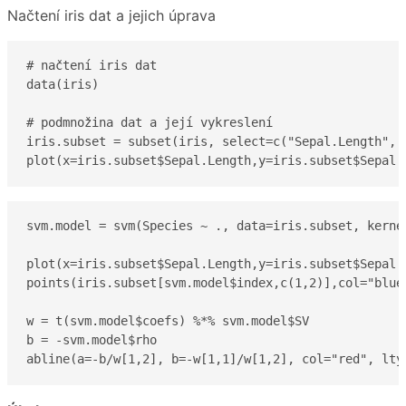
Načtení iris dat a jejich úprava
# načtení iris dat

data(iris)

# podmnožina dat a její vykreslení

iris.subset = subset(iris, select=c("Sepal.Length", 
plot(x=iris.subset$Sepal.Length,y=iris.subset$Sepal.
svm.model = svm(Species ~ ., data=iris.subset, kernel
plot(x=iris.subset$Sepal.Length,y=iris.subset$Sepal.
points(iris.subset[svm.model$index,c(1,2)],col="blue"
w = t(svm.model$coefs) %*% svm.model$SV

b = -svm.model$rho

abline(a=-b/w[1,2], b=-w[1,1]/w[1,2], col="red", lty