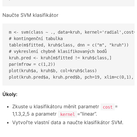
Naučte SVM klasifikátor
m <- svm(class ~ ., data=kruh, kernel='radial',cost=2
# kontingenční tabulka

table(m$fitted, kruh$class, dnn = c("m", "kruh"))

# vykreslení chybně klasifikovaných bodů

kruh.pred <- kruh[m$fitted != kruh$class,]

par(mfrow = c(1,2))

plot(kruh$a, kruh$b, col=kruh$class)

plot(kruh.pred$a, kruh.pred$b, pch=19, xlim=c(0,1), 
Úkoly:
Zkuste u klasifikátoru měnit parametr
=
cost
1,1.3,2,5 a parametr
=“linear”.
kernel
Vytvořte vlastní data a naučte klasifikátor SVM.