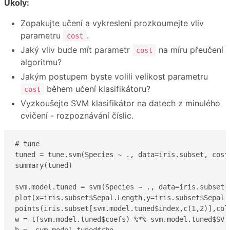
Úkoly:
Zopakujte učení a vykreslení prozkoumejte vliv
parametru
.
cost
Jaký vliv bude mít parametr
na míru přeučení
cost
algoritmu?
Jakým postupem byste volili velikost parametru
během učení klasifikátoru?
cost
Vyzkoušejte SVM klasifikátor na datech z minulého
cvičení - rozpoznávání číslic.
# tune

tuned = tune.svm(Species ~ ., data=iris.subset, cost
summary(tuned)

svm.model.tuned = svm(Species ~ ., data=iris.subset,
plot(x=iris.subset$Sepal.Length,y=iris.subset$Sepal.
points(iris.subset[svm.model.tuned$index,c(1,2)],col=
w = t(svm.model.tuned$coefs) %*% svm.model.tuned$SV
