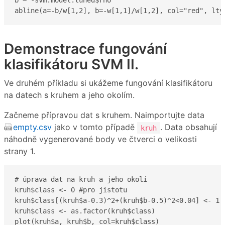
b = -svm.model.tuned$rho

abline(a=-b/w[1,2], b=-w[1,1]/w[1,2], col="red", lty
Demonstrace fungování
klasifikátoru SVM II.
Ve druhém příkladu si ukážeme fungování klasifikátoru
na datech s kruhem a jeho okolím.
Začneme přípravou dat s kruhem. Naimportujte data
empty.csv
jako v tomto případě
. Data obsahují
kruh
náhodně vygenerované body ve čtverci o velikosti
strany 1.
# úprava dat na kruh a jeho okolí

kruh$class <- 0 #pro jistotu

kruh$class[(kruh$a-0.3)^2+(kruh$b-0.5)^2<0.04] <- 1

kruh$class <- as.factor(kruh$class)

plot(kruh$a, kruh$b, col=kruh$class)