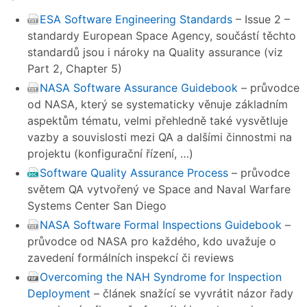
ESA Software Engineering Standards
– Issue 2 –
standardy European Space Agency, součástí těchto
standardů jsou i nároky na Quality assurance (viz
Part 2, Chapter 5)
NASA Software Assurance Guidebook
– průvodce
od NASA, který se systematicky věnuje základním
aspektům tématu, velmi přehledně také vysvětluje
vazby a souvislosti mezi QA a dalšími činnostmi na
projektu (konfigurační řízení, …)
Software Quality Assurance Process
– průvodce
světem QA vytvořený ve Space and Naval Warfare
Systems Center San Diego
NASA Software Formal Inspections Guidebook
–
průvodce od NASA pro každého, kdo uvažuje o
zavedení formálních inspekcí či reviews
Overcoming the NAH Syndrome for Inspection
Deployment
– článek snažící se vyvrátit názor řady