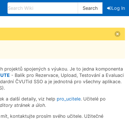
Search
Log In
h projektů spojených s výukou. Je to jedna komponenta
RUTE
- Balík pro Rezervace, Upload, Testování a Evaluaci
andardní ČVUTid SSO a je jednotná pro všechny aplikace.
S).
ek a další detaily, viz help
pro_ucitele
. Učitelé po
ditory stránek a úloh
.
ít, kontaktujte prosím svého učitele. Užitečné