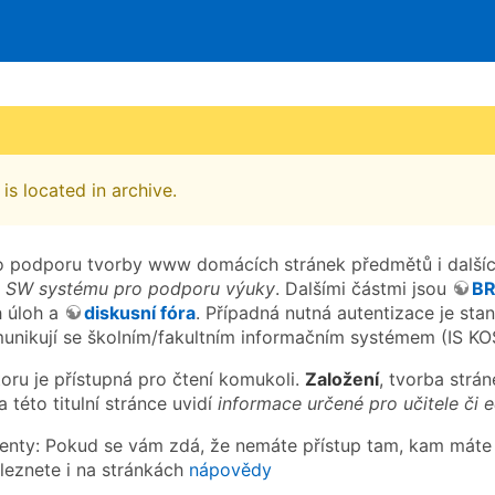
is located in archive.
 podporu tvorby www domácích stránek předmětů i dalšíc
o
SW systému pro podporu výuky
. Dalšími částmi jsou
B
h úloh a
diskusní fóra
. Případná nutná autentizace je st
nikují se školním/fakultním informačním systémem (IS KO
toru je přístupná pro čtení komukoli.
Založení
, tvorba strán
 této titulní stránce uvidí
informace určené pro učitele či e
denty: Pokud se vám zdá, že nemáte přístup tam, kam máte m
leznete i na stránkách
nápovědy