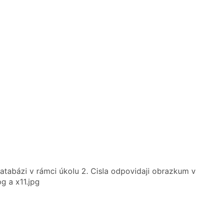
tabázi v rámci úkolu 2. Cisla odpovidaji obrazkum v
g a x11.jpg