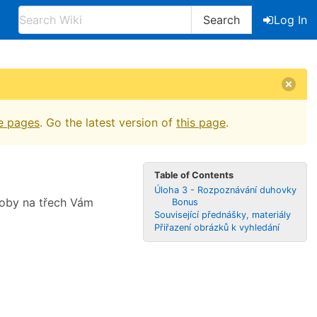
Search
Log In
e pages
. Go the latest version of
this page
.
Table of Contents
Úloha 3 - Rozpoznávání duhovky
soby na třech Vám
Bonus
Související přednášky, materiály
Přiřazení obrázků k vyhledání