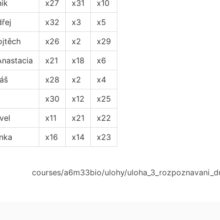
nik
x27
x31
x10
řej
x32
x3
x5
jtěch
x26
x2
x29
nastacia
x21
x18
x6
áš
x28
x2
x4
x30
x12
x25
vel
x11
x21
x22
nka
x16
x14
x23
courses/a6m33bio/ulohy/uloha_3_rozpoznavani_d