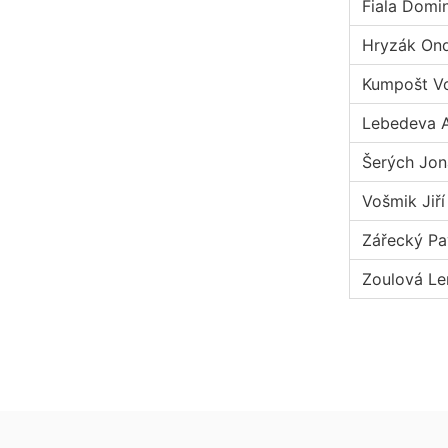
Fiala Domi
Hryzák Ond
Kumpošt Vo
Lebedeva A
Šerých Jon
Vošmik Jiří
Zářecký Pa
Zoulová Le