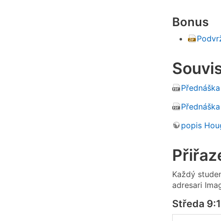
Bonus
Podvr
Souvis
Přednáška 
Přednáška
popis Hou
Přiřaz
Každý studen
adresari Ima
Středa 9: