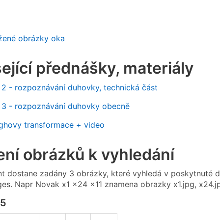
žené obrázky oka
ející přednášky, materiály
2 - rozpoznávání duhovky, technická část
 3 - rozpoznávání duhovky obecně
ghovy transformace + video
ení obrázků k vyhledání
t dostane zadány 3 obrázky, které vyhledá v poskytnuté da
ges. Napr Novak x1 x24 x11 znamena obrazky x1.jpg, x24.jp
15