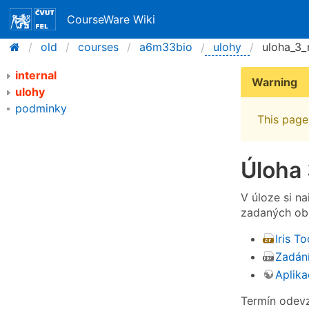
CourseWare Wiki
old
courses
a6m33bio
ulohy
uloha_3
internal
Warning
ulohy
podminky
This page 
Úloha
V úloze si n
zadaných obr
Iris T
Zadání
Aplika
Termín odevz