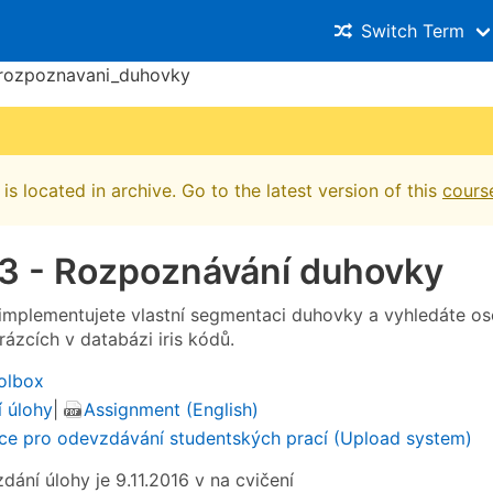
Switch Term
_rozpoznavani_duhovky
is located in archive. Go to the latest version of this
cours
 3 - Rozpoznávání duhovky
aimplementujete vlastní segmentaci duhovky a vyhledáte o
ázcích v databázi iris kódů.
oolbox
 úlohy
|
Assignment (English)
ce pro odevzdávání studentských prací (Upload system)
dání úlohy je 9.11.2016 v na cvičení