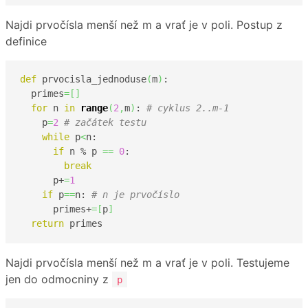
Najdi prvočísla menší než m a vrať je v poli. Postup z
definice
def
 prvocisla_jednoduse
(
m
)
:

  primes
=
[
]
for
 n 
in
range
(
2
,
m
)
: 
# cyklus 2..m-1
    p
=
2
# začátek testu
while
 p
<
n:

if
 n % p 
==
0
:

break
      p+
=
1
if
 p
==
n: 
# n je prvočíslo
      primes+
=
[
p
]
return
 primes    
Najdi prvočísla menší než m a vrať je v poli. Testujeme
jen do odmocniny z
p