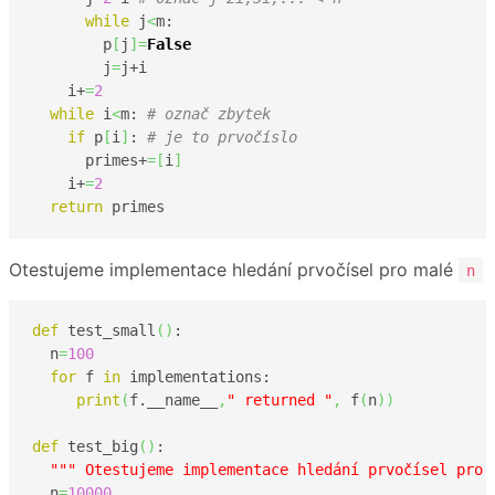
while
 j
<
m:

        p
[
j
]
=
False
        j
=
j+i

    i+
=
2
while
 i
<
m: 
# označ zbytek
if
 p
[
i
]
: 
# je to prvočíslo
      primes+
=
[
i
]
    i+
=
2
return
 primes    
Otestujeme implementace hledání prvočísel pro malé
n
def
 test_small
(
)
:

  n
=
100
for
 f 
in
 implementations:

print
(
f.__name__
,
" returned "
,
 f
(
n
)
)
def
 test_big
(
)
:

""" Otestujeme implementace hledání prvočísel pro 
  n
=
10000