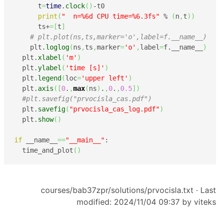
      t
=
time
.
clock
(
)
-t0

print
(
"  n=%6d CPU time=%6.3fs"
 % 
(
n
,
t
)
)
      ts+
=
[
t
]
# plt.plot(ns,ts,marker='o',label=f.__name__)
    plt.
loglog
(
ns
,
ts
,
marker
=
'o'
,
label
=
f.__name__
)
  plt.
xlabel
(
'm'
)
  plt.
ylabel
(
'time [s]'
)
  plt.
legend
(
loc
=
'upper left'
)
  plt.
axis
(
[
0
.
,
max
(
ns
)
.
,
0
.
,
0.5
]
)
#plt.savefig("prvocisla_cas.pdf")
  plt.
savefig
(
"prvocisla_cas_log.pdf"
)
  plt.
show
(
)
if
 __name__
==
"__main__"
:

  time_and_plot
(
)
courses/bab37zpr/solutions/prvocisla.txt
· Last
modified: 2024/11/04 09:37 by
viteks