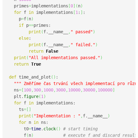
  primes
=
implementations
[
0
]
(
n
)
for
 f 
in
 implementations
[
1
:
]
:

    p
=
f
(
n
)
if
 p
==
primes:

print
(
f.__name__
,
" passed"
)
else
:

print
(
f.__name__
,
" failed."
)
return
False
print
(
"All implementations passed."
)
return
True
def
 time_and_plot
(
)
:

""" Změříme čas trvání všech implementací pro různ
  ns
=
[
100
,
300
,
1000
,
3000
,
10000
,
30000
,
100000
]
  plt.
figure
(
1
)
for
 f 
in
 implementations:

    ts
=
[
]
print
(
"Implementation : "
,
f.__name__
)
for
 n 
in
 ns:

      t0
=
time
.
clock
(
)
# start timing
      f
(
n
)
# execute f and discard result