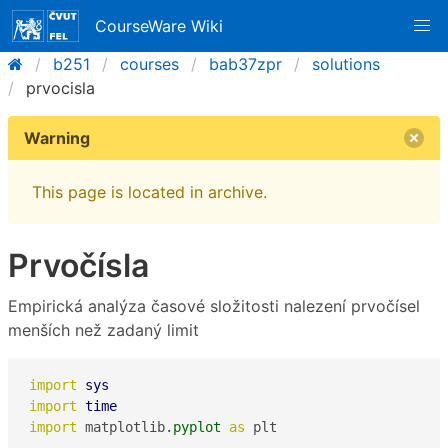
CourseWare Wiki
b251
courses
bab37zpr
solutions
prvocisla
Warning
This page is located in archive.
Prvočísla
Empirická analýza časové složitosti nalezení prvočísel
menších než zadaný limit
import
sys
import
time
import
 matplotlib.
pyplot
as
 plt