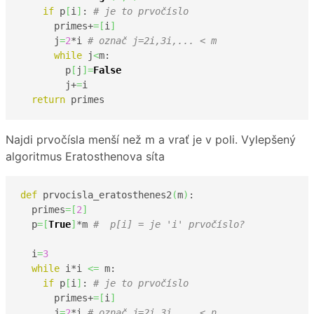
if
 p
[
i
]
: 
# je to prvočíslo
      primes+
=
[
i
]
      j
=
2
*i 
# označ j=2i,3i,... < m
while
 j
<
m:

        p
[
j
]
=
False
        j+
=
i

return
 primes    
Najdi prvočísla menší než m a vrať je v poli. Vylepšený
algoritmus Eratosthenova síta
def
 prvocisla_eratosthenes2
(
m
)
:

  primes
=
[
2
]
  p
=
[
True
]
*m 
#  p[i] = je 'i' prvočíslo?
  i
=
3
while
 i*i 
<=
 m:

if
 p
[
i
]
: 
# je to prvočíslo
      primes+
=
[
i
]
      j
=
2
*i 
# označ j=2i,3i,... < n