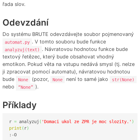
řada slov.
Odevzdání
Do systému BRUTE odevzdávejte soubor pojmenovaný
. V tomto souboru bude funkce
automat.py
. Návratovou hodnotou funkce bude
analyzuj(text)
textový řetězec, který bude obsahovat vhodný
emotikon. Pokud věta na vstupu nedává smysl (tj. nelze
ji zpracovat pomocí automatu), návratovou hodnotou
bude
(pozor,
není to samé jako
None
None
str(None)
nebo
).
“None”
Příklady
r 
=
 analyzuj
(
'Domaci ukol ze ZPR je moc slozity.'
)
print
(
r
)
:-O
