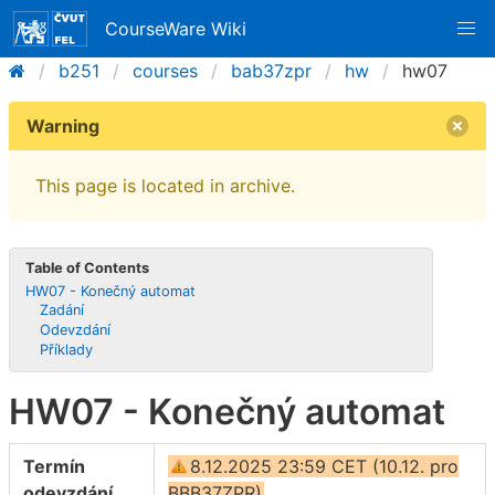
CourseWare Wiki
b251
courses
bab37zpr
hw
hw07
Warning
This page is located in archive.
Table of Contents
HW07 - Konečný automat
Zadání
Odevzdání
Příklady
HW07 - Konečný automat
Termín
8.12.2025 23:59 CET (10.12. pro
odevzdání
BBB37ZPR)