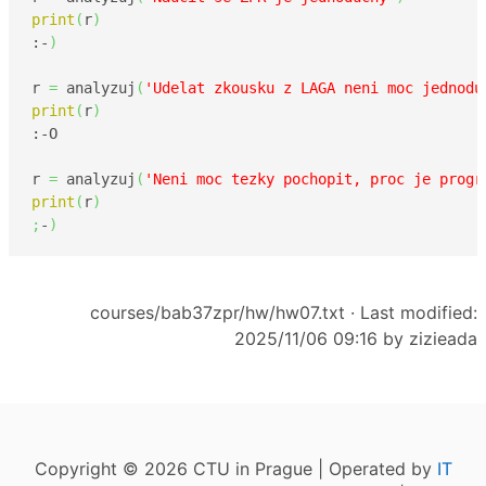
print
(
r
)
:-
)
r 
=
 analyzuj
(
'Udelat zkousku z LAGA neni moc jednodu
print
(
r
)
:-O

r 
=
 analyzuj
(
'Neni moc tezky pochopit, proc je progr
print
(
r
)
;
-
)
courses/bab37zpr/hw/hw07.txt
· Last modified:
2025/11/06 09:16 by
zizieada
Copyright © 2026 CTU in Prague | Operated by
IT