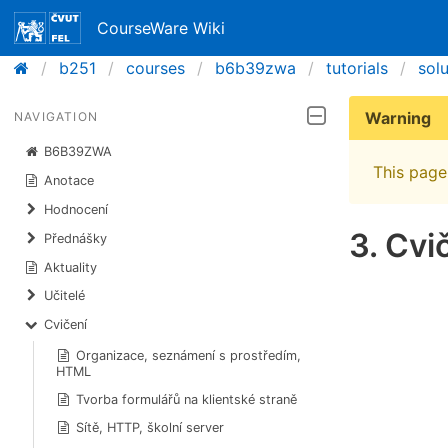
CourseWare Wiki
b251
courses
b6b39zwa
tutorials
sol
Warning
NAVIGATION
B6B39ZWA
This page 
Anotace
Hodnocení
3. Cvi
Přednášky
Aktuality
Učitelé
Cvičení
Organizace, seznámení s prostředím,
HTML
Tvorba formulářů na klientské straně
Sítě, HTTP, školní server