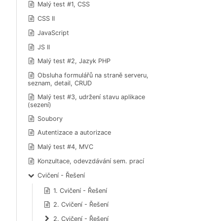
Malý test #1, CSS
CSS II
JavaScript
JS II
Malý test #2, Jazyk PHP
Obsluha formulářů na straně serveru,
seznam, detail, CRUD
Malý test #3, udržení stavu aplikace
(sezení)
Soubory
Autentizace a autorizace
Malý test #4, MVC
Konzultace, odevzdávání sem. prací
Cvičení - Řešení
1. Cvičení - Řešení
2. Cvičení - Řešení
2. Cvičení - Řešení