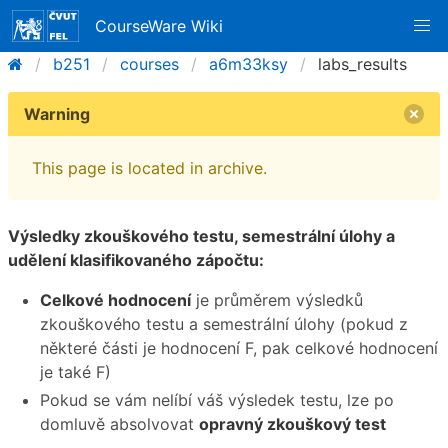
CourseWare Wiki
b251
courses
a6m33ksy
labs_results
Warning
This page is located in archive.
Výsledky zkouškového testu, semestrální úlohy a
udělení klasifikovaného zápočtu:
Celkové hodnocení
je průměrem výsledků
zkouškového testu a semestrální úlohy (pokud z
některé části je hodnocení F, pak celkové hodnocení
je také F)
Pokud se vám nelíbí váš výsledek testu, lze po
domluvě absolvovat
opravný zkouškový test