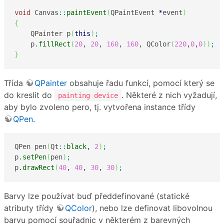
void
 Canvas
::
paintEvent
(
QPaintEvent 
*
event
)
{
    QPainter p
(
this
)
;
    p.
fillRect
(
20
, 
20
, 
160
, 
160
, QColor
(
220
,
0
,
0
)
)
;
}
Třída
QPainter
obsahuje řadu funkcí, pomocí který se
do kreslit do
. Některé z nich vyžadují,
painting device
aby bylo zvoleno pero, tj. vytvořena instance třídy
QPen
.
QPen pen
(
Qt
::
black
, 
2
)
;
p.
setPen
(
pen
)
;
p.
drawRect
(
40
, 
40
, 
30
, 
30
)
;
Barvy lze používat buď předdefinované (statické
atributy třídy
QColor
), nebo lze definovat libovolnou
barvu pomocí souřadnic v některém z barevných