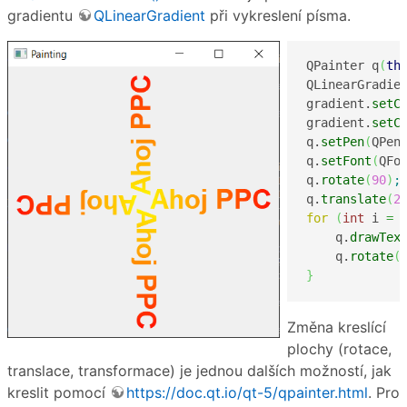
gradientu
QLinearGradient
při vykreslení písma.
QPainter q
(
th
QLinearGradie
gradient.
setC
gradient.
setC
q.
setPen
(
QPen
q.
setFont
(
QFo
q.
rotate
(
90
)
;
q.
translate
(
2
for
(
int
 i 
=
    q.
drawTex
    q.
rotate
(
}
Změna kreslící
plochy (rotace,
translace, transformace) je jednou dalších možností, jak
kreslit pomocí
https://doc.qt.io/qt-5/qpainter.html
. Pro