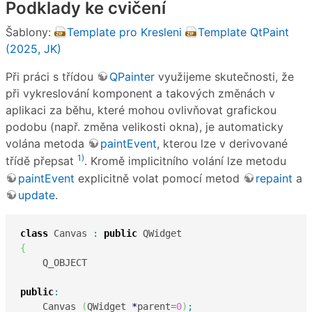
Podklady ke cvičení
Šablony:
Template pro Kresleni
Template QtPaint
(2025, JK)
Při práci s třídou
QPainter
využijeme skutečnosti, že
při vykreslování komponent a takových změnách v
aplikaci za běhu, které mohou ovlivňovat grafickou
podobu (např. změna velikosti okna), je automaticky
volána metoda
paintEvent
, kterou lze v derivované
1)
třídě přepsat
. Kromě implicitního volání lze metodu
paintEvent
explicitně volat pomocí metod
repaint
a
update
.
class
 Canvas 
:
public
{
    Q_OBJECT

public
:
    Canvas 
(
QWidget 
*
parent
=
0
)
;