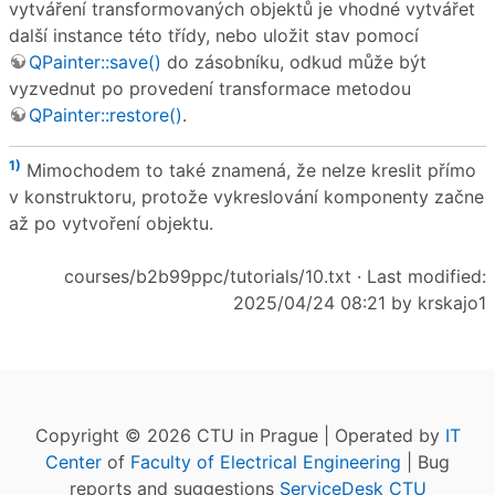
vytváření transformovaných objektů je vhodné vytvářet
další instance této třídy, nebo uložit stav pomocí
QPainter::save()
do zásobníku, odkud může být
vyzvednut po provedení transformace metodou
QPainter::restore()
.
1)
Mimochodem to také znamená, že nelze kreslit přímo
v konstruktoru, protože vykreslování komponenty začne
až po vytvoření objektu.
courses/b2b99ppc/tutorials/10.txt
· Last modified:
2025/04/24 08:21 by
krskajo1
Copyright © 2026 CTU in Prague | Operated by
IT
Center
of
Faculty of Electrical Engineering
| Bug
reports and suggestions
ServiceDesk CTU