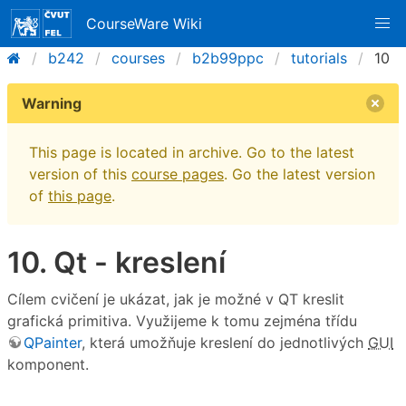
CourseWare Wiki
b242
courses
b2b99ppc
tutorials
10
Warning
This page is located in archive. Go to the latest
version of this
course pages
. Go the latest version
of
this page
.
10. Qt - kreslení
Cílem cvičení je ukázat, jak je možné v QT kreslit
grafická primitiva. Využijeme k tomu zejména třídu
QPainter
, která umožňuje kreslení do jednotlivých
GUI
komponent.