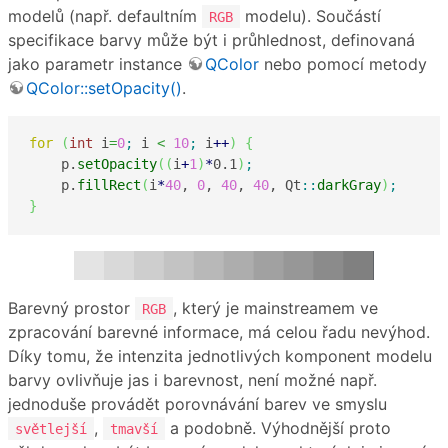
modelů (např. defaultním
modelu). Součástí
RGB
specifikace barvy může být i průhlednost, definovaná
jako parametr instance
QColor
nebo pomocí metody
QColor::setOpacity()
.
for
(
int
 i
=
0
;
 i 
<
10
;
 i
++
)
{
    p.
setOpacity
(
(
i
+
1
)
*
0.1
)
;
    p.
fillRect
(
i
*
40
, 
0
, 
40
, 
40
, Qt
::
darkGray
)
;
}
Barevný prostor
, který je mainstreamem ve
RGB
zpracování barevné informace, má celou řadu nevýhod.
Díky tomu, že intenzita jednotlivých komponent modelu
barvy ovlivňuje jas i barevnost, není možné např.
jednoduše provádět porovnávání barev ve smyslu
,
a podobně. Výhodnější proto
světlejší
tmavší