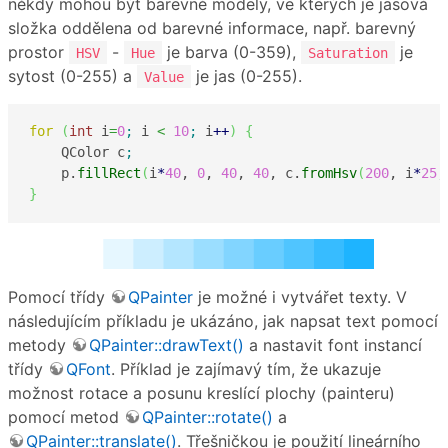
někdy mohou být barevné modely, ve kterých je jasová
složka oddělena od barevné informace, např. barevný
prostor
-
je barva (0-359),
je
HSV
Hue
Saturation
sytost (0-255) a
je jas (0-255).
Value
for
(
int
 i
=
0
;
 i 
<
10
;
 i
++
)
{
    QColor c
;
    p.
fillRect
(
i
*
40
, 
0
, 
40
, 
40
, c.
fromHsv
(
200
, i
*
25
,
}
Pomocí třídy
QPainter
je možné i vytvářet texty. V
následujícím příkladu je ukázáno, jak napsat text pomocí
metody
QPainter::drawText()
a nastavit font instancí
třídy
QFont
. Příklad je zajímavý tím, že ukazuje
možnost rotace a posunu kreslící plochy (painteru)
pomocí metod
QPainter::rotate()
a
QPainter::translate()
. Třešničkou je použití lineárního