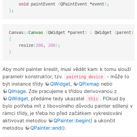
void
 paintEvent 
(
QPaintEvent 
*
event
)
;
}
;
Canvas
::
Canvas
(
QWidget 
*
parent
)
:
 QWidget 
(
parent
)
{
    resize
(
200
, 
200
)
;
}
Aby mohl painter kreslit, musí vědět kam: k tomu slouží
parametr konstruktor, tzv.
- může to
painting device
být instance třídy
QWidget
,
QPixmap
nebo
QImage
. Zde pracujeme s třídou derivovanou z
QWidget
, předáme tedy ukazatel
. POkud by
this
bylo potřeba mít z libovolného důvodu painter sdílený v
rámci třídy, je třeba ho před začátkem vykreslování
aktivovat metodou
QPainter::begin()
a ukončit
metodou
QPainter::end()
.