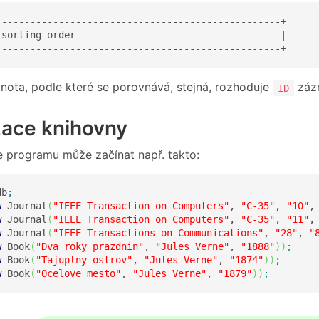
--------------------------------------------------+

 sorting order                                    |

--------------------------------------------------+
nota, podle které se porovnává, stejná, rozhoduje
záz
ID
izace knihovny
e programu může začínat např. takto:
db
;
w
 Journal
(
"IEEE Transaction on Computers"
, 
"C-35"
, 
"10"
,
w
 Journal
(
"IEEE Transaction on Computers"
, 
"C-35"
, 
"11"
,
w
 Journal
(
"IEEE Transactions on Communications"
, 
"28"
, 
"
w
 Book
(
"Dva roky prazdnin"
, 
"Jules Verne"
, 
"1888"
)
)
;
w
 Book
(
"Tajuplny ostrov"
, 
"Jules Verne"
, 
"1874"
)
)
;
w
 Book
(
"Ocelove mesto"
, 
"Jules Verne"
, 
"1879"
)
)
;