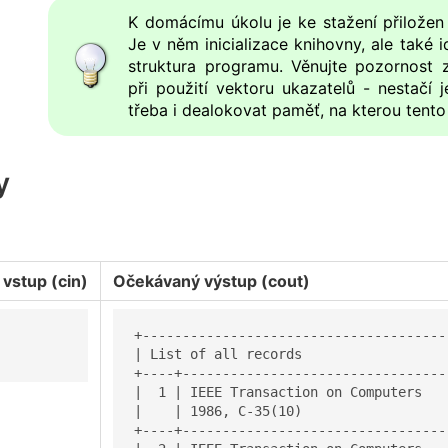
K domácímu úkolu je ke stažení přiložen
Je v něm inicializace knihovny, ale také
struktura programu. Věnujte pozornost 
při použití vektoru ukazatelů - nestačí 
třeba i dealokovat paměť, na kterou tento
y
 vstup (cin)
Očekávaný výstup (cout)
+--------------------------------------
| List of all records                  
+----+---------------------------------
|  1 | IEEE Transaction on Computers   
|    | 1986, C-35(10)                  
+----+---------------------------------