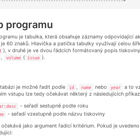
--------------------------------------------------+
p programu
gramu je tabulka, která obsahuje záznamy odpovídající a
 je 60 znaků. Hlavička a patička tabulky využívají celou ší
), v druhé je ve dvou řádcích formátovaný popis tiskoviny
d
,
(
).
volume
issue
tabázi je možné řadit podle
,
nebo
a to v
id
name
year
ím vstupu lze tedy očekávat některý z následujících příka
- seřadí sestupně podle roku
ar:desc
- seřadí vzestupně podle názvu tiskoviny
me
očekává jako argument řadicí kritérium. Pokud je uvedeno 
ující: