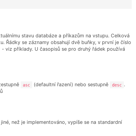
ktuálnímu stavu databáze a příkazům na vstupu. Celková
řku. Řádky se záznamy obsahují dvě buňky, v první je číslo
 - viz příklady. U časopisů se pro druhý řádek používá
zestupně
(defaultní řazení) nebo sestupně
.
asc
desc
zů
jiné, než je implementováno, vypíše se na standardní