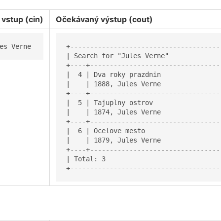
 vstup (cin)
Očekávaný výstup (cout)
es Verne
+--------------------------------------
| Search for "Jules Verne"             
+----+---------------------------------
|  4 | Dva roky prazdnin               
|    | 1888, Jules Verne               
+----+---------------------------------
|  5 | Tajuplny ostrov                 
|    | 1874, Jules Verne               
+----+---------------------------------
|  6 | Ocelove mesto                   
|    | 1879, Jules Verne               
+----+---------------------------------
| Total: 3                             
+--------------------------------------