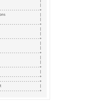
                    |

                    |

--------------------+

ons                 |

                    |

--------------------+

                    |

                    |

--------------------+

                    |

                    |

--------------------+

                    |

                    |

--------------------+

                    |

--------------------+

--------------------+

t                   |

--------------------+