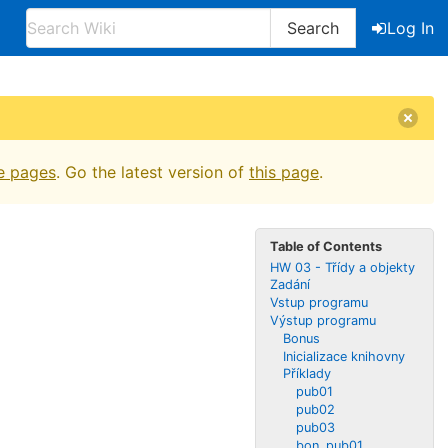
Search
Log In
e pages
. Go the latest version of
this page
.
Table of Contents
HW 03 - Třídy a objekty
Zadání
Vstup programu
Výstup programu
Bonus
Inicializace knihovny
Příklady
pub01
pub02
pub03
bon_pub01