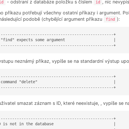
- odstraní z databáze položku s číslem
, nic nevypi
id
id
o příkazu potřebují všechny ostatní příkazy i argument. P
následující podobě (chybějící argument příkazu
):
find
--------------------------------------------------+

 "find" expects some argument                     |

--------------------------------------------------+
vstupu neznámý příkaz, vypíše se na standardní výstup up
--------------------------------------------------+

 command "delete"                                 |

--------------------------------------------------+
živatel smazat záznam s ID, které neexistuje, , vypíše se n
--------------------------------------------------+

0 is not in the database                          |
