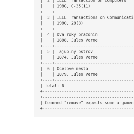
|  2 | IEEE Transaction on Computers   
|    | 1986, C-35(11)                  
+----+---------------------------------
|  3 | IEEE Transactions on Communicati
|    | 1980, 28(8)                     
+----+---------------------------------
|  4 | Dva roky prazdnin               
|    | 1888, Jules Verne               
+----+---------------------------------
|  5 | Tajuplny ostrov                 
|    | 1874, Jules Verne               
+----+---------------------------------
|  6 | Ocelove mesto                   
|    | 1879, Jules Verne               
+----+---------------------------------
| Total: 6                             
+--------------------------------------
+--------------------------------------
| Command "remove" expects some argumen
+--------------------------------------