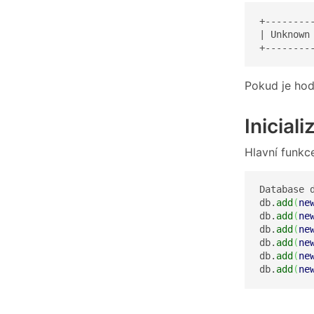
+--------
| Unknown
+--------
Pokud je hod
Inicial
Hlavní funkc
Database 
db.
add
(
ne
db.
add
(
ne
db.
add
(
ne
db.
add
(
ne
db.
add
(
ne
db.
add
(
ne