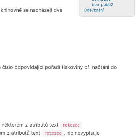
bon_pub02
knihovně se nacházejí dva
Odevzdání
e číslo odpovídající pořadí tiskoviny při načtení do
 některém z atributů text
retezec
ém z atributů text
, nic nevypisuje
retezec