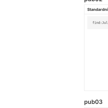
Standardní
find:Jul
pub03