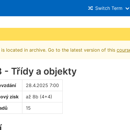
Switch Term
is located in archive. Go to the latest version of this
cours
- Třídy a objekty
evzdání
28.4.2025 7:00
ový zisk
až 8b (4+4)
oadů
15
í