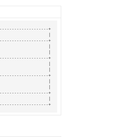
--------------------+

                    |

--------------------+

                    |

                    |

--------------------+

                    |

                    |

--------------------+

                    |

                    |

--------------------+

                    |

--------------------+