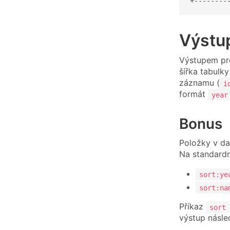
+--------
Výstu
Výstupem pro
šířka tabulky
záznamu (
i
formát
year
Bonus
Položky v da
Na standardn
sort:ye
sort:na
Příkaz
sort
výstup násled