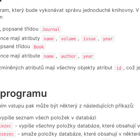
ram, který bude vykonávat správu jednoduché knihovny. V 
in
, popsané třídou
Journal
ance mají atributy
,
,
,
name
volume
issue
year
opsané třídou
Book
ance mají atribute
,
,
name
author
year
míněných atributů mají všechny objekty atribut
, což j
id
 programu
ím vstupu pak může být některý z následujících příkazů:
vypíše seznam všech položek v databázi
- vypíše všechny položky databáze, které obsahují v
tezec
- smaže položky databáze, které obsahují v někter
ezezec