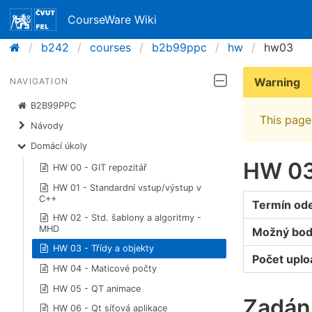
CourseWare Wiki
b242
courses
b2b99ppc
hw
hw03
Warning
NAVIGATION
B2B99PPC
This page 
Návody
Domácí úkoly
HW 03 
HW 00 - GIT repozitář
HW 01 - Standardní vstup/výstup v
C++
Termín od
HW 02 - Std. šablony a algoritmy -
MHD
Možný bod
HW 03 - Třídy a objekty
Počet upl
HW 04 - Maticové počty
HW 05 - QT animace
Zadán
HW 06 - Qt síťová aplikace