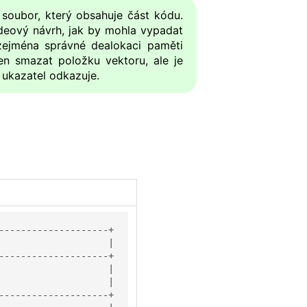
 soubor, který obsahuje část kódu.
 ideový návrh, jak by mohla vypadat
zejména správné dealokaci paměti
jen smazat položku vektoru, ale je
 ukazatel odkazuje.
--------------------+

                    |

--------------------+

                    |

                    |

--------------------+
