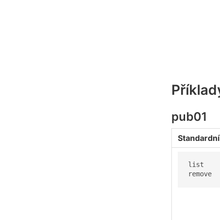
Příklad
pub01
Standardní
list

remove 