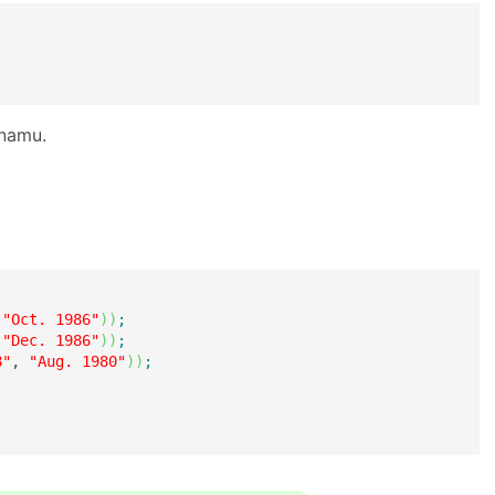
namu.
 
"Oct. 1986"
)
)
;
 
"Dec. 1986"
)
)
;
8"
, 
"Aug. 1980"
)
)
;