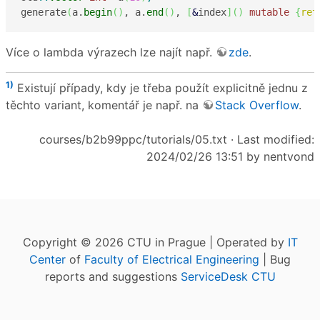
generate
(
a.
begin
(
)
, a.
end
(
)
, 
[
&
index
]
(
)
mutable
{
ret
Více o lambda výrazech lze najít např.
zde
.
1)
Existují případy, kdy je třeba použít explicitně jednu z
těchto variant, komentář je např. na
Stack Overflow
.
courses/b2b99ppc/tutorials/05.txt
· Last modified:
2024/02/26 13:51 by
nentvond
Copyright © 2026 CTU in Prague | Operated by
IT
Center
of
Faculty of Electrical Engineering
| Bug
reports and suggestions
ServiceDesk CTU