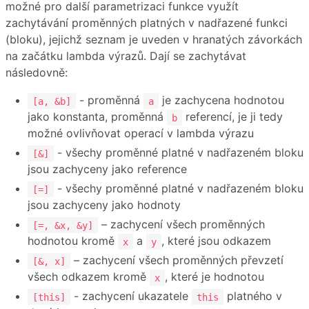
možné pro další parametrizaci funkce využít
zachytávání proměnných platných v nadřazené funkci
(bloku), jejichž seznam je uveden v hranatých závorkách
na začátku lambda výrazů. Dají se zachytávat
následovně:
- proměnná
je zachycena hodnotou
[a, &b]
a
jako konstanta, proměnná
referencí, je ji tedy
b
možné ovlivňovat operací v lambda výrazu
- všechy proměnné platné v nadřazeném bloku
[&]
jsou zachyceny jako reference
- všechy proměnné platné v nadřazeném bloku
[=]
jsou zachyceny jako hodnoty
– zachycení všech proměnných
[=, &x, &y]
hodnotou kromě
a
, které jsou odkazem
x
y
– zachycení všech proměnných převzetí
[&, x]
všech odkazem kromě
, které je hodnotou
x
- zachycení ukazatele
platného v
[this]
this