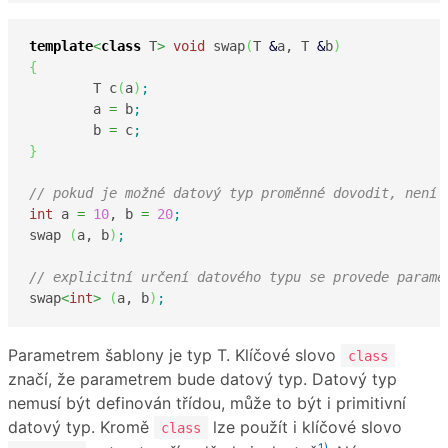
template
<
class
 T
>
void
 swap
(
T 
&
a, T 
&
b
)
{
	T c
(
a
)
;
	a 
=
 b
;
	b 
=
 c
;
}
// pokud je možné datový typ proměnné dovodit, není 
int
 a 
=
10
, b 
=
20
;
swap 
(
a, b
)
;
// explicitní určení datového typu se provede parame
swap
<
int
>
(
a, b
)
;
Parametrem šablony je typ T. Klíčové slovo
class
značí, že parametrem bude datový typ. Datový typ
nemusí být definován třídou, může to být i primitivní
datový typ. Kromě
lze použít i klíčové slovo
class
1)