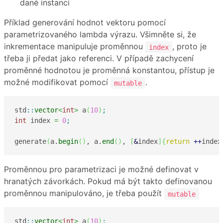
dané instanci
Příklad generování hodnot vektoru pomocí
parametrizovaného lambda výrazu. Všimněte si, že
inkrementace manipuluje proměnnou
, proto je
index
třeba ji předat jako referenci. V případě zachycení
proměnné hodnotou je proměnná konstantou, přístup je
možné modifikovat pomocí
.
mutable
std
::
vector
<
int
>
 a
(
10
)
;
int
 index 
=
0
;
generate
(
a.
begin
(
)
, a.
end
(
)
, 
[
&
index
]
{
return
++
index
Proměnnou pro parametrizaci je možné definovat v
hranatých závorkách. Pokud má být takto definovanou
proměnnou manipulováno, je třeba použít
mutable
std
::
vector
<
int
>
 a
(
10
)
;