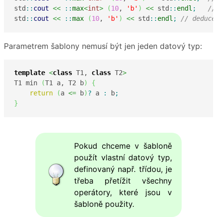
std
::
cout
<<
::
max
<
int
>
(
10
, 
'b'
)
<<
 std
::
endl
;
//
std
::
cout
<<
::
max
(
10
, 
'b'
)
<<
 std
::
endl
;
// deduce
Parametrem šablony nemusí být jen jeden datový typ:
template
<
class
 T1, 
class
 T2
>
T1 min 
(
T1 a, T2 b
)
{
return
(
a 
<=
 b
)
?
 a 
:
 b
;
}
Pokud chceme v šabloně
použít vlastní datový typ,
definovaný např. třídou, je
třeba přetížit všechny
operátory, které jsou v
šabloně použity.