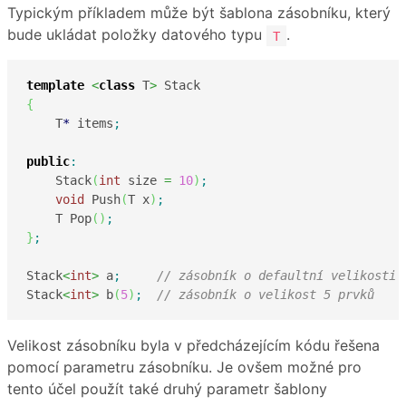
Typickým příkladem může být šablona zásobníku, který
bude ukládat položky datového typu
.
T
template
<
class
 T
>
{
    T
*
 items
;
public
:
    Stack
(
int
 size 
=
10
)
;
void
 Push
(
T x
)
;
    T Pop
(
)
;
}
;
Stack
<
int
>
 a
;
// zásobník o defaultní velikosti 
Stack
<
int
>
 b
(
5
)
;
// zásobník o velikost 5 prvků
Velikost zásobníku byla v předcházejícím kódu řešena
pomocí parametru zásobníku. Je ovšem možné pro
tento účel použít také druhý parametr šablony