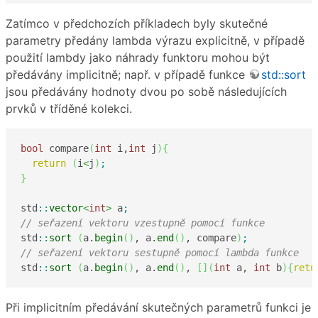
Zatímco v předchozích příkladech byly skutečné
parametry předány lambda výrazu explicitně, v případě
použití lambdy jako náhrady funktoru mohou být
předávány implicitně; např. v případě funkce
std::sort
jsou předávány hodnoty dvou po sobě následujících
prvků v tříděné kolekci.
bool
 compare
(
int
 i,
int
 j
)
{
return
(
i
<
j
)
;
}
std
::
vector
<
int
>
 a
;
// seřazení vektoru vzestupně pomocí funkce
std
::
sort
(
a.
begin
(
)
, a.
end
(
)
, compare
)
;
// seřazení vektoru sestupně pomocí lambda funkce
std
::
sort
(
a.
begin
(
)
, a.
end
(
)
, 
[
]
(
int
 a, 
int
 b
)
{
retu
Při implicitním předávání skutečných parametrů funkci je