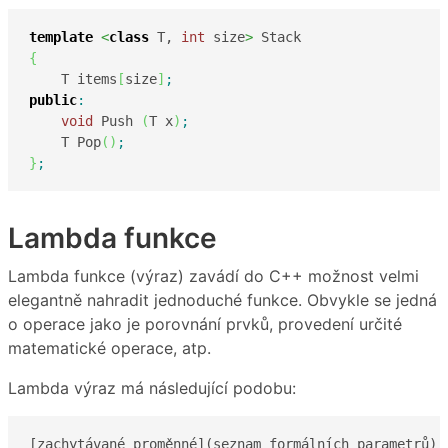
template
<
class
 T, 
int
 size
>
{
    T items
[
size
]
;
public
:
void
 Push 
(
T x
)
;
    T Pop
(
)
;
}
;
Lambda funkce
Lambda funkce (výraz) zavádí do C++ možnost velmi
elegantně nahradit jednoduché funkce. Obvykle se jedná
o operace jako je porovnání prvků, provedení určité
matematické operace, atp.
Lambda výraz má následující podobu:
[zachytávané proměnné](seznam formálních parametrů) 