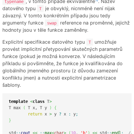
, v tomto případě ekvivalentně
. Název
typename
datového typu
je obvyklý, nicnméně není nijak
T
závazný. V tomto konkrétním případu jsou tedy
argumenty funkce
reference na proměnné, jejichž
swap
hodnoty jsou v těle funkce zaměněny.
Explicitní specifikace datového typu
umožňuje
T
provést implicitní přetypování skutečných parametrů
funkce (pokud je možná konverze. V následujícím
příkladu si povšimněte, že funkce je kvalifikována do
globálního jmenného prostoru (z důvodu zamezení
konfliktu jmen) a nutnosti explicitní parametrizace
šablony.
template
<
class
 T
>
T max 
(
 T x, T y 
)
{
return
 x 
>
 y 
?
 x 
:
 y
;
}
std
::
cout
<<
::
max
<
char
>
(
10
, 
'b'
)
<<
 std
::
endl
;
//