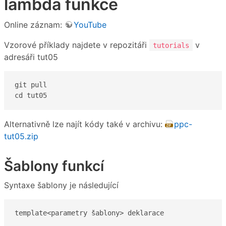
lambda funkce
Online záznam:
YouTube
Vzorové příklady najdete v repozitáři
v
tutorials
adresáři tut05
git pull

cd tut05
Alternativně lze najít kódy také v archivu:
ppc-
tut05.zip
Šablony funkcí
Syntaxe šablony je následující
template<parametry šablony> deklarace