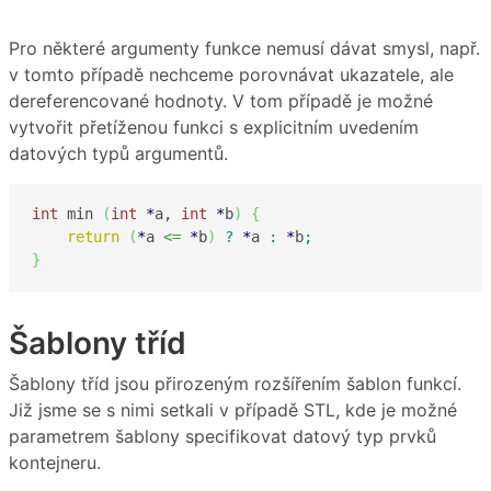
Pro některé argumenty funkce nemusí dávat smysl, např.
v tomto případě nechceme porovnávat ukazatele, ale
dereferencované hodnoty. V tom případě je možné
vytvořit přetíženou funkci s explicitním uvedením
datových typů argumentů.
int
 min 
(
int
*
a, 
int
*
b
)
{
return
(
*
a 
<=
*
b
)
?
*
a 
:
*
b
;
}
Šablony tříd
Šablony tříd jsou přirozeným rozšířením šablon funkcí.
Již jsme se s nimi setkali v případě STL, kde je možné
parametrem šablony specifikovat datový typ prvků
kontejneru.