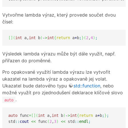
Vytvořme lambda výraz, který provede součet dvou
čísel:
[
]
(
int
 a,
int
 b
)
-
>
int
{
return
 a
+
b
;
}
(
2
,
4
)
;
Výsledek lambda výrazu může být dále využit, např.
přiřazen do proměnné.
Pro opakované využití lambda výrazu lze vytvořit
ukazatel na lambda výraz a opakovaně jej volat.
Ukazatel bude datového typu
std::function
, nebo
možné využít pro zjednodušení deklarace klíčové slovo
.
auto
auto
 func
=
[
]
(
int
 a,
int
 b
)
-
>
int
{
return
 a
+
b
;
}
;
std
::
cout
<<
 func
(
2
,
3
)
<<
 std
::
endl
;