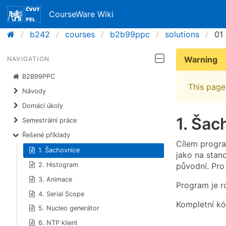
CourseWare Wiki
b242
courses
b2b99ppc
solutions
01
Warning
NAVIGATION
B2B99PPC
This page 
Návody
Domácí úkoly
1. Šac
Semestrální práce
Řešené příklady
Cílem progra
1. Šachovnice
jako na stan
původní. Pro
2. Histogram
3. Animace
Program je ro
4. Serial Scope
Kompletní kó
5. Nucleo generátor
6. NTP klient