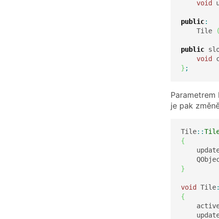
void
 
public
:
    Tile 
public
 sl
void
 
}
;
Parametrem k
je pak změně
Tile
::
Til
{
    updat
    QObje
}
void
 Tile
{
    activ
    updat