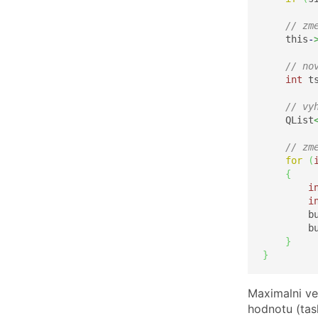
// zm
    this
-
// no
int
 t
// vy
    QList
// zm
for
(
{
i
i
        b
        b
}
}
Maximalni ve
hodnotu (tas