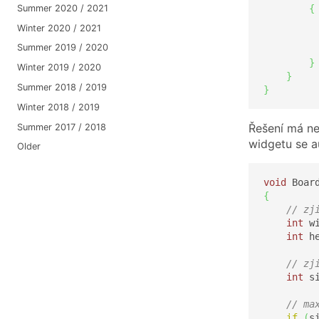
{
Summer 2020 / 2021
         
Winter 2020 / 2021
         
Summer 2019 / 2020
         
}
Winter 2019 / 2020
}
Summer 2018 / 2019
}
Winter 2018 / 2019
Řešení má nev
Summer 2017 / 2018
widgetu se 
Older
void
 Boar
{
// zj
int
 w
int
 h
// zj
int
 s
// ma
if
(
s