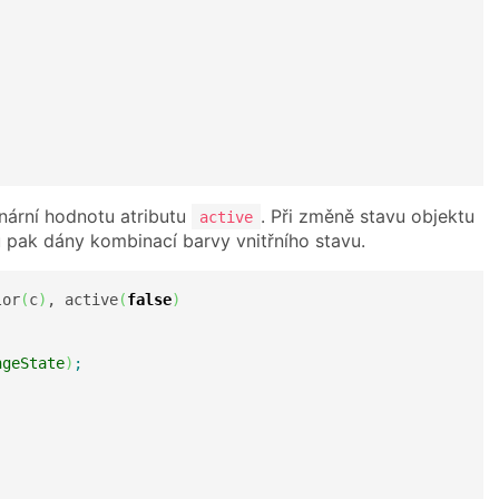
inární hodnotu atributu
. Při změně stavu objektu
active
 pak dány kombinací barvy vnitřního stavu.
lor
(
c
)
, active
(
false
)
ngeState
)
;