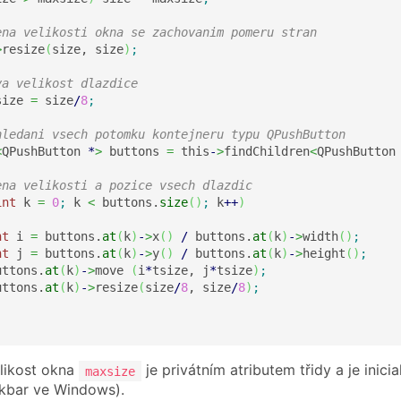
ena velikosti okna se zachovanim pomeru stran
>
resize
(
size, size
)
;
va velikost dlazdice
size 
=
 size
/
8
;
hledani vsech potomku kontejneru typu QPushButton
<
QPushButton 
*
>
 buttons 
=
 this
-
>
findChildren
<
QPushButton
ena velikosti a pozice vsech dlazdic
int
 k 
=
0
;
 k 
<
 buttons.
size
(
)
;
 k
++
)
nt
 i 
=
 buttons.
at
(
k
)
-
>
x
(
)
/
 buttons.
at
(
k
)
-
>
width
(
)
;
nt
 j 
=
 buttons.
at
(
k
)
-
>
y
(
)
/
 buttons.
at
(
k
)
-
>
height
(
)
;
uttons.
at
(
k
)
-
>
move 
(
i
*
tsize, j
*
tsize
)
;
uttons.
at
(
k
)
-
>
resize
(
size
/
8
, size
/
8
)
;
likost okna
je privátním atributem třidy a je inic
maxsize
kbar ve Windows).