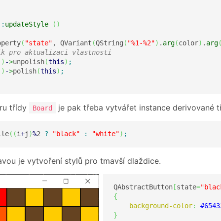
::
updateStyle
(
)
operty
(
"state"
, QVariant
(
QString
(
"%1-%2"
)
.
arg
(
color
)
.
arg
ik pro aktualizaci vlastnosti
(
)
-
>
unpolish
(
this
)
;
(
)
-
>
polish
(
this
)
;
ru třídy
je pak třeba vytvářet instance derivované t
Board
ile
(
(
i
+
j
)
%
2
?
"black"
:
"white"
)
;
vou je vytvoření stylů pro tmavší dlaždice.
QAbstractButton
[
state
=
"blac
{
background-color
:
#6543
}