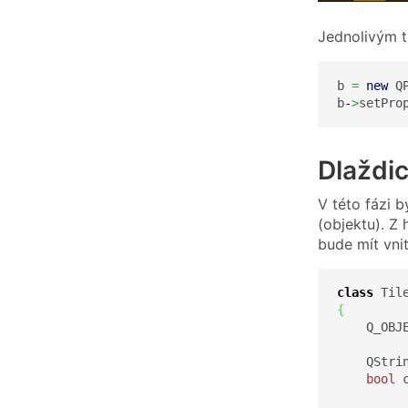
Jednolivým tl
b 
=
new
 Q
b
-
>
setPro
Dlaždic
V této fázi 
(objektu). Z 
bude mít vnit
class
 Til
{
    Q_OBJE
    QStri
bool
 