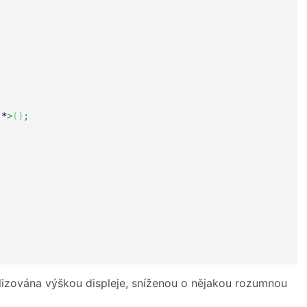
 
*
>
(
)
;
ializována výškou displeje, sníženou o nějakou rozumnou