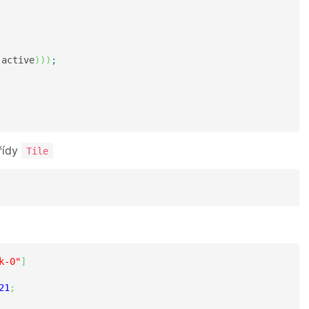
(
active
)
)
)
;
řídy
Tile
k-0"
]
21
;