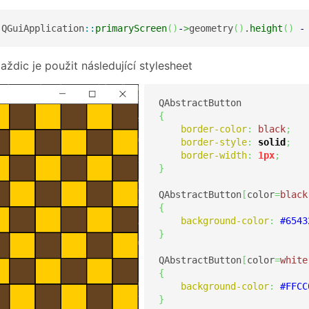
 QGuiApplication
::
primaryScreen
(
)
-
>
geometry
(
)
.
height
(
)
-
aždic je použit následující stylesheet
{
border-color
:
black
;
border-style
:
solid
;
border-width
:
1px
;
}
QAbstractButton
[
color
=
black
{
background-color
:
#6543
}
QAbstractButton
[
color
=
white
{
background-color
:
#FFCC
}