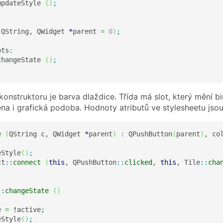
updateStyle 
(
)
;
(
QString, QWidget 
*
parent 
=
0
)
;
ots
:
changeState 
(
)
;
onstruktoru je barva dlaždice. Třída má slot, který mění b
na i grafická podoba. Hodnoty atributů ve stylesheetu jsou
e
(
QString c, QWidget 
*
parent
)
:
 QPushButton
(
parent
)
, co
eStyle
(
)
;
ct
::
connect
(
this
, QPushButton
::
clicked
, 
this
, Tile
::
cha
::
changeState
(
)
e 
=
!
active
;
eStyle
(
)
;