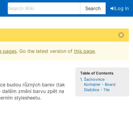
Search
Log In
e pages
. Go the latest version of
this page
.
Table of Contents
1. Šachovnice
dice budou různých barev (tak
Kontejner - Board
Dlaždice - Tile
o dalším změní barvu zpět na
erním stylesheetu.