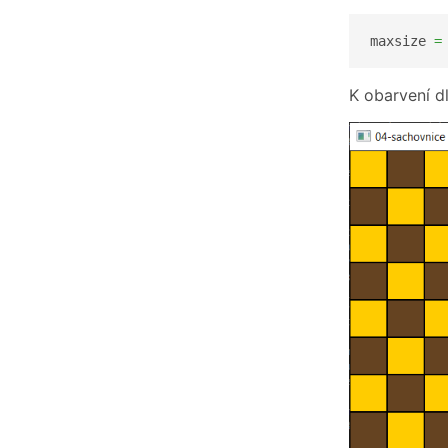
maxsize 
=
K obarvení dl