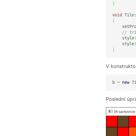
}
void
 Tile
{
    setPr
// tr
    style
    style
}
V konstrukto
b 
=
new
 T
Poslední úpra