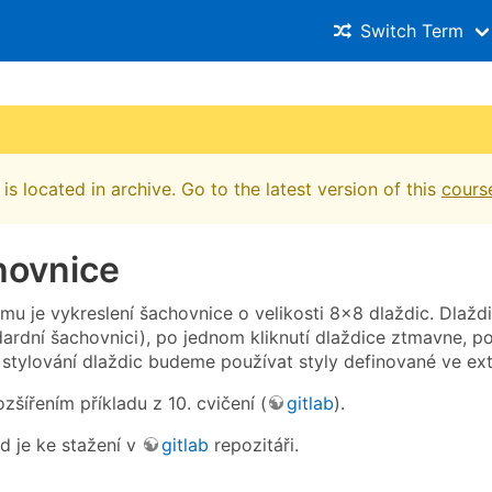
Switch Term
is located in archive. Go to the latest version of this
cours
hovnice
mu je vykreslení šachovnice o velikosti 8×8 dlaždic. Dlaž
dardní šachovnici), po jednom kliknutí dlaždice ztmavne, p
 stylování dlaždic budeme používat styly definované ve ext
zšířením příkladu z 10. cvičení (
gitlab
).
d je ke stažení v
gitlab
repozitáři.