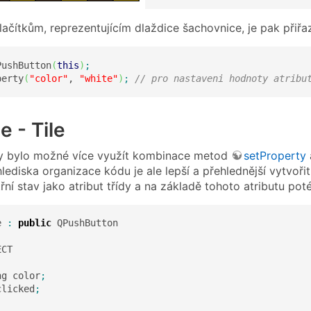
ačítkům, reprezentujícím dlaždice šachovnice, je pak přiřaz
PushButton
(
this
)
;
perty
(
"color"
, 
"white"
)
;
// pro nastaveni hodnoty atribu
e - Tile
by bylo možné více využít kombinace metod
setProperty
hlediska organizace kódu je ale lepší a přehlednější vytvoři
řní stav jako atribut třídy a na základě tohoto atributu po
e 
:
public
CT

ng color
;
clicked
;