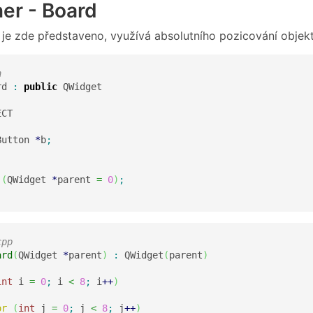
er - Board
é je zde představeno, využívá absolutního pozicování objekt
h
rd 
:
public
CT

Button 
*
b
;
 
(
QWidget 
*
parent 
=
0
)
;
cpp
ard
(
QWidget 
*
parent
)
:
 QWidget
(
parent
)
int
 i 
=
0
;
 i 
<
8
;
 i
++
)
or
(
int
 j 
=
0
;
 j 
<
8
;
 j
++
)