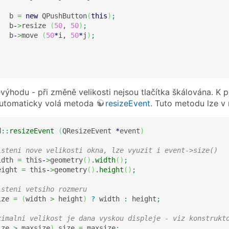
   b 
=
new
 QPushButton
(
this
)
;
   b
-
>
resize 
(
50
, 
50
)
;
   b
-
>
move 
(
50
*
i, 
50
*
j
)
;
ýhodu - při změně velikosti nejsou tlačítka škálována. K př
automaticky volá metoda
resizeEvent
. Tuto metodu lze v r
d
::
resizeEvent
(
QResizeEvent 
*
event
)
isteni nove velikosti okna, lze vyuzit i event->size()
idth 
=
 this
-
>
geometry
(
)
.
width
(
)
;
eight 
=
 this
-
>
geometry
(
)
.
height
(
)
;
isteni vetsiho rozmeru
ize 
=
(
width 
>
 height
)
?
 width 
:
 height
;
ximalni velikost je dana vyskou displeje - viz konstrukt
ize 
>
 maxsize
)
 size 
=
 maxsize
;