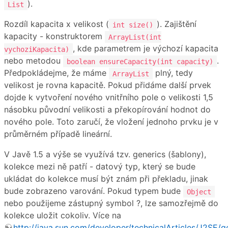
).
List
Rozdíl kapacita x velikost (
). Zajištění
int size()
kapacity - konstruktorem
ArrayList(int
, kde parametrem je výchozí kapacita
vychoziKapacita)
nebo metodou
.
boolean ensureCapacity(int capacity)
Předpokládejme, že máme
plný, tedy
ArrayList
velikost je rovna kapacitě. Pokud přidáme další prvek
dojde k vytvoření nového vnitřního pole o velikosti 1,5
násobku původní velikosti a překopírování hodnot do
nového pole. Toto zaručí, že vložení jednoho prvku je v
průměrném případě lineární.
V Javě 1.5 a výše se využívá tzv. generics (šablony),
kolekce mezi ně patří - datový typ, který se bude
ukládat do kolekce musí být znám při překladu, jinak
bude zobrazeno varování. Pokud typem bude
Object
nebo použijeme zástupný symbol ?, lze samozřejmě do
kolekce uložit cokoliv. Více na
http://java.sun.com/developer/technicalArticles/J2SE/g