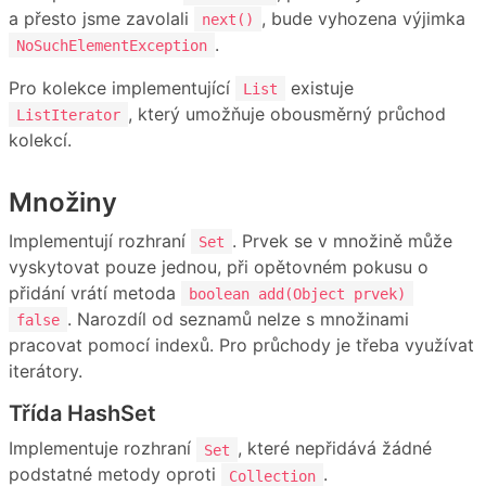
a přesto jsme zavolali
, bude vyhozena výjimka
next()
.
NoSuchElementException
Pro kolekce implementující
existuje
List
, který umožňuje obousměrný průchod
ListIterator
kolekcí.
Množiny
Implementují rozhraní
. Prvek se v množině může
Set
vyskytovat pouze jednou, při opětovném pokusu o
přidání vrátí metoda
boolean add(Object prvek)
. Narozdíl od seznamů nelze s množinami
false
pracovat pomocí indexů. Pro průchody je třeba využívat
iterátory.
Třída HashSet
Implementuje rozhraní
, které nepřidává žádné
Set
podstatné metody oproti
.
Collection