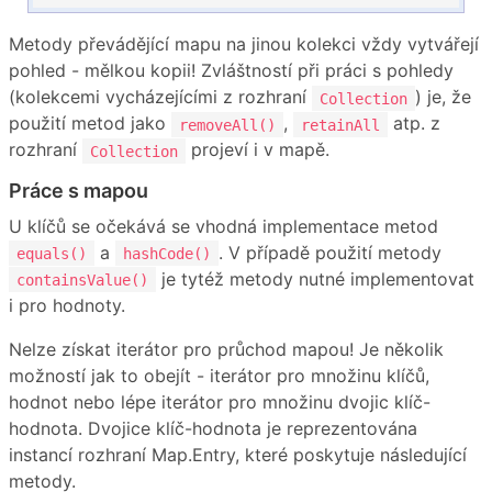
Metody převádějící mapu na jinou kolekci vždy vytvářejí
pohled - mělkou kopii! Zvláštností při práci s pohledy
(kolekcemi vycházejícími z rozhraní
) je, že
Collection
použití metod jako
,
atp. z
removeAll()
retainAll
rozhraní
projeví i v mapě.
Collection
Práce s mapou
U klíčů se očekává se vhodná implementace metod
a
. V případě použití metody
equals()
hashCode()
je tytéž metody nutné implementovat
containsValue()
i pro hodnoty.
Nelze získat iterátor pro průchod mapou! Je několik
možností jak to obejít - iterátor pro množinu klíčů,
hodnot nebo lépe iterátor pro množinu dvojic klíč-
hodnota. Dvojice klíč-hodnota je reprezentována
instancí rozhraní Map.Entry, které poskytuje následující
metody.