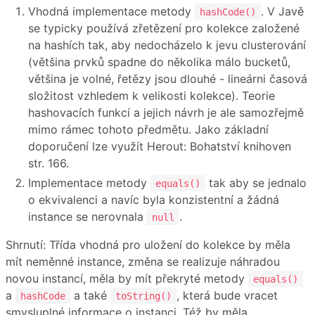
Vhodná implementace metody
. V Javě
hashCode()
se typicky používá zřetězení pro kolekce založené
na hashích tak, aby nedocházelo k jevu clusterování
(většina prvků spadne do několika málo bucketů,
většina je volné, řetězy jsou dlouhé - lineárni časová
složitost vzhledem k velikosti kolekce). Teorie
hashovacích funkcí a jejich návrh je ale samozřejmě
mimo rámec tohoto předmětu. Jako základní
doporučení lze využít Herout: Bohatství knihoven
str. 166.
Implementace metody
tak aby se jednalo
equals()
o ekvivalenci a navíc byla konzistentní a žádná
instance se nerovnala
.
null
Shrnutí: Třída vhodná pro uložení do kolekce by měla
mít neměnné instance, změna se realizuje náhradou
novou instancí, měla by mít překryté metody
equals()
a
a také
, která bude vracet
hashCode
toString()
smysluplné informace o instanci. Též by měla