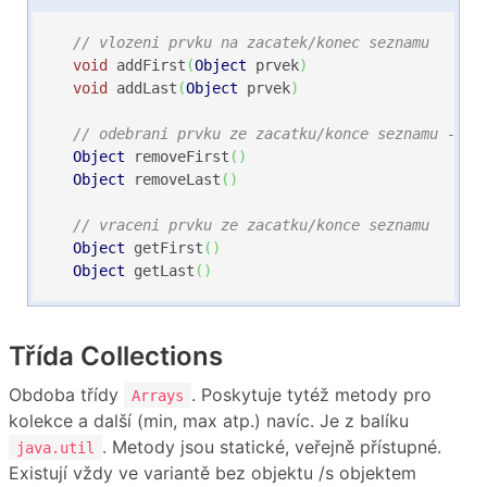
// vlozeni prvku na zacatek/konec seznamu
void
 addFirst
(
Object
 prvek
)
void
 addLast
(
Object
 prvek
)
// odebrani prvku ze zacatku/konce seznamu - vr
Object
 removeFirst
(
)
Object
 removeLast
(
)
// vraceni prvku ze zacatku/konce seznamu
Object
 getFirst
(
)
Object
 getLast
(
)
Třída Collections
Obdoba třídy
. Poskytuje tytéž metody pro
Arrays
kolekce a další (min, max atp.) navíc. Je z balíku
. Metody jsou statické, veřejně přístupné.
java.util
Existují vždy ve variantě bez objektu /s objektem