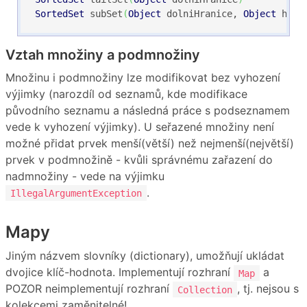
SortedSet
 subSet
(
Object
 dolniHranice, 
Object
 horn
Vztah množiny a podmnožiny
Množinu i podmnožiny lze modifikovat bez vyhození
výjimky (narozdíl od seznamů, kde modifikace
původního seznamu a následná práce s podseznamem
vede k vyhození výjimky). U seřazené množiny není
možné přidat prvek menší(větší) než nejmenší(největší)
prvek v podmnožině - kvůli správnému zařazení do
nadmnožiny - vede na výjimku
.
IllegalArgumentException
Mapy
Jiným názvem slovníky (dictionary), umožňují ukládat
dvojice klíč-hodnota. Implementují rozhraní
a
Map
POZOR neimplementují rozhraní
, tj. nejsou s
Collection
kolekcemi zaměnitelné!