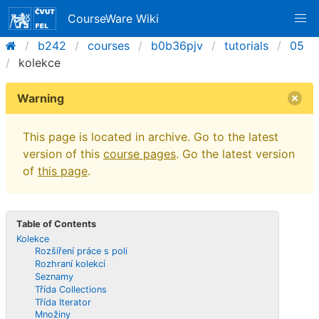
CourseWare Wiki
b242
courses
b0b36pjv
tutorials
05
kolekce
Warning
This page is located in archive. Go to the latest
version of this
course pages
. Go the latest version
of
this page
.
Table of Contents
Kolekce
Rozšíření práce s poli
Rozhraní kolekcí
Seznamy
Třída Collections
Třída Iterator
Množiny