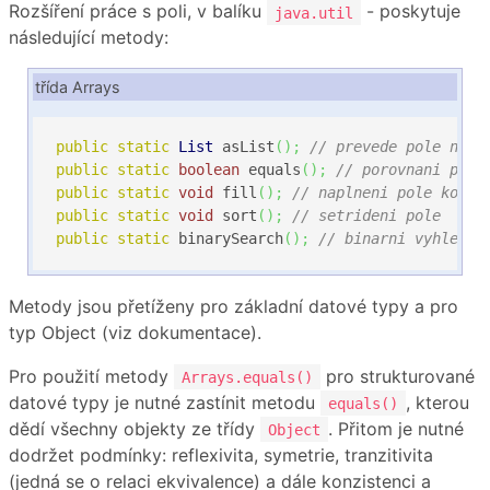
Rozšíření práce s poli, v balíku
- poskytuje
java.util
následující metody:
třída Arrays
public
static
List
 asList
(
)
;
// prevede pole na k
public
static
boolean
 equals
(
)
;
// porovnani poli
public
static
void
 fill
(
)
;
// naplneni pole konst
public
static
void
 sort
(
)
;
// setrideni pole
public
static
 binarySearch
(
)
;
// binarni vyhledav
Metody jsou přetíženy pro základní datové typy a pro
typ Object (viz dokumentace).
Pro použití metody
pro strukturované
Arrays.equals()
datové typy je nutné zastínit metodu
, kterou
equals()
dědí všechny objekty ze třídy
. Přitom je nutné
Object
dodržet podmínky: reflexivita, symetrie, tranzitivita
(jedná se o relaci ekvivalence) a dále konzistenci a