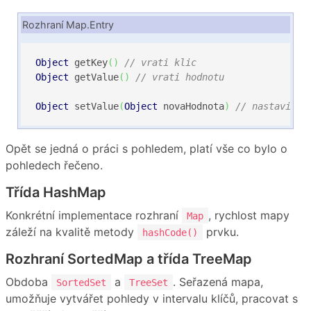
Rozhraní Map.Entry
Object
 getKey
(
)
// vrati klic
Object
 getValue
(
)
// vrati hodnotu
Object
 setValue
(
Object
 novaHodnota
)
// nastavi no
Opět se jedná o práci s pohledem, platí vše co bylo o
pohledech řečeno.
Třída HashMap
Konkrétní implementace rozhraní
, rychlost mapy
Map
záleží na kvalitě metody
prvku.
hashCode()
Rozhraní SortedMap a třída TreeMap
Obdoba
a
. Seřazená mapa,
SortedSet
TreeSet
umožňuje vytvářet pohledy v intervalu klíčů, pracovat s