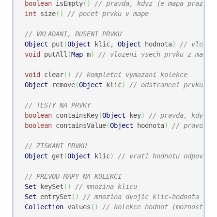
boolean
 isEmpty
(
)
// pravda, kdyz je mapa prazdna
int
 size
(
)
// pocet prvku v mape
// VKLADANI, RUSENI PRVKU
Object
 put
(
Object
 klic, 
Object
 hodnota
)
// vlozen
void
 putAll
(
Map
 m
)
// vlozeni vsech prvku z mapy 
void
 clear
(
)
// kompletni vymazani kolekce
Object
 remove
(
Object
 klic
)
// odstraneni prvku s 
// TESTY NA PRVKY
boolean
 containsKey
(
Object
 key
)
// pravda, kdyz k
boolean
 containsValue
(
Object
 hodnota
)
// pravda, 
// ZISKANI PRVKU
Object
 get
(
Object
 klic
)
// vrati hodnotu odpovida
// PREVOD MAPY NA KOLEKCI
Set
 keySet
(
)
// mnozina klicu
Set
 entrySet
(
)
// mnozina dvojic klic-hodnota
Collection
 values
(
)
// kolekce hodnot (moznost op