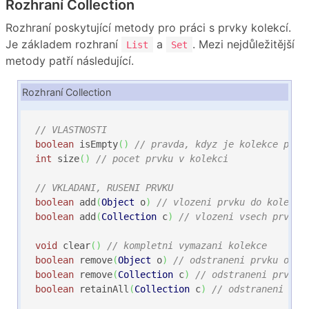
Rozhraní Collection
Rozhraní poskytující metody pro práci s prvky kolekcí.
Je základem rozhraní
a
. Mezi nejdůležitější
List
Set
metody patří následující.
Rozhraní Collection
// VLASTNOSTI
boolean
 isEmpty
(
)
// pravda, kdyz je kolekce praz
int
 size
(
)
// pocet prvku v kolekci
// VKLADANI, RUSENI PRVKU
boolean
 add
(
Object
 o
)
// vlozeni prvku do kolekce
boolean
 add
(
Collection
 c
)
// vlozeni vsech prvku 
void
 clear
(
)
// kompletni vymazani kolekce
boolean
 remove
(
Object
 o
)
// odstraneni prvku o (p
boolean
 remove
(
Collection
 c
)
// odstraneni prvku,
boolean
 retainAll
(
Collection
 c
)
// odstraneni prv