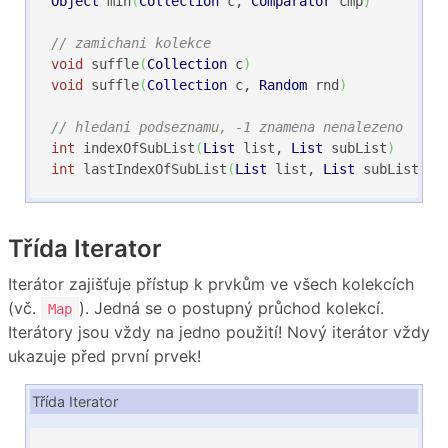
Object
 min
(
Collection
 c, 
Comparator
 cmp
)
// zamichani kolekce
void
 suffle
(
Collection
 c
)
void
 suffle
(
Collection
 c, 
Random
 rnd
)
// hledani podseznamu, -1 znamena nenalezeno
int
 indexOfSubList
(
List
 list, 
List
 subList
)
int
 lastIndexOfSubList
(
List
 list, 
List
 subList
)
Třída Iterator
Iterátor zajišťuje přístup k prvkům ve všech kolekcích
(vč.
). Jedná se o postupný průchod kolekcí.
Map
Iterátory jsou vždy na jedno použití! Nový iterátor vždy
ukazuje před první prvek!
Třída Iterator