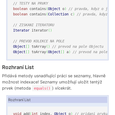
// TESTY NA PRVKY
boolean
 contains
(
Object
 o
)
// pravda, kdyz o je p
boolean
 contains
(
Collection
 c
)
// pravda, kdyz vs
// ZISKANI ITERATORU
Iterator
 iterator
(
)
// PREVOD KOLEKCE NA POLE
Object
[
]
 toArray
(
)
// prevod na pole Objectu
Object
[
]
 toArray
(
Object
[
]
 a
)
// prevod na pole ko
Rozhraní List
Přidává metody usnadňující práci se seznamy, hlavně
možnost indexace! Seznamy umožňují uložit tentýž
prvek (metoda
) vícekrát.
equals()
Rozhraní List
void
 add
(
int
 index, 
Object
 o
)
// pridani prvku na