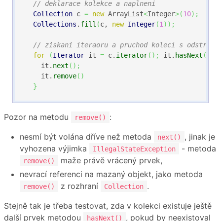
// deklarace kolekce a naplneni
Collection
 c 
=
new
 ArrayList
<
Integer
>
(
10
)
;
Collections
.
fill
(
c, 
new
Integer
(
1
)
)
;
// ziskani iteraoru a pruchod koleci s odstrano
for
(
Iterator
 it 
=
 c.
iterator
(
)
;
 it.
hasNext
(
)
;
    it.
next
(
)
;
    it.
remove
(
)
}
Pozor na metodu
:
remove()
nesmí být volána dříve než metoda
, jinak je
next()
vyhozena výjimka
- metoda
IllegalStateException
maže právě vrácený prvek,
remove()
nevrací referenci na mazaný objekt, jako metoda
z rozhraní
.
remove()
Collection
Stejně tak je třeba testovat, zda v kolekci existuje ještě
další prvek metodou
, pokud by neexistoval
hasNext()