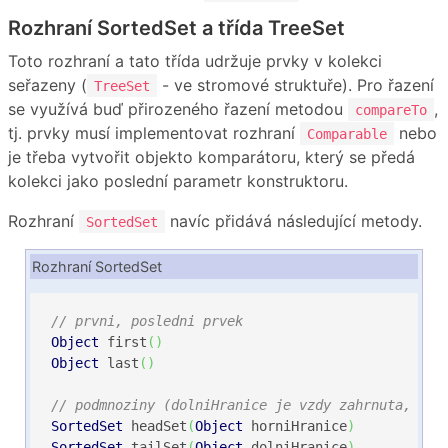
Rozhraní SortedSet a třída TreeSet
Toto rozhraní a tato třída udržuje prvky v kolekci
seřazeny (
- ve stromové struktuře). Pro řazení
TreeSet
se využívá buď přirozeného řazení metodou
,
compareTo
tj. prvky musí implementovat rozhraní
nebo
Comparable
je třeba vytvořit objekto komparátoru, který se předá
kolekci jako poslední parametr konstruktoru.
Rozhraní
navíc přidává následující metody.
SortedSet
Rozhraní SortedSet
// prvni, posledni prvek
Object
 first
(
)
Object
 last
(
)
// podmnoziny (dolniHranice je vzdy zahrnuta, hor
SortedSet
 headSet
(
Object
 horniHranice
)
SortedSet
 tailSet
(
Object
 dolniHranice
)