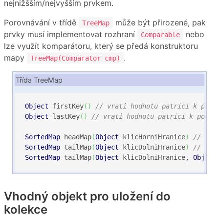
nejnižšším/nejvyšším prvkem.
Porovnávání v třídě
může být přirozené, pak
TreeMap
prvky musí implementovat rozhraní
nebo
Comparable
lze využít komparátoru, který se předá konstruktoru
mapy
.
TreeMap(Comparator cmp)
Třída TreeMap
Object
 firstKey
(
)
// vrati hodnotu patrici k prvn
Object
 lastKey
(
)
// vrati hodnotu patrici k posle
SortedMap
 headMap
(
Object
 klicHorniHranice
)
// poh
SortedMap
 tailMap
(
Object
 klicDolniHranice
)
// poh
SortedMap
 tailMap
(
Object
 klicDolniHranice, 
Object
Vhodný objekt pro uložení do
kolekce