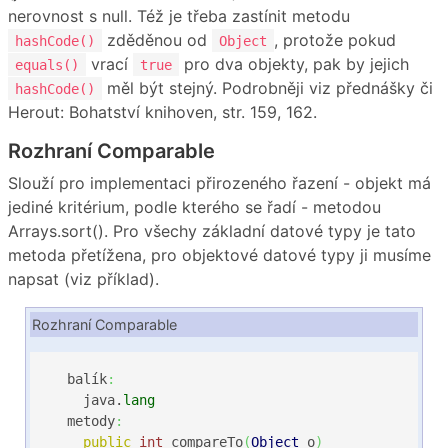
nerovnost s null. Též je třeba zastínit metodu
zděděnou od
, protože pokud
hashCode()
Object
vrací
pro dva objekty, pak by jejich
equals()
true
měl být stejný. Podrobněji viz přednášky či
hashCode()
Herout: Bohatství knihoven, str. 159, 162.
Rozhraní Comparable
Slouží pro implementaci přirozeného řazení - objekt má
jediné kritérium, podle kterého se řadí - metodou
Arrays.sort(). Pro všechy základní datové typy je tato
metoda přetížena, pro objektové datové typy ji musíme
napsat (viz příklad).
Rozhraní Comparable
  balík
:
    java.
lang
  metody
:
public
int
 compareTo
(
Object
 o
)