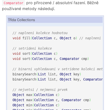
pro přirozené / absolutní řazení. Běžně
Comparator
používané metody následují.
Třída Collections
// naplneni kolekce hodnotou
void
 fill
(
Collection
 c, 
Object
 o
)
// naplneni kol
// setrideni kolekce
void
 sort
(
Collection
 c
)
void
 sort
(
Collection
 c, 
Comparator
 cmp
)
// binarni vyhledavani v setridene kolekci metodo
binarySearch
(
List
 list, 
Object
 key
)
binarySearch
(
List
 list, 
Object
 key, 
Comparator
 cm
// nejvetsi / nejmensi prvek
Object
 max
(
Collection
 c
)
Object
 max
(
Collection
 c, 
Comparator
 cmp
)
Object
 min
(
Collection
 c
)