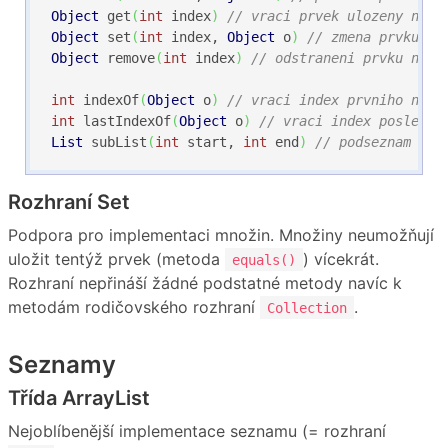
Object
 get
(
int
 index
)
// vraci prvek ulozeny na i
Object
 set
(
int
 index, 
Object
 o
)
// zmena prvku na
Object
 remove
(
int
 index
)
// odstraneni prvku na i
int
 indexOf
(
Object
 o
)
// vraci index prvniho nale
int
 lastIndexOf
(
Object
 o
)
// vraci index posledni
List
 subList
(
int
 start, 
int
 end
)
// podseznam od 
Rozhraní Set
Podpora pro implementaci množin. Množiny neumožňují
uložit tentýž prvek (metoda
) vícekrát.
equals()
Rozhraní nepřináší žádné podstatné metody navíc k
metodám rodičovského rozhraní
.
Collection
Seznamy
Třída ArrayList
Nejoblíbenější implementace seznamu (= rozhraní