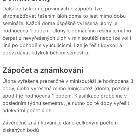
Další body kromě povinných k zápočtu lze
shromažďovat řešením úloh doma to jest mimo dobu
semináře. Každá doma úspěšně vyřešená úlohy je
hodnocena 1 bodem. Úlohy k domácímu řešení je nutno
čerpat z nevyřešených úloh v minisoutěži nebo lze volit
jiné po dohodě s vyučujícícmi. Lze je řešit kdykoli a
odevzdávat kdykoli během semestru.
Zápočet a známkování
Úloha vyřešená prezenčně v minisoutěži je hodnocena 3
body, úloha vyřešená mimo minisoutěž (doma, pozdeji
apod.) je hodnocena 1 bodem. Klasifikace proběhne v
posledním týdnu semestru, je nutno do té doby vyřešit
adekvátní počet úloh.
Závěrečné známkování je dáno celkovým počtem
získaných bodů