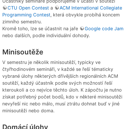
Účastníky semináře podporujeme v účasti v soutěži
CTU Open Contest
a
ACM International Collegiate
Programming Contest
, která obvykle probíhá koncem
zimního semestru.
Kromě toho, lze se účastnit na jaře
Google code Jam
nebo dalších, podle individuální dohody.
Minisoutěže
V semestru je několik minisoutěží, typicky ve
čtyřhodinovém semináři, v každé se řeší tématicky
vybrané úlohy některých dřívějších regionálních ACM
soutěží, každý účastník podle svých možností řeší
kteroukoli a co nejvíce těchto úloh. K zápočtu je nutno
získat potřebný počet bodů, kdo v některé minisoutěži
nevyřeší nic nebo málo, musí ztrátu dohnat buď v jiné
minisoutěži nebo doma.
Domácí úlohy