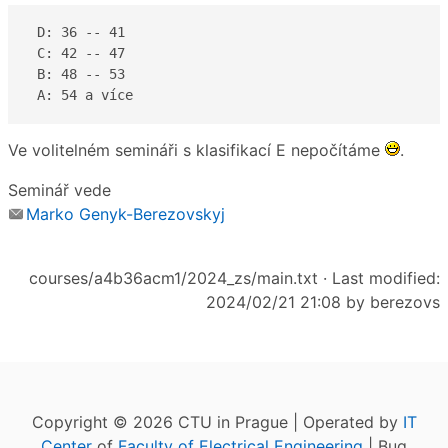
 D: 36 -- 41  

 C: 42 -- 47 

 B: 48 -- 53

 A: 54 a více  
Ve volitelném semináři s klasifikací E nepočítáme
.
Seminář vede
Marko Genyk-Berezovskyj
courses/a4b36acm1/2024_zs/main.txt
· Last modified:
2024/02/21 21:08 by
berezovs
Copyright © 2026 CTU in Prague | Operated by
IT
Center
of
Faculty of Electrical Engineering
| Bug