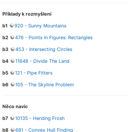
Příklady k rozmyšlení
b1
920 - Sunny Mountains
b2
476 - Points in Figures: Rectangles
b3
453 - Intersecting Circles
b4
11648 - Divide The Land
b5
121 - Pipe Fitters
b6
105 - The Skyline Problem
Něco navíc
b7
10135 - Herding Frosh
b8
681 - Convex Hull Finding