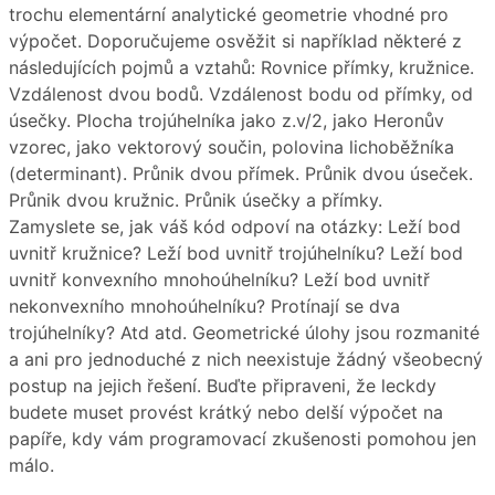
trochu elementární analytické geometrie vhodné pro
výpočet. Doporučujeme osvěžit si například některé z
následujících pojmů a vztahů: Rovnice přímky, kružnice.
Vzdálenost dvou bodů. Vzdálenost bodu od přímky, od
úsečky. Plocha trojúhelníka jako z.v/2, jako Heronův
vzorec, jako vektorový součin, polovina lichoběžníka
(determinant). Průnik dvou přímek. Průnik dvou úseček.
Průnik dvou kružnic. Průnik úsečky a přímky.
Zamyslete se, jak váš kód odpoví na otázky: Leží bod
uvnitř kružnice? Leží bod uvnitř trojúhelníku? Leží bod
uvnitř konvexního mnohoúhelníku? Leží bod uvnitř
nekonvexního mnohoúhelníku? Protínají se dva
trojúhelníky? Atd atd. Geometrické úlohy jsou rozmanité
a ani pro jednoduché z nich neexistuje žádný všeobecný
postup na jejich řešení. Buďte připraveni, že leckdy
budete muset provést krátký nebo delší výpočet na
papíře, kdy vám programovací zkušenosti pomohou jen
málo.