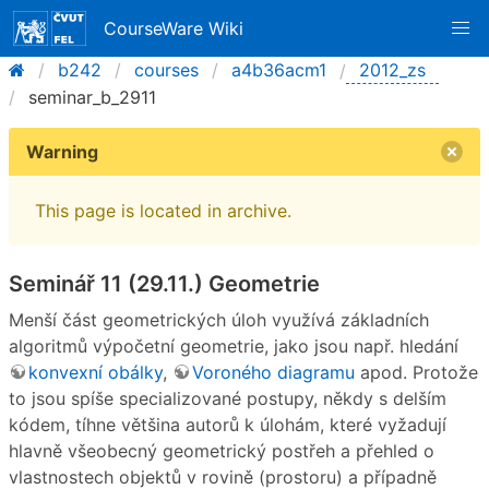
CourseWare Wiki
b242
courses
a4b36acm1
2012_zs
seminar_b_2911
Warning
This page is located in archive.
Seminář 11 (29.11.) Geometrie
Menší část geometrických úloh využívá základních
algoritmů výpočetní geometrie, jako jsou např. hledání
konvexní obálky
,
Voroného diagramu
apod. Protože
to jsou spíše specializované postupy, někdy s delším
kódem, tíhne většina autorů k úlohám, které vyžadují
hlavně všeobecný geometrický postřeh a přehled o
vlastnostech objektů v rovině (prostoru) a případně