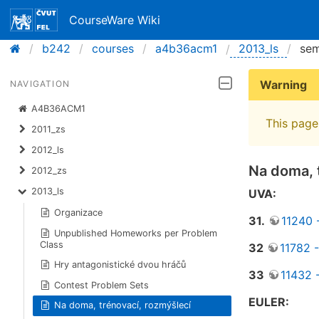
CourseWare Wiki
b242
courses
a4b36acm1
2013_ls
sem
Warning
NAVIGATION
A4B36ACM1
This page 
2011_zs
2012_ls
Na doma, 
2012_zs
2013_ls
UVA:
Organizace
31.
11240 
Unpublished Homeworks per Problem
Class
32
11782 
Hry antagonistické dvou hráčů
33
11432 
Contest Problem Sets
EULER:
Na doma, trénovací, rozmýšlecí