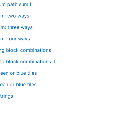
m path sum I
um: two ways
um: three ways
um: four ways
ng block combinations I
ng block combinations II
een or blue tiles
een or blue tiles
trings