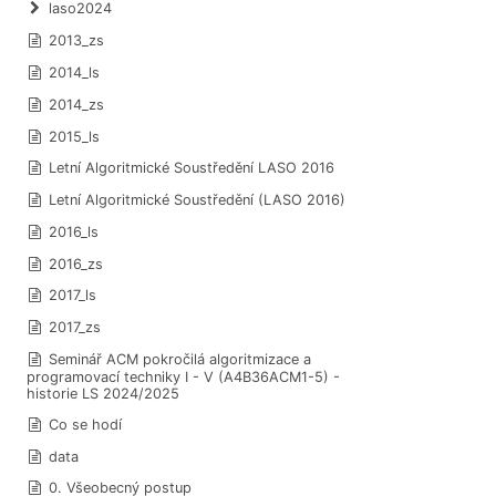
laso2024
2013_zs
2014_ls
2014_zs
2015_ls
Letní Algoritmické Soustředění LASO 2016
Letní Algoritmické Soustředění (LASO 2016)
2016_ls
2016_zs
2017_ls
2017_zs
Seminář ACM pokročilá algoritmizace a
programovací techniky I - V (A4B36ACM1-5) -
historie LS 2024/2025
Co se hodí
data
0. Všeobecný postup