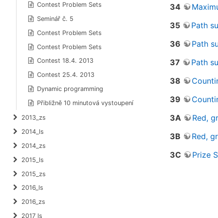
Contest Problem Sets
34
Maximu
Seminář č. 5
35
Path s
Contest Problem Sets
36
Path s
Contest Problem Sets
Contest 18.4. 2013
37
Path s
Contest 25.4. 2013
38
Counti
Dynamic programming
39
Counti
Přibližně 10 minutová vystoupení
3A
Red, gr
2013_zs
2014_ls
3B
Red, gr
2014_zs
3C
Prize S
2015_ls
2015_zs
2016_ls
2016_zs
2017_ls