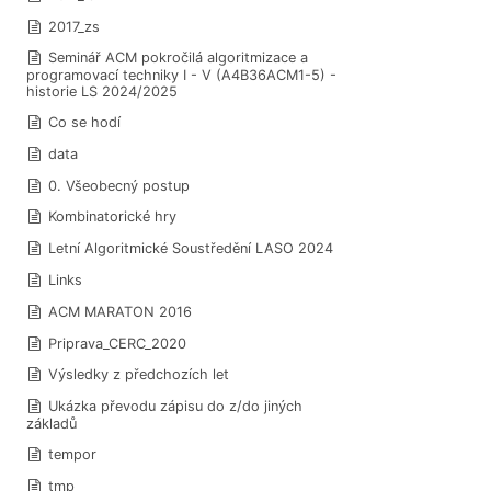
2017_zs
Seminář ACM pokročilá algoritmizace a
programovací techniky I - V (A4B36ACM1-5) -
historie LS 2024/2025
Co se hodí
data
0. Všeobecný postup
Kombinatorické hry
Letní Algoritmické Soustředění LASO 2024
Links
ACM MARATON 2016
Priprava_CERC_2020
Výsledky z předchozích let
Ukázka převodu zápisu do z/do jiných
základů
tempor
tmp