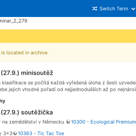
Switch Term
minar_2_279
is located in archive.
(27.9.) minisoutěž
 klasifikace se počítá každá vyřešená úloha z šesti uzvede
sebe jejich vhodné pořadí od nejjednodušších až po nejnáročn
ohy
(27.9.) soutěžička
y na zemědělství v Německu
10300 - Ecological Premium
y 3×3
10363 - Tic Tac Toe