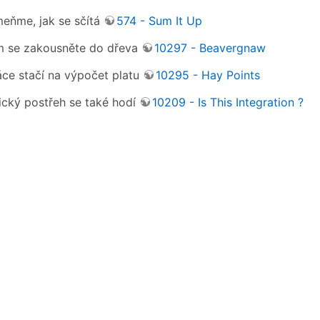
ňme, jak se sčítá
574 - Sum It Up
 se zakousněte do dřeva
10297 - Beavergnaw
ce stačí na výpočet platu
10295 - Hay Points
cký postřeh se také hodí
10209 - Is This Integration ?