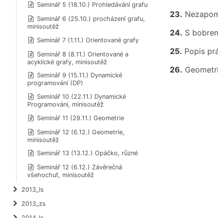
Seminář 5 (18.10.) Prohledávání grafu
23.
Nezapome
Seminář 6 (25.10.) procházení grafu,
minisoutěž
24.
S bobrem
Seminář 7 (1.11.) Orientované grafy
25.
Popis prá
Seminář 8 (8.11.) Orientované a
acyklické grafy, minisoutěž
26.
Geometri
Seminář 9 (15.11.) Dynamické
programování (DP)
Seminář 10 (22.11.) Dynamické
Programování, minisoutěž
Seminář 11 (29.11.) Geometrie
Seminář 12 (6.12.) Geometrie,
minisoutěž
Seminář 13 (13.12.) Opáčko, různé
Seminář 12 (6.12.) Závěrečná
všehochuť, minisoutěž
2013_ls
2013_zs
2014_ls