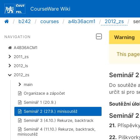
CourseWare Wiki
b242
courses
a4b36acm1
2012_zs
se
Warning
NAVIGATION
A4B36ACM1
This page 
2011_zs
2012_ls
Seminář 2 
2012_zs
Do soutěže a
main
určit si pro 
Organizace a zápočet
Seminář 1 (20.9.)
Soutěžní úl
Seminář 2 (27.9.) minisoutěž
Seminář 2 
Seminář 3 (4.10.) Rekurze, backtrack
21.
Příspěvk
Seminář 4 (11.10.) Rekurze, backtrack,
minisoutěž
22.
Piškvork