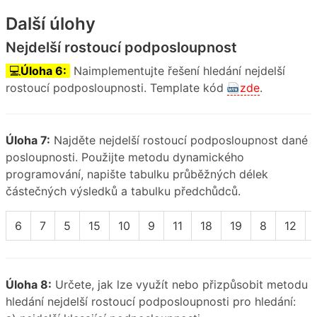
Další úlohy
Nejdelší rostoucí podposloupnost
💻
Úloha 6:
Naimplementujte řešení hledání nejdelší
rostoucí podposloupnosti. Template kód
zde
.
Úloha 7:
Najděte nejdelší rostoucí podposloupnost dané
posloupnosti. Použijte metodu dynamického
programování, napište tabulku průběžných délek
částečných výsledků a tabulku předchůdců.
6
7
5
15
10
9
11
18
19
8
12
Úloha 8:
Určete, jak lze využít nebo přizpůsobit metodu
hledání nejdelší rostoucí podposloupnosti pro hledání: