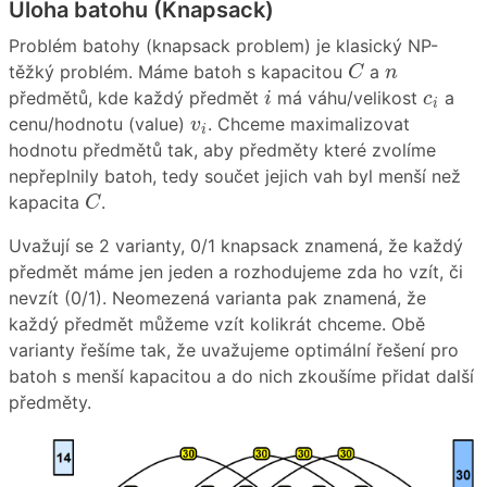
Úloha batohu (Knapsack)
Problém batohy (knapsack problem) je klasický NP-
C
n
těžký problém. Máme batoh s kapacitou
a
C
n
i
c
i
předmětů, kde každý předmět
má váhu/velikost
a
i
c
i
v
i
cenu/hodnotu (value)
. Chceme maximalizovat
v
i
hodnotu předmětů tak, aby předměty které zvolíme
nepřeplnily batoh, tedy součet jejich vah byl menší než
C
kapacita
.
C
Uvažují se 2 varianty, 0/1 knapsack znamená, že každý
předmět máme jen jeden a rozhodujeme zda ho vzít, či
nevzít (0/1). Neomezená varianta pak znamená, že
každý předmět můžeme vzít kolikrát chceme. Obě
varianty řešíme tak, že uvažujeme optimální řešení pro
batoh s menší kapacitou a do nich zkoušíme přidat další
předměty.