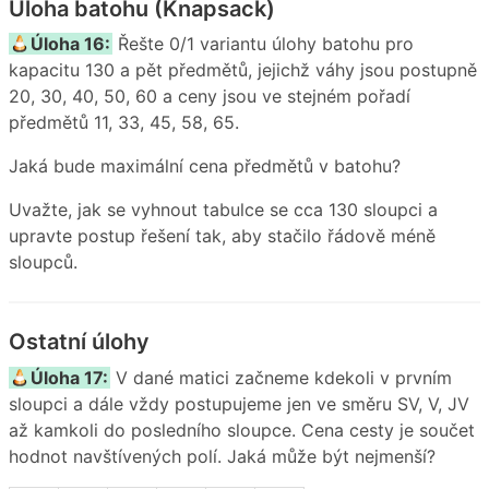
Úloha batohu (Knapsack)
Úloha 16:
Řešte 0/1 variantu úlohy batohu pro
kapacitu 130 a pět předmětů, jejichž váhy jsou postupně
20, 30, 40, 50, 60 a ceny jsou ve stejném pořadí
předmětů 11, 33, 45, 58, 65.
Jaká bude maximální cena předmětů v batohu?
Uvažte, jak se vyhnout tabulce se cca 130 sloupci a
upravte postup řešení tak, aby stačilo řádově méně
sloupců.
Ostatní úlohy
Úloha 17:
V dané matici začneme kdekoli v prvním
sloupci a dále vždy postupujeme jen ve směru SV, V, JV
až kamkoli do posledního sloupce. Cena cesty je součet
hodnot navštívených polí. Jaká může být nejmenší?