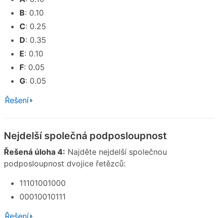
B
: 0.10
C
: 0.25
D
: 0.35
E
: 0.10
F
: 0.05
G
: 0.05
Řešení
Nejdelší společná podposloupnost
Řešená úloha 4:
Najděte nejdelší společnou
podposloupnost dvojice řetězců:
11101001000
00010010111
Řešení