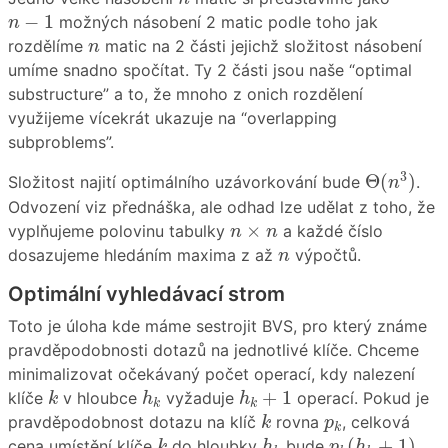
n
−
1
−
1
možných násobení 2 matic podle toho jak
n
n
rozdělíme
matic na 2 části jejichž složitost násobení
n
umíme snadno spočítat. Ty 2 části jsou naše “optimal
substructure” a to, že mnoho z onich rozdělení
využijeme vícekrát ukazuje na “overlapping
subproblems”.
Θ
(
n
3
)
3
Θ
(
)
Složitost najití optimálního uzávorkování bude
.
n
Odvození viz přednáška, ale odhad lze udělat z toho, že
n
×
n
×
vyplňujeme polovinu tabulky
a každé číslo
n
n
n
dosazujeme hledáním maxima z až
výpočtů.
n
Optimální vyhledávací strom
Toto je úloha kde máme sestrojit BVS, pro který známe
pravděpodobnosti dotazů na jednotlivé klíče. Chceme
minimalizovat očekávaný počet operací, kdy nalezení
k
h
k
h
k
+
1
+
1
klíče
v hloubce
vyžaduje
operací. Pokud je
k
h
h
k
k
k
p
k
pravděpodobnost dotazu na klíč
rovna
, celková
k
p
k
p
k
(
h
k
+
1
)
k
h
k
(
+
1
)
cena umístění klíče
do hloubky
bude
.
k
h
p
h