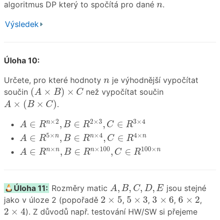
n
algoritmus DP který to spočítá pro dané
.
n
Výsledek
Úloha 10:
n
Určete, pro které hodnoty
je výhodnější vypočítat
n
(
A
×
B
)
×
C
(
×
)
×
součin
než vypočítat součin
A
B
C
A
×
(
B
×
C
)
×
(
×
)
.
A
B
C
A
∈
R
n
×
2
,
B
∈
R
2
×
3
,
C
∈
R
3
×
4
×
2
2
×
3
3
×
4
∈
,
∈
,
∈
n
A
R
B
R
C
R
A
∈
R
5
×
n
,
B
∈
R
n
×
4
,
C
∈
R
4
×
n
5
×
×
4
4
×
∈
,
∈
,
∈
n
n
n
A
R
B
R
C
R
A
∈
R
n
×
n
,
B
∈
R
n
×
100
,
C
∈
R
100
×
n
×
×
100
100
×
∈
,
∈
,
∈
n
n
n
n
A
R
B
R
C
R
A
,
B
,
C
,
D
,
E
,
,
,
,
Úloha 11:
Rozměry matic
jsou stejné
A
B
C
D
E
2
×
5
5
×
3
3
×
6
6
×
2
2
×
5
5
×
3
3
×
6
6
×
2
jako v úloze 2 (popořadě
,
,
,
,
2
×
4
2
×
4
). Z důvodů např. testování HW/SW si přejeme