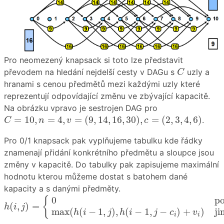
Pro neomezený knapsack si toto lze představit
C
převodem na hledání nejdelší cesty v DAGu s
uzly a
C
hranami s cenou předmětů mezi každými uzly které
reprezentují odpovídající změnu ve zbývající kapacitě.
Na obrázku vpravo je sestrojen DAG pro
C
=
10
,
n
=
4
,
v
=
(
9
,
14
,
16
,
30
)
,
c
=
(
2
,
3
,
4
,
6
)
=
10
,
=
4
,
=
(
9
,
14
,
16
,
30
)
,
=
(
2
,
3
,
4
,
6
)
.
C
n
v
c
Pro 0/1 knapsack pak vyplňujeme tabulku kde řádky
znamenají přidání konkrétního předmětu a sloupce jsou
změny v kapacitě. Do tabulky pak zapisujeme maximální
hodnotu kterou můžeme dostat s batohem dané
kapacity a s danými předměty.
h
(
i
,
j
)
=
{
0
p
o
k
u
d
i
=
0
∨
j
=
0
max
(
h
(
i
−
1
,
j
)
,
h
(
i
−
1
,
j
−
c
i
)
+
0
p
{
(
,
)
=
h
i
j
max
(
(
−
1
,
)
,
(
−
1
,
−
)
+
)
j
i
h
i
j
h
i
j
c
v
i
i