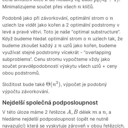
k
k
k
n
Minimalizujeme součet přes všech
klíčů.
n
n
Podobně jako při závorkování, optimální strom o
n
uzlech lze vidět jako kořen a 2 optimální podstromy v
levé a pravé větvi. Toto je naše “optimal substructure”.
n
Když budeme hledat optimální strom o
uzlech tak, že
n
n
budeme zkoušet každý z
uzlů jako kořen, budeme
n
využívat stejné podstromy vícekrát - “overlapping
subproblems”. Cenu stromu vypočteme vždy jako
součet pravděpodobností výskytu všech uzlů + ceny
obou podstromů.
Θ
(
n
3
)
3
Θ
(
)
Složitost bude také
, výpočet je podobný
n
výpočtu závorkování.
Nejdelší společná podposloupnost
A
,
B
m
n
,
V této úloze máme 2 řetězce
délek
a
, a
A
B
m
n
hledáme nejdelší podposloupnost (opět ne nutně
navazující) která se vyskytuje zároveň v obou řetězcích.