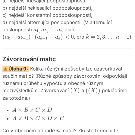
a) nejdelší klesající podposloupnosti,
b) nejdelší neklesající podposloupnosti,
c) nejdelší konstantní podposloupnosti,
d) nejdelší alternující posloupnosti. (V alternující
a
1
,
a
2
,
…
a
n
,
,
…
posloupnosti
platí
a
a
a
1
2
n
(
a
k
−
a
k
−
1
)
⋅
(
a
k
+
1
−
a
k
)
<
0
k
=
2
,
3
,
…
n
−
1
(
−
)
⋅
(
−
)
<
0
=
2
,
3
,
…
−
1
, pro
)
a
a
a
a
k
n
−
1
+
1
k
k
k
k
Závorkování matic
Úloha 9:
Kolika různými způsoby lze uzávorkovat
součin matic? (Různé způsoby závorkování odpovídají
různému průběhu výpočtu a obecně různým
(
X
)
(
(
X
)
)
(
)
(
(
)
)
mezivýsledkům. Závorkování
a
pokládáme
X
X
za totožné.)
A
×
B
×
C
×
D
×
×
×
A
B
C
D
A
×
B
×
C
×
D
×
E
×
×
×
×
A
B
C
D
E
n
Co v obecném případě
matic? Zkuste formulujte
n