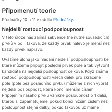
Připomenutí teorie
Přednášky 10 a 11 v oddíle
Přednášky
.
Nejdelší rostoucí podposloupnost
V této úloze nás zajímá sekvence (ne nutně sousedících)
prvků v poli, taková, že každý prvek nalevo je menší než
každý prvek napravo.
Uvážíme úlohu jako hledání nejdelší podposloupnosti ke
které můžeme připojit poslední prvek pole a tak vytvořit
kandidáta na nejdelší posloupnost celkově. Když známe
rostoucí podposloupnosti všech délek pro zkrácené
pole (pole bez posledního prvku) můžeme z nich vybrat
nejdelší posloupnost, která končí menším číslem.
Připojením našeho prvku vznikne posloupnost o 1 delší,
kterou si zapamatujeme, pokud končí nižším číslem než
posloupnost stejné délky, pokud takovou už máme