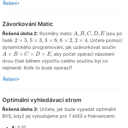
Řešení
Závorkování Matic
A
,
B
,
C
,
D
,
E
,
,
,
,
Řešená úloha 2:
Rozměry matic
jsou po
A
B
C
D
E
2
×
4
2
×
5
5
×
3
3
×
6
6
×
2
2
×
5
5
×
3
3
×
6
6
×
2
2
×
4
řadě:
,
,
,
,
. Určete pomocí
dynamického programování, jak uzávorkovat součin
A
×
B
×
C
×
D
×
E
×
×
×
×
, aby počet operací násobení
A
B
C
D
E
dvou čísel během výpočtu celého součinu byl co
nejmenší. Kolik to bude operací?
Řešení
Optimální vyhledávací strom
Řešená úloha 3:
Určete, jak bude vypadat optimální
BVS, když jej vybudujeme pro 7 klíčů s frekvencemi:
A
: 0.10