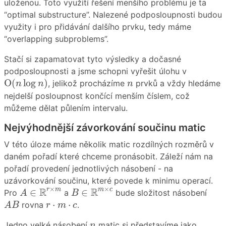
uloženou. Toto využití řešení menšího problému je ta
“optimal substructure”. Nalezené podposloupnosti budou
využity i pro přidávání dalšího prvku, tedy máme
“overlapping subproblems”.
Stačí si zapamatovat tyto výsledky a dočasné
podposloupnosti a jsme schopni vyřešit úlohu v
O
(
n
log
n
)
n
O
(
log
)
, jelikož procházíme
prvků a vždy hledáme
n
n
n
nejdelší posloupnost končící menším číslem, což
můžeme dělat půlením intervalu.
Nejvýhodnější závorkování součinu matic
V této úloze máme několik matic rozdílných rozměrů v
daném pořadí které chceme pronásobit. Záleží nám na
pořadí provedení jednotlivých násobení - na
uzávorkování součinu, které povede k minimu operací.
A
∈
R
r
×
m
B
∈
R
m
×
c
×
×
R
R
r
m
m
c
∈
∈
Pro
a
bude složitost násobení
A
B
A
B
r
⋅
m
⋅
c
⋅
⋅
rovna
.
A
B
r
m
c
n
Jedno velké násobení
matic si představíme jako
n