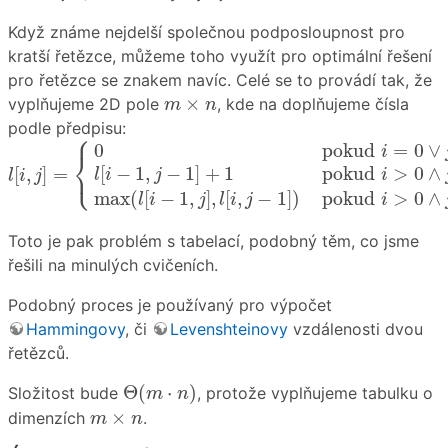
Když známe nejdelší společnou podposloupnost pro
kratší řetězce, můžeme toho využít pro optimální řešení
pro řetězce se znakem navíc. Celé se to provádí tak, že
m
×
n
×
vyplňujeme 2D pole
, kde na doplňujeme čísla
m
n
podle předpisu:
⎧
l
[
i
,
j
]
=
{
0
p
o
k
u
d
i
=
0
∨
j
=
0
l
[
i
−
1
,
j
−
1
]
+
1
p
o
k
u
d
i
>
0
∧
j
>
0
0
p
o
k
u
d
=
0
∨
i
⎨
⎩
[
−
1
,
−
1
]
+
1
p
o
k
u
d
>
0
∧
[
,
]
=
l
i
j
i
l
i
j
max
(
[
−
1
,
]
,
[
,
−
1
]
)
p
o
k
u
d
>
0
∧
l
i
j
l
i
j
i
Toto je pak problém s tabelací, podobný těm, co jsme
řešili na minulých cvičeních.
Podobný proces je používaný pro výpočet
Hammingovy
, či
Levenshteinovy
vzdálenosti dvou
řetězců.
Θ
(
m
⋅
n
)
Θ
(
⋅
)
Složitost bude
, protože vyplňujeme tabulku o
m
n
m
×
n
×
dimenzích
.
m
n