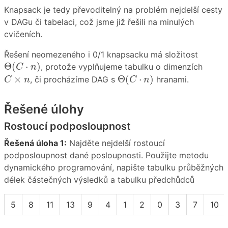
Knapsack je tedy převoditelný na problém nejdelší cesty
v DAGu či tabelaci, což jsme již řešili na minulých
cvičeních.
Řešení neomezeného i 0/1 knapsacku má složitost
Θ
(
C
⋅
n
)
Θ
(
⋅
)
, protože vyplňujeme tabulku o dimenzích
C
n
Θ
(
C
⋅
n
)
C
×
n
×
Θ
(
⋅
)
, či procházíme DAG s
hranami.
C
n
C
n
Řešené úlohy
Rostoucí podposloupnost
Řešená úloha 1:
Najděte nejdelší rostoucí
podposloupnost dané posloupnosti. Použijte metodu
dynamického programování, napište tabulku průběžných
délek částečných výsledků a tabulku předchůdců
5
8
11
13
9
4
1
2
0
3
7
10