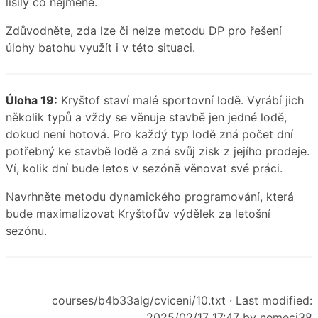
lišily co nejméně.
Zdůvodněte, zda lze či nelze metodu DP pro řešení
úlohy batohu využít i v této situaci.
Úloha 19:
Kryštof staví malé sportovní lodě. Vyrábí jich
několik typů a vždy se věnuje stavbě jen jedné lodě,
dokud není hotová. Pro každý typ lodě zná počet dní
potřebný ke stavbě lodě a zná svůj zisk z jejího prodeje.
Ví, kolik dní bude letos v sezóně věnovat své práci.
Navrhněte metodu dynamického programování, která
bude maximalizovat Kryštofův výdělek za letošní
sezónu.
courses/b4b33alg/cviceni/10.txt
· Last modified:
2025/02/17 17:47 by
nemecj38