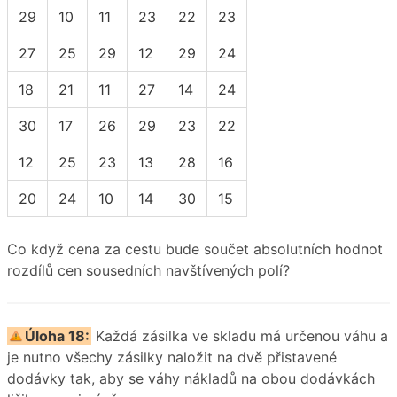
29
10
11
23
22
23
27
25
29
12
29
24
18
21
11
27
14
24
30
17
26
29
23
22
12
25
23
13
28
16
20
24
10
14
30
15
Co když cena za cestu bude součet absolutních hodnot
rozdílů cen sousedních navštívených polí?
Úloha 18:
Každá zásilka ve skladu má určenou váhu a
je nutno všechy zásilky naložit na dvě přistavené
dodávky tak, aby se váhy nákladů na obou dodávkách