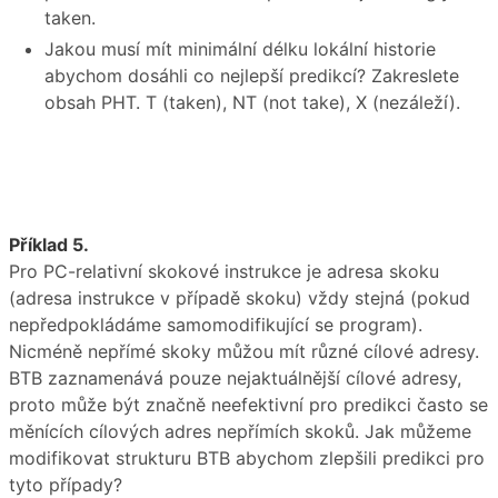
taken.
Jakou musí mít minimální délku lokální historie
abychom dosáhli co nejlepší predikcí? Zakreslete
obsah PHT. T (taken), NT (not take), X (nezáleží).
Příklad 5.
Pro PC-relativní skokové instrukce je adresa skoku
(adresa instrukce v případě skoku) vždy stejná (pokud
nepředpokládáme samomodifikující se program).
Nicméně nepřímé skoky můžou mít různé cílové adresy.
BTB zaznamenává pouze nejaktuálnější cílové adresy,
proto může být značně neefektivní pro predikci často se
měnících cílových adres nepřímích skoků. Jak můžeme
modifikovat strukturu BTB abychom zlepšili predikci pro
tyto případy?