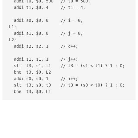
  addi t0, $0, 500   // t0 = 500;

  addi t1, $0, 4     // t1 = 4;

  addi s0, $0, 0     // i = 0;

L1:

  addi s1, $0, 0     // j = 0;

L2:

  addi s2, s2, 1     // c++;

  addi s1, s1, 1     // j++;

  slt  t3, s1, t1    // t3 = (s1 < t1) ? 1 : 0;

  bne  t3, $0, L2

  addi s0, s0, 1     // i++;

  slt  t3, s0, t0    // t3 = (s0 < t0) ? 1 : 0;

  bne  t3, $0, L1