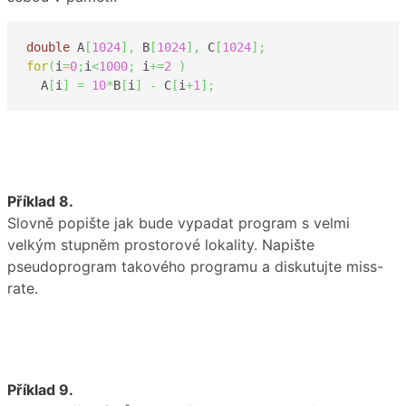
double
 A
[
1024
]
,
 B
[
1024
]
,
 C
[
1024
]
;
for
(
i
=
0
;
i
<
1000
;
 i
+=
2
)
  A
[
i
]
=
10
*
B
[
i
]
-
 C
[
i
+
1
]
;
Příklad 8.
Slovně popište jak bude vypadat program s velmi
velkým stupněm prostorové lokality. Napište
pseudoprogram takového programu a diskutujte miss-
rate.
Příklad 9.