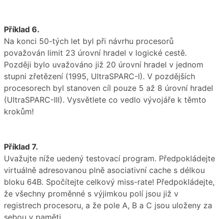
Příklad 6.
Na konci 50-tých let byl při návrhu procesorů
považován limit 23 úrovní hradel v logické cestě.
Později bylo uvažováno již 20 úrovní hradel v jednom
stupni zřetězení (1995, UltraSPARC-I). V pozdějších
procesorech byl stanoven cíl pouze 5 až 8 úrovní hradel
(UltraSPARC-III). Vysvětlete co vedlo vývojáře k těmto
krokům!
Příklad 7.
Uvažujte níže uedený testovací program. Předpokládejte
virtuálně adresovanou plně asociativní cache s délkou
bloku 64B. Spočítejte celkový miss-rate! Předpokládejte,
že všechny proměnné s výjimkou polí jsou již v
registrech procesoru, a že pole A, B a C jsou uloženy za
sebou v paměti.