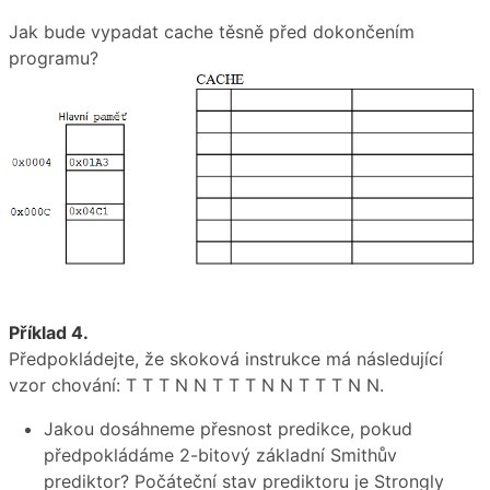
Jak bude vypadat cache těsně před dokončením
programu?
Příklad 4.
Předpokládejte, že skoková instrukce má následující
vzor chování: T T T N N T T T N N T T T N N.
Jakou dosáhneme přesnost predikce, pokud
předpokládáme 2-bitový základní Smithův
prediktor? Počáteční stav prediktoru je Strongly