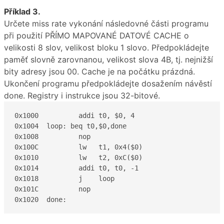
Příklad 3.
Určete miss rate vykonání následovné části programu
při použití PŘÍMO MAPOVANÉ DATOVÉ CACHE o
velikosti 8 slov, velikost bloku 1 slovo. Předpokládejte
paměť slovně zarovnanou, velikost slova 4B, tj. nejnižší
bity adresy jsou 00. Cache je na počátku prázdná.
Ukončení programu předpokládejte dosažením návěstí
done. Registry i instrukce jsou 32-bitové.
0x1000		addi t0, $0, 4

0x1004	loop: beq t0,$0,done

0x1008		nop

0x100C 		lw   t1, 0x4($0)

0x1010		lw   t2, 0xC($0)

0x1014		addi t0, t0, -1

0x1018		j    loop

0x101C		nop
