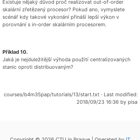
Existuje nějaký důvod proč realizovat out-of-order
skalární zřetězený procesor? Pokud ano, vymyslete
scénář kdy takové vykonání přináší lepší výkon v
porovnání s in-order skalárním procesorem.
Příklad 10.
Jaká je nejduležitější výhoda použití centralizovaných
stanic oproti distribuovaným?
courses/b4m35pap/tutorials/13/start.txt
· Last modified:
2018/09/23 16:36 by
pisa
Copyright © 2026 CTU in Prague | Operated by
IT