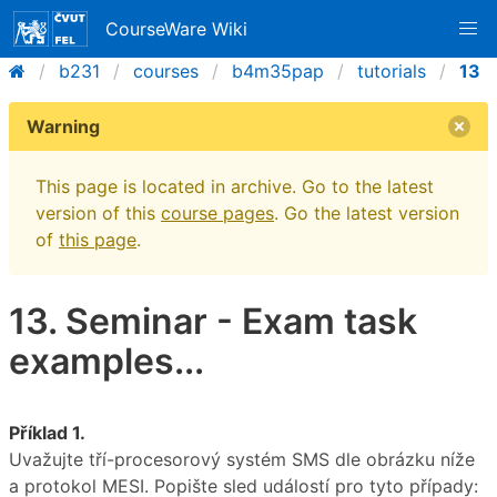
CourseWare Wiki
b231
courses
b4m35pap
tutorials
13
Warning
This page is located in archive. Go to the latest
version of this
course pages
. Go the latest version
of
this page
.
13. Seminar - Exam task
examples...
Příklad 1.
Uvažujte tří-procesorový systém SMS dle obrázku níže
a protokol MESI. Popište sled událostí pro tyto případy: