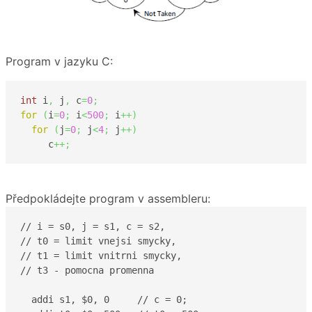
Program v jazyku C:
int
 i
,
 j
,
 c
=
0
;
for
(
i
=
0
;
 i
<
500
;
 i
++
)
for
(
j
=
0
;
 j
<
4
;
 j
++
)
     c
++;
Předpokládejte program v assembleru:
// i = s0, j = s1, c = s2, 

// t0 = limit vnejsi smycky, 

// t1 = limit vnitrni smycky, 

// t3 - pomocna promenna

  addi s1, $0, 0     // c = 0;
