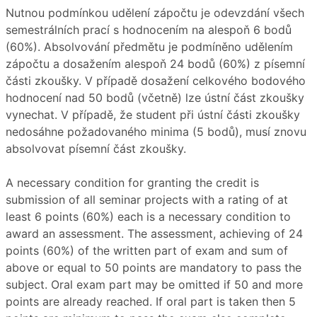
Nutnou podmínkou udělení zápočtu je odevzdání všech
semestrálních prací s hodnocením na alespoň 6 bodů
(60%). Absolvování předmětu je podmíněno udělením
zápočtu a dosažením alespoň 24 bodů (60%) z písemní
části zkoušky. V případě dosažení celkového bodového
hodnocení nad 50 bodů (včetně) lze ústní část zkoušky
vynechat. V případě, že student při ústní části zkoušky
nedosáhne požadovaného minima (5 bodů), musí znovu
absolvovat písemní část zkoušky.
A necessary condition for granting the credit is
submission of all seminar projects with a rating of at
least 6 points (60%) each is a necessary condition to
award an assessment. The assessment, achieving of 24
points (60%) of the written part of exam and sum of
above or equal to 50 points are mandatory to pass the
subject. Oral exam part may be omitted if 50 and more
points are already reached. If oral part is taken then 5