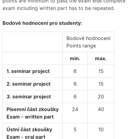
points are minimum to pass the exam else complete
exam including written part has to be repeated.
Bodové hodnocení pro studenty:
Bodové hodnocení
Points range
min.
max.
1. seminar project
6
15
2. seminar project
6
15
3. seminar project
6
20
Písemní část zkoušky
24
40
Exam - written part
Ústní část zkoušky
5
10
Exam - oral part