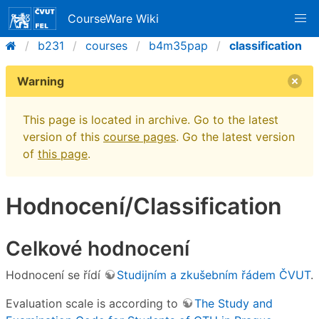
CourseWare Wiki
b231
courses
b4m35pap
classification
Warning
This page is located in archive. Go to the latest
version of this
course pages
. Go the latest version
of
this page
.
Hodnocení/Classification
Celkové hodnocení
Hodnocení se řídí
Studijním a zkušebním řádem ČVUT
.
Evaluation scale is according to
The Study and