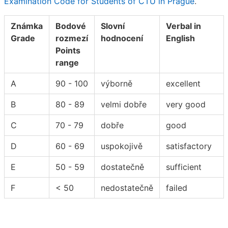
Examination Code for Students of CTU in Prague
.
Známka
Bodové
Slovní
Verbal in
Grade
rozmezí
hodnocení
English
Points
range
A
90 - 100
výborně
excellent
B
80 - 89
velmi dobře
very good
C
70 - 79
dobře
good
D
60 - 69
uspokojivě
satisfactory
E
50 - 59
dostatečně
sufficient
F
< 50
nedostatečně
failed