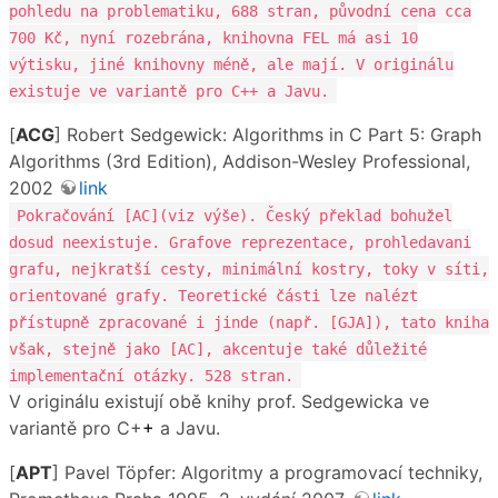
pohledu na problematiku, 688 stran, původní cena cca
700 Kč, nyní rozebrána, knihovna FEL má asi 10
výtisku, jiné knihovny méně, ale mají. V originálu
existuje ve variantě pro C++ a Javu.
[
ACG
] Robert Sedgewick: Algorithms in C Part 5: Graph
Algorithms (3rd Edition), Addison-Wesley Professional,
2002
link
Pokračování [AC](viz výše). Český překlad bohužel
dosud neexistuje. Grafove reprezentace, prohledavani
grafu, nejkratší cesty, minimální kostry, toky v síti,
orientované grafy. Teoretické části lze nalézt
přístupně zpracované i jinde (např. [GJA]), tato kniha
však, stejně jako [AC], akcentuje také důležité
implementační otázky. 528 stran.
V originálu existují obě knihy prof. Sedgewicka ve
variantě pro C+
+
a Javu.
[
APT
] Pavel Töpfer: Algoritmy a programovací techniky,