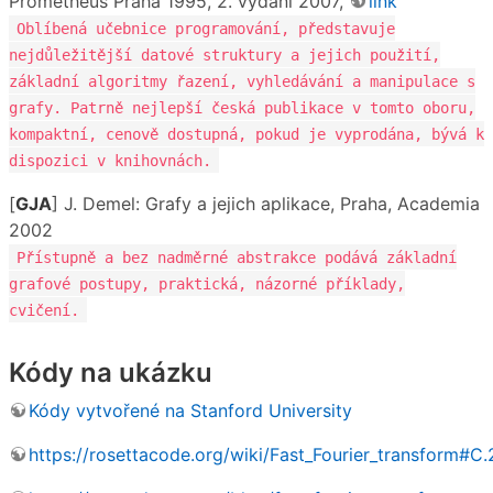
Prometheus Praha 1995, 2. vydání 2007,
link
Oblíbená učebnice programování, představuje
nejdůležitější datové struktury a jejich použití,
základní algoritmy řazení, vyhledávání a manipulace s
grafy. Patrně nejlepší česká publikace v tomto oboru,
kompaktní, cenově dostupná, pokud je vyprodána, bývá k
dispozici v knihovnách.
[
GJA
] J. Demel: Grafy a jejich aplikace, Praha, Academia
2002
Přístupně a bez nadměrné abstrakce podává základní
grafové postupy, praktická, názorné příklady,
cvičení.
Kódy na ukázku
Kódy vytvořené na Stanford University
https://rosettacode.org/wiki/Fast_Fourier_transform#C.