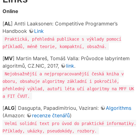
Online
[
AL
] Antti Laaksonen: Competitive Programmer’s
Handbook
Link
Praktická, přehledná publikace s výklady pomocí
příkladů, méně teorie, kompaktní, obsažná.
[
MV
] Martin Mareš, Tomáš Valla: Průvodce labyrintem
algoritmů, CZ.NIC, 2017,
link
.
Nejobsažnější a nejpropracovanější česká kniha v
oboru, obsahuje algoritmy základní i pokročilé,
přehledný výklad, autoři léta učí algoritmy na MFF UK
a FIT ČVUT.
[
ALG
] Dasgupta, Papadimitriou, Vazirani:
Algorithms
(Amazon:
recenze čtenářů
)
Velmi solidní text pro úvod do praktické informatiky.
Příklady, ukázky, pseudokódy, rozbory.