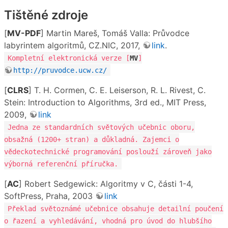
Tištěné zdroje
[
MV-PDF
] Martin Mareš, Tomáš Valla: Průvodce
labyrintem algoritmů, CZ.NIC, 2017,
link
.
Kompletní elektronická verze [
MV
]
http://pruvodce.ucw.cz/
[
CLRS
] T. H. Cormen, C. E. Leiserson, R. L. Rivest, C.
Stein: Introduction to Algorithms, 3rd ed., MIT Press,
2009,
link
Jedna ze standardních světových učebnic oboru,
obsažná (1200+ stran) a důkladná. Zajemci o
vědeckotechnické programování poslouží zároveň jako
výborná referenční příručka.
[
AC
] Robert Sedgewick: Algoritmy v C, části 1-4,
SoftPress, Praha, 2003
link
Překlad světoznámé učebnice obsahuje detailní poučení
o řazení a vyhledávání, vhodná pro úvod do hlubšího