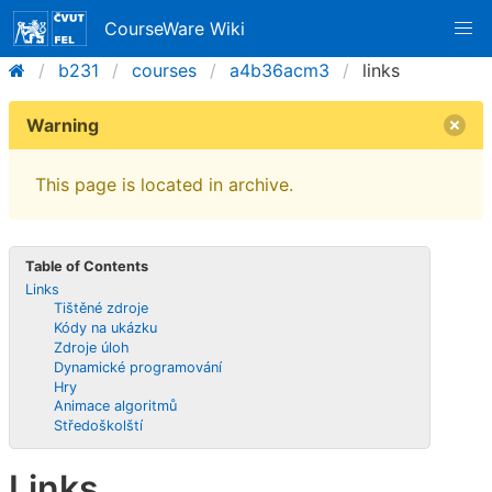
CourseWare Wiki
b231
courses
a4b36acm3
links
Warning
This page is located in archive.
Table of Contents
Links
Tištěné zdroje
Kódy na ukázku
Zdroje úloh
Dynamické programování
Hry
Animace algoritmů
Středoškolští
Links