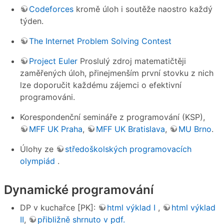
Codeforces
kromě úloh i soutěže naostro každý
týden.
The Internet Problem Solving Contest
Project Euler
Proslulý zdroj matematičtěji
zaměřených úloh, přinejmenším první stovku z nich
lze doporučit každému zájemci o efektivní
programováni.
Korespondenční semináře z programování (KSP),
MFF UK Praha
,
MFF UK Bratislava
,
MU Brno
.
Úlohy ze
středoškolských programovacích
olympiád
.
Dynamické programování
DP v kuchařce [PK]:
html výklad I
,
html výklad
II
,
přibližně shrnuto v pdf.