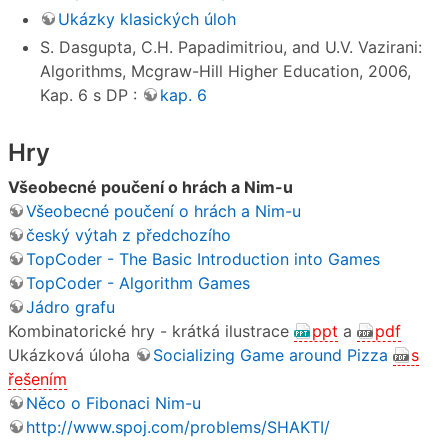
Ukázky klasických úloh
S. Dasgupta, C.H. Papadimitriou, and U.V. Vazirani:
Algorithms, Mcgraw-Hill Higher Education, 2006,
Kap. 6 s DP :
kap. 6
Hry
Všeobecné poučení o hrách a Nim-u
Všeobecné poučení o hrách a Nim-u
český výtah z předchozího
TopCoder - The Basic Introduction into Games
TopCoder - Algorithm Games
Jádro grafu
Kombinatorické hry - krátká ilustrace
ppt
a
pdf
Ukázková úloha
Socializing Game around Pizza
s
řešením
Něco o Fibonaci Nim-u
http://www.spoj.com/problems/SHAKTI/