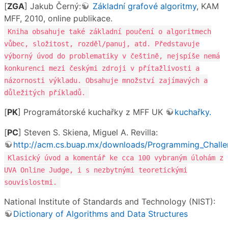
[
ZGA
] Jakub Černý:
Základní grafové algoritmy
, KAM
MFF, 2010, online publikace.
Kniha obsahuje také základní poučení o algoritmech
vůbec, složitost, rozděl/panuj, atd. Představuje
výborný úvod do problematiky v češtině, nejspíše nemá
konkurenci mezi českými zdroji v přítažlivosti a
názornosti výkladu. Obsahuje množství zajímavých a
důležitých příkladů.
[
PK
] Programátorské kuchařky z MFF UK
kuchařky.
[
PC
] Steven S. Skiena, Miguel A. Revilla:
http://acm.cs.buap.mx/downloads/Programming_Challe
Klasický úvod a komentář ke cca 100 vybraným úlohám z
UVA Online Judge, i s nezbytnými teoretickými
souvislostmi.
National Institute of Standards and Technology (NIST):
Dictionary of Algorithms and Data Structures