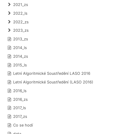
2021_zs
2022_ls
2022_zs
2023_zs
2013_zs
2014_ls
2014_zs
2015_ls
Letní Algoritmické Soustředění LASO 2016
Letní Algoritmické Soustředění (LASO 2016)
2016_ls
2016_zs
2017_ls
2017_zs
Co se hodí
data