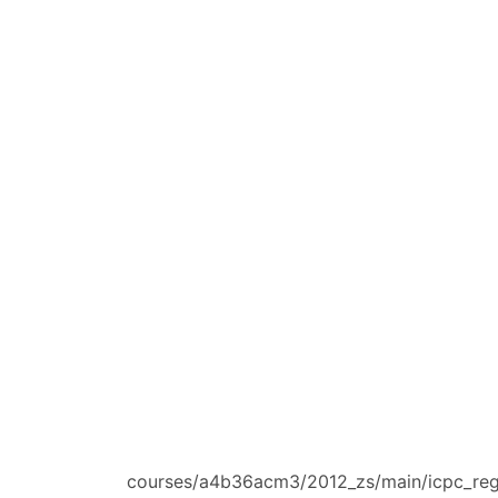
courses/a4b36acm3/2012_zs/main/icpc_regi