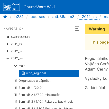
CourseWare Wiki
b231
courses
a4b36acm3
2012_zs
ma
Warning
NAVIGATION
A4B36ACM3
This page 
2011_zs
2012_ls
Regionálního
2012_zs
Vojtěch Cvrč
main
Adam Černý, 
icpc_regional
Výsledky kol
Organizace a zápočet
Zadání úloh
Seminář 1 (20.9.)
Seminář 2 (27.9.) minisoutěž
Seminář 3 (4.10.) Rekurze, backtrack
Seminář 4 (11.10.) Rekurze, backtrack,