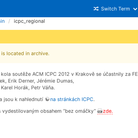
Switch Term
in
icpc_regional
is located in archive.
 kola soutěže ACM ICPC 2012 v Krakově se účastnily za F
ek, Erik Derner, Jérémie Dumas,
Karel Horák, Petr Váňa.
a jsou k nahlednutí
na stránkách ICPC
.
 s vydestilovaným obsahem “bez omáčky”
zde.