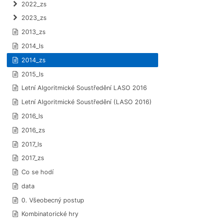
2022_zs
2023_zs
2013_zs
2014_ls
2014_zs
2015_ls
Letní Algoritmické Soustředění LASO 2016
Letní Algoritmické Soustředění (LASO 2016)
2016_ls
2016_zs
2017_ls
2017_zs
Co se hodí
data
0. Všeobecný postup
Kombinatorické hry