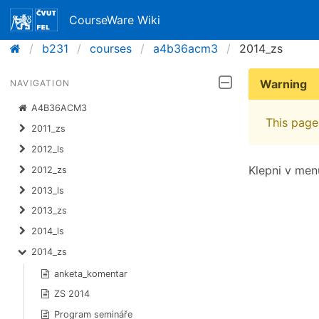
CourseWare Wiki
b231
courses
a4b36acm3
2014_zs
Warning
NAVIGATION
A4B36ACM3
This page 
2011_zs
2012_ls
Klepni v men
2012_zs
2013_ls
2013_zs
2014_ls
2014_zs
anketa_komentar
ZS 2014
Program semináře