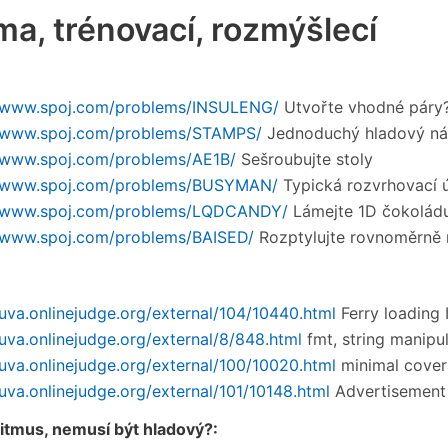
a, trénovací, rozmýšlecí
//www.spoj.com/problems/INSULENG/
Utvořte vhodné páry
//www.spoj.com/problems/STAMPS/
Jednoduchý hladový n
//www.spoj.com/problems/AE1B/
Sešroubujte stoly
//www.spoj.com/problems/BUSYMAN/
Typická rozvrhovací 
//www.spoj.com/problems/LQDCANDY/
Lámejte 1D čokolád
//www.spoj.com/problems/BAISED/
Rozptylujte rovnoměrně 
/uva.onlinejudge.org/external/104/10440.html
Ferry loading I
/uva.onlinejudge.org/external/8/848.html
fmt, string manipu
/uva.onlinejudge.org/external/100/10020.html
minimal cove
/uva.onlinejudge.org/external/101/10148.html
Advertisement 
itmus, nemusí být hladový?: