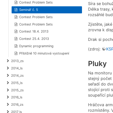
Contest Problem Sets
Síra se bohu
Délka trasy, 
Seminář č. 5
rozsáhlé bud
Contest Problem Sets
Zjistěte, ja
Contest Problem Sets
zrovna k disp
Contest 18.4. 2013
Contest 25.4. 2013
Drak si pocho
Dynamic programming
(zdroj:
KS
Přibližně 10 minutová vystoupení
2013_zs
Pluky
2014_ls
Na monitoru 
2014_zs
stejný počet
2015_ls
seřadí do dvo
stojící proti
2015_zs
soupeřící plu
2016_ls
Hráčova armád
2016_zs
rozmístěny. 
2017_ls