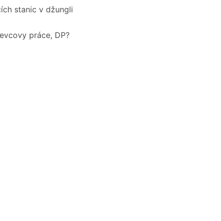
ch stanic v džungli
evcovy práce, DP?