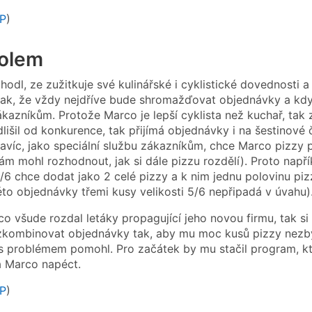
P
)
kolem
odl, ze zužitkuje své kulinářské i cyklistické dovednosti a
ak, že vždy nejdříve bude shromažďovat objednávky a když
ákazníkům. Protože Marco je lepší cyklista než kuchař, tak
lišil od konkurence, tak přijímá objednávky i na šestinové č
Navíc, jako speciální službu zákazníkům, chce Marco pizz
sám mohl rozhodnout, jak si dále pizzu rozdělí). Proto např
15/6 chce dodat jako 2 celé pizzy a k nim jednu polovinu pi
éto objednávky třemi kusy velikosti 5/6 nepřipadá v úvahu)
o všude rozdal letáky propagující jeho novou firmu, tak si
kombinovat objednávky tak, aby mu moc kusů pizzy nezbylo
s problémem pomohl. Pro začátek by mu stačil program, kt
á Marco napéct.
P
)