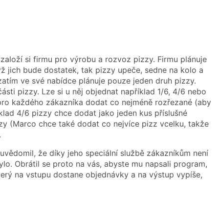
 založí si firmu pro výrobu a rozvoz pizzy. Firmu plánuje
 jich bude dostatek, tak pizzy upeče, sedne na kolo a
 zatím ve své nabídce plánuje pouze jeden druh pizzy.
ásti pizzy. Lze si u něj objednat například 1/6, 4/6 nebo
y pro každého zákazníka dodat co nejméně rozřezané (aby
íklad 4/6 pizzy chce dodat jako jeden kus příslušné
zzy (Marco chce také dodat co nejvíce pizz vcelku, takže
.
 uvědomil, že díky jeho speciální službě zákazníkům není
. Obrátil se proto na vás, abyste mu napsali program,
erý na vstupu dostane objednávky a na výstup vypíše,