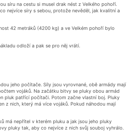
ou síru na cestu si musel drak nést z Velkého pohoří.
co nejvíce síry s sebou, protože nevěděl, jak kvalitní a
osnost 42 metráků (4200 kg) a ve Velkém pohoří bylo
ákladu odloží a pak se pro něj vrátí.
dou jeho počítače. Síly jsou vyrovnané, obě armády mají
počtem vojáků. Na začátku bitvy se pluky obou armád
 pluk patřící počítači. Potom začne vlastní boj. Pluky
 ten z nich, který má více vojáků. Pokud náhodou mají
ků má nepřítel v kterém pluku a jak jsou jeho pluky
vy pluky tak, aby co nejvíce z nich svůj souboj vyhrálo.