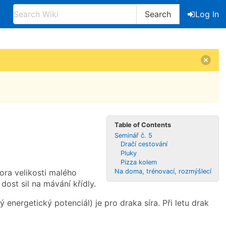
Search
Log In
Table of Contents
Seminář č. 5
Dračí cestování
Pluky
Pizza kolem
Na doma, trénovací, rozmýšlecí
vora velikosti malého
dost sil na mávání křídly.
energetický potenciál) je pro draka síra. Při letu drak