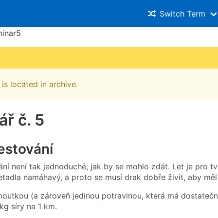
Switch Term
inar5
is located in archive.
ř č. 5
estování
ní není tak jednoduché, jak by se mohlo zdát. Let je pro t
tadla namáhavý, a proto se musí drak dobře živit, aby měl 
houtkou (a zároveň jedinou potravinou, která má dostatečný 
kg síry na 1 km.