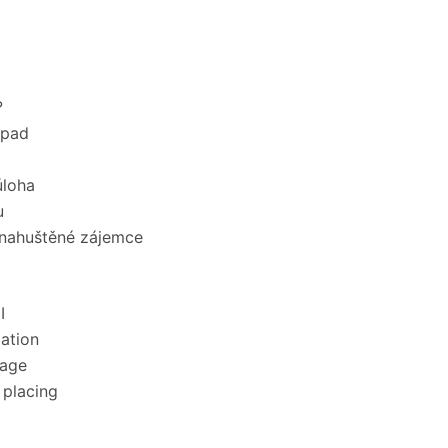
?
ápad
úloha
u
nahuštěné zájemce
I
lation
rage
placing