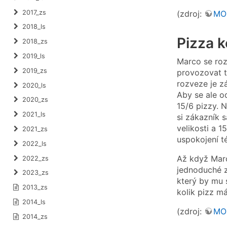
2017_zs
(zdroj:
MO
2018_ls
Pizza 
2018_zs
2019_ls
Marco se rozh
2019_zs
provozovat t
rozveze je z
2020_ls
Aby se ale od
2020_zs
15/6 pizzy. 
2021_ls
si zákazník 
velikosti a 
2021_zs
uspokojení t
2022_ls
Až když Marc
2022_zs
jednoduché z
2023_zs
který by mu 
2013_zs
kolik pizz m
2014_ls
(zdroj:
MO
2014_zs