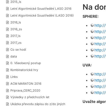
2015_ls
Na dom
Letní Algoritmické Soustředění LASO 2016
Letní Algoritmické Soustředění (LASO 2016)
SPHERE:
2016_ls
http:
2016_zs
http:
2017_ls
http:
2017_zs
http:
http:
Co se hodí
http:
data
0. Všeobecný postup
UVA:
Kombinatorické hry
http:/
Links
http:/
ACM MARATON 2016
http:/
Priprava_CERC_2020
http:/
Výsledky z předchozích let
Uvažte algor
Ukázka převodu zápisu do z/do jiných