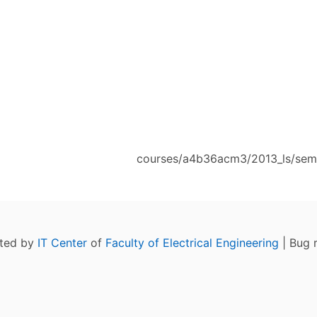
courses/a4b36acm3/2013_ls/semi
ated by
IT Center
of
Faculty of Electrical Engineering
| Bug 