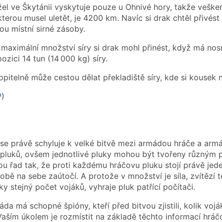
žel ve Škytánii vyskytuje pouze u Ohnivé hory, takže vešker
kterou musel uletět, je 4200 km. Navíc si drak chtěl přivést 
ou místní sirné zásoby.
ké maximální množství síry si drak mohl přinést, když má n
ozici 14 tun (14 000 kg) síry.
pitelně může cestou dělat překladiště síry, kde si kousek n
P
)
se právě schyluje k velké bitvě mezi armádou hráče a armá
 pluků, ovšem jednotlivé pluky mohou být tvořeny různým 
u řad tak, že proti každému hráčovu pluku stojí právě jeden
 sobě na sebe zaútočí. A protože v množství je síla, zvítězí
ky stejný počet vojáků, vyhraje pluk patřící počítači.
a má schopné špióny, kteří před bitvou zjistili, kolik vojá
Vaším úkolem je rozmístit na základě těchto informací hráčo