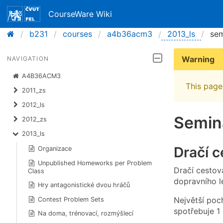
CourseWare Wiki
b231
courses
a4b36acm3
2013_ls
sem
Warning
NAVIGATION
A4B36ACM3
This page 
2011_zs
2012_ls
Seminá
2012_zs
2013_ls
Dračí c
Organizace
Unpublished Homeworks per Problem
Dračí cestová
Class
dopravního le
Hry antagonistické dvou hráčů
Největší poc
Contest Problem Sets
spotřebuje 1 
Na doma, trénovací, rozmýšlecí