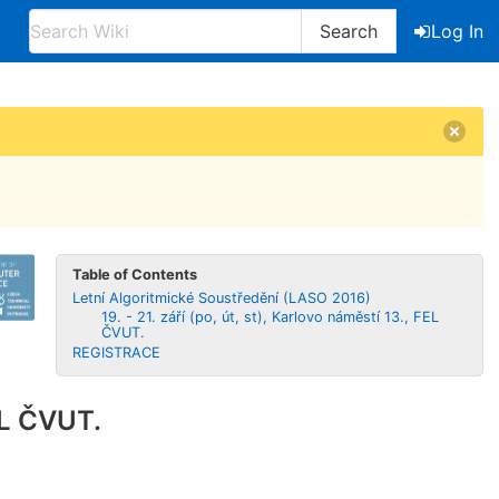
Search
Log In
Table of Contents
Letní Algoritmické Soustředění (LASO 2016)
19. - 21. září (po, út, st), Karlovo náměstí 13., FEL
ČVUT.
REGISTRACE
FEL ČVUT.