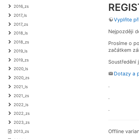
REGI
2016_zs
2017_ls
Vyplňte př
2017_zs
Nejpozději do
2018_ls
2018_zs
Prosíme o po
začátkem zář
2019_ls
2019_zs
Soustředění 
2020_ls
Dotazy a 
2020_zs
.
2021_ls
2021_zs
.
2022_ls
.
2022_zs
2023_zs
Offline varia
2013_zs