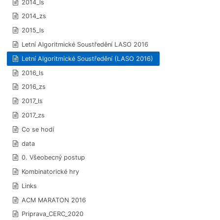
2014_ls
2014_zs
2015_ls
Letní Algoritmické Soustředění LASO 2016
Letní Algoritmické Soustředění (LASO 2016)
2016_ls
2016_zs
2017_ls
2017_zs
Co se hodí
data
0. Všeobecný postup
Kombinatorické hry
Links
ACM MARATON 2016
Priprava_CERC_2020