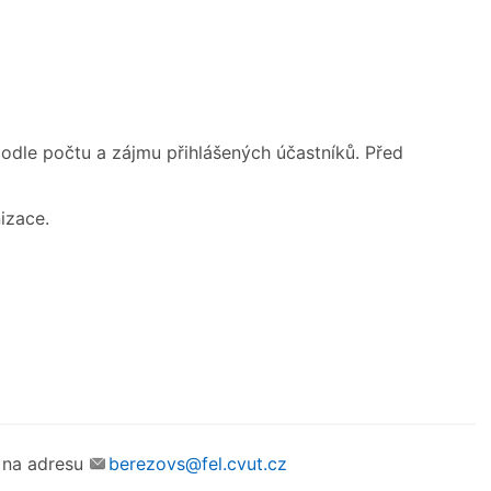
odle počtu a zájmu přihlášených účastníků. Před
izace.
 na adresu
berezovs@fel.cvut.cz