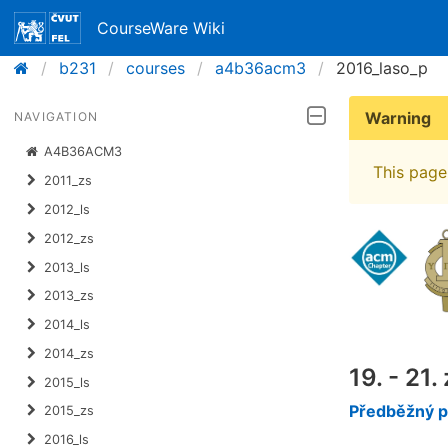
CourseWare Wiki
b231
courses
a4b36acm3
2016_laso_p
Warning
NAVIGATION
A4B36ACM3
This page 
2011_zs
2012_ls
2012_zs
2013_ls
2013_zs
2014_ls
2014_zs
19. - 21.
2015_ls
Předběžný 
2015_zs
2016_ls