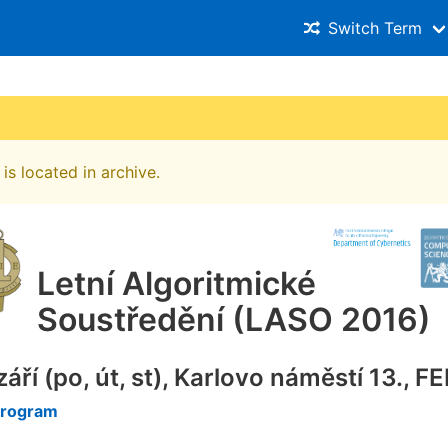
Switch Term
is located in archive.
Letní Algoritmické
Soustředění (LASO 2016)
 září (po, út, st), Karlovo náměstí 13., 
program