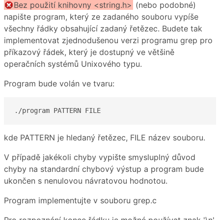
Bez použití knihovny <string.h>
(nebo podobné)
napište program, který ze zadaného souboru vypíše
všechny řádky obsahující zadaný řetězec. Budete tak
implementovat zjednodušenou verzi programu grep pro
příkazový řádek, který je dostupný ve většině
operačních systémů Unixového typu.
Program bude volán ve tvaru:
./program PATTERN FILE
kde PATTERN je hledaný řetězec, FILE název souboru.
V případě jakékoli chyby vypište smysluplný důvod
chyby na standardní chybový výstup a program bude
ukončen s nenulovou návratovou hodnotou.
Program implementujte v souboru grep.c
Pro rozpoznání konce řádku je možné používat znak '\n'.