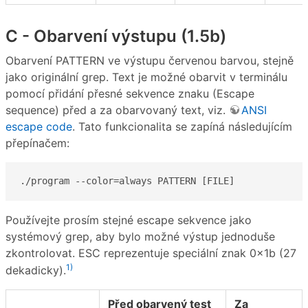
C - Obarvení výstupu (1.5b)
Obarvení PATTERN ve výstupu červenou barvou, stejně
jako originální grep. Text je možné obarvit v terminálu
pomocí přidání přesné sekvence znaku (Escape
sequence) před a za obarvovaný text, viz.
ANSI
escape code
. Tato funkcionalita se zapíná následujícím
přepínačem:
./program --color=always PATTERN [FILE]
Používejte prosím stejné escape sekvence jako
systémový grep, aby bylo možné výstup jednoduše
zkontrolovat. ESC reprezentuje speciální znak 0x1b (27
1)
dekadicky).
Před obarvený test
Za