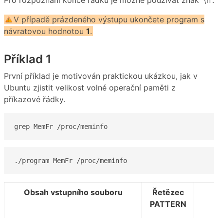
V případě prázdeného výstupu ukončete program s
návratovou hodnotou
1
.
Příklad 1
První příklad je motivován praktickou ukázkou, jak v
Ubuntu zjistit velikost volné operační paměti z
příkazové řádky.
grep MemFr /proc/meminfo
./program MemFr /proc/meminfo
Obsah vstupního souboru
Řetězec
PATTERN