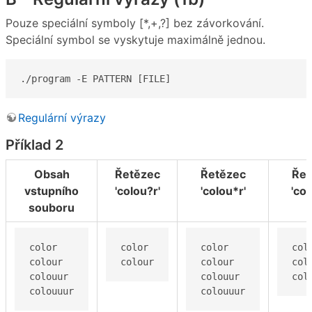
Pouze speciální symboly [*,+,?] bez závorkování.
Speciální symbol se vyskytuje maximálně jednou.
./program -E PATTERN [FILE]
Regulární výrazy
Příklad 2
Obsah
Řetězec
Řetězec
Řet
vstupního
'colou?r'
'colou*r'
'col
souboru
color

color

color

colo
colour

colour
colour

colo
colouur

colouur

col
colouuur
colouuur