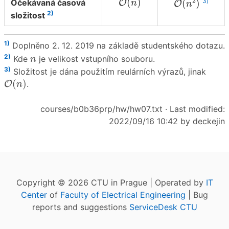
2
(
)
3)
(
)
Očekávaná časová
O
O
n
n
2)
složitost
1)
Doplněno 2. 12. 2019 na základě studentského dotazu.
n
2)
Kde
je velikost vstupního souboru.
n
3)
Složitost je dána použitím reulárních výrazů, jinak
O
(
n
)
(
)
O
.
n
courses/b0b36prp/hw/hw07.txt
· Last modified:
2022/09/16 10:42 by
deckejin
Copyright © 2026 CTU in Prague | Operated by
IT
Center
of
Faculty of Electrical Engineering
| Bug
reports and suggestions
ServiceDesk CTU