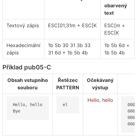
obarvený
text
Textový zápis
ESC[01;31m + ESC[K
ESC[m +
ESC[K
Hexadecimální
1b 5b 30 31 3b 33
1b 5b 6d +
zápis
31 6d + 1b 5b 4b
1b 5b 4b
Příklad pub05-C
Obsah vstupního
Řetězec
Očekávaný
souboru
PATTERN
výstup
H
el
lo, h
el
lo
Hello, hello

el
000
Bye
000
000
000