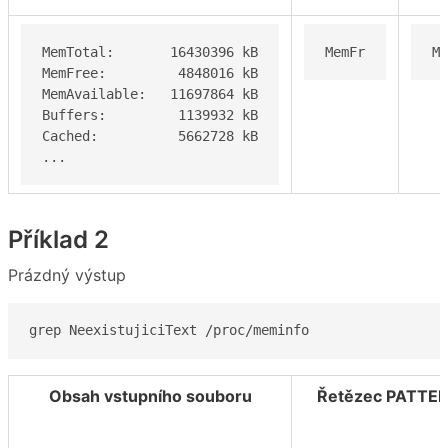
MemTotal:       16430396 kB

MemFr
Me
MemFree:         4848016 kB

MemAvailable:   11697864 kB

Buffers:         1139932 kB

Cached:          5662728 kB

...
Příklad 2
Prázdný výstup
grep NeexistujiciText /proc/meminfo
Obsah vstupního souboru
Řetězec PATTE