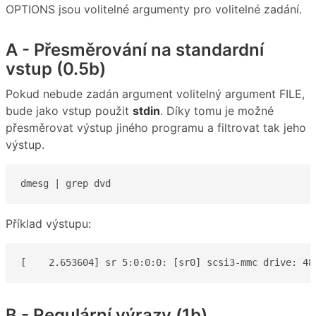
OPTIONS jsou volitelné argumenty pro volitelné zadání.
A - Přesměrování na standardní
vstup (0.5b)
Pokud nebude zadán argument volitelný argument FILE,
bude jako vstup použit
stdin
. Díky tomu je možné
přesměrovat výstup jiného programu a filtrovat tak jeho
výstup.
dmesg | grep dvd
Příklad výstupu:
[    2.653604] sr 5:0:0:0: [sr0] scsi3-mmc drive: 48
B - Regulární výrazy (1b)