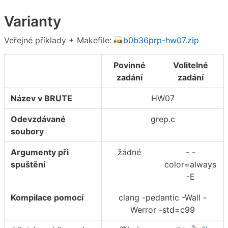
Varianty
Veřejné příklady + Makefile:
b0b36prp-hw07.zip
Povinné
Volitelné
zadání
zadání
Název v BRUTE
HW07
Odevzdávané
grep.c
soubory
Argumenty při
žádné
- -
spuštění
color=always
-E
Kompilace pomocí
clang -pedantic -Wall -
Werror -std=c99
O
(
n
)
O
(
n
2
)