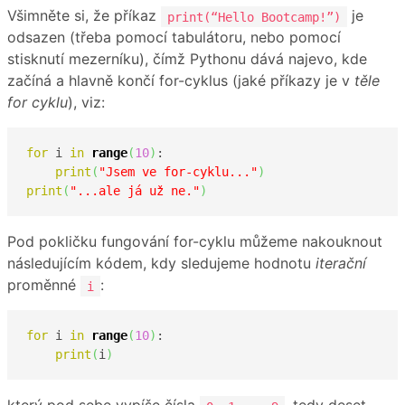
Všimněte si, že příkaz
je
print(“Hello Bootcamp!”)
odsazen (třeba pomocí tabulátoru, nebo pomocí
stisknutí mezerníku), čímž Pythonu dává najevo, kde
začíná a hlavně končí for-cyklus (jaké příkazy je v
těle
for cyklu
), viz:
for
 i 
in
range
(
10
)
:

print
(
"Jsem ve for-cyklu..."
)
print
(
"...ale já už ne."
)
Pod pokličku fungování for-cyklu můžeme nakouknout
následujícím kódem, kdy sledujeme hodnotu
iterační
proměnné
:
i
for
 i 
in
range
(
10
)
:

print
(
i
)