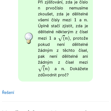
Při zjišťování, zda je číslo
n prvočíslo nemusíme
zkoušet, zda je dělitelné
1
n
1
všemi čísly mezi
a
.
n
Úplně stačí zjistit, zda je
dělitelné některým z čísel
(
n
)
1
1
(
)
√
mezi
a
, protože
n
pokud není dělitelné
žádným z těchto čísel,
pak není dělitelné ani
žádným z čísel mezi
(
n
)
n
(
)
√
a
. Dokážete
n
n
zdůvodnit proč?
Řešení