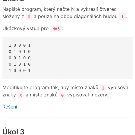
Napiště program, který načte N a vykreslí čtverec
složený z
a pouze na obou diagonálách budou
.
0
1
Ukázkový vstup pro
:
N=5
1 0 0 0 1

0 1 0 1 0 

0 0 1 0 0

0 1 0 1 0

1 0 0 0 1
Modifikujte program tak, aby místo znaků
vypisoval
1
znaky
a místo znaků
vypisoval mezery
X
0
Řešení
Úkol 3