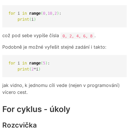
for
 i 
in
range
(
0
,
10
,
2
)
:

print
(
i
)
což pod sebe vypíše čísla
.
0, 2, 4, 6, 8
Podobně je možné vyřešit stejné zadání i takto:
for
 i 
in
range
(
5
)
:

print
(
2
*i
)
jak vidno, k jednomu cíli vede (nejen v programování)
vícero cest.
For cyklus - úkoly
Rozcvička