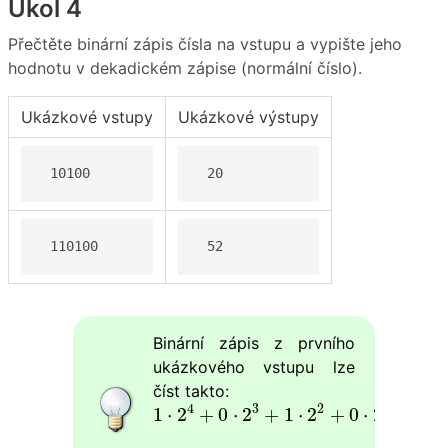
Úkol 4
Přečtěte binární zápis čísla na vstupu a vypište jeho
hodnotu v dekadickém zápise (normální číslo).
Ukázkové vstupy
Ukázkové výstupy
 10100 
 20 
 110100 
 52 
Binární zápis z prvního
ukázkového vstupu lze
číst takto:
1
⋅
2
4
+
0
⋅
2
3
+
1
⋅
2
2
+
0
⋅
2
1
+
0
⋅
2
0
=
16
4
3
2
1
1
⋅
2
+
0
⋅
2
+
1
⋅
2
+
0
⋅
2
+
0
⋅