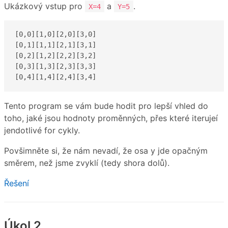
Ukázkový vstup pro
a
.
X=4
Y=5
[0,0][1,0][2,0][3,0]

[0,1][1,1][2,1][3,1]

[0,2][1,2][2,2][3,2]

[0,3][1,3][2,3][3,3]

[0,4][1,4][2,4][3,4]
Tento program se vám bude hodit pro lepší vhled do
toho, jaké jsou hodnoty proměnných, přes které iterujeí
jendotlivé for cykly.
Povšimněte si, že nám nevadí, že osa y jde opačným
směrem, než jsme zvyklí (tedy shora dolů).
Řešení
Úkol 2