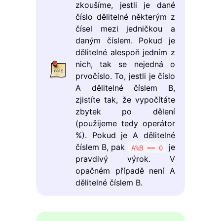
zkoušíme, jestli je dané
číslo dělitelné některým z
čísel mezi jedničkou a
daným číslem. Pokud je
dělitelné alespoň jedním z
nich, tak se nejedná o
prvočíslo. To, jestli je číslo
A dělitelné číslem B,
zjistíte tak, že vypočítáte
zbytek po dělení
(použijeme tedy operátor
%). Pokud je A dělitelné
číslem B, pak
je
A%B == 0
pravdivý výrok. V
opačném případě není A
dělitelné číslem B.