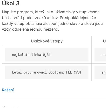
Úkol 3
Napište program, který jako uživatelský vstup vezme
text a vrátí počet znaků a slov. Předpokládejme, že
každý vstup obsahuje alespoň jedno slovo a slova jsou
vždy oddělena jednou mezerou.
Ukázkové vstupy
Uk
 nejkulaťoulinkatější 
 zna
 Letní programovací Bootcamp FEL ČVUT 
 zna
Řešení