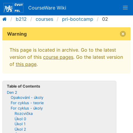
CourseWare Wiki
b212
courses
pri-bootcamp
02
Warning
This page is located in archive. Go to the latest
version of this
course pages
. Go the latest version
of
this page
.
Table of Contents
Den 2
Opakování - úkoly
For cyklus - teorie
For cyklus - úkoly
Rozcvička
Úkol 0
Úkol 1
Úkol 2