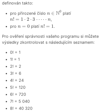
definován takto:
n
∈
N
0
0
N
∈
pro přirozené číslo
platí
n
n
!
=
1
⋅
2
⋅
3
⋅
⋯
⋅
n
!
=
1
⋅
2
⋅
3
⋅
⋯
⋅
,
n
n
n
!
=
1
n
=
0
=
0
!
=
1
pro
platí
.
n
n
Pro ověření správnosti vašeho programu si můžete
výsledky zkontrolovat s následujícím seznamem:
0! = 1
1! = 1
2! = 2
3! = 6
4! = 24
5! = 120
6! = 720
7! = 5 040
8! = 40 320