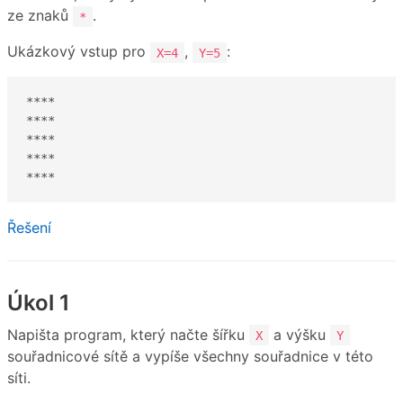
ze znaků
.
*
Ukázkový vstup pro
,
:
X=4
Y=5
****

****

****

****

****
Řešení
Úkol 1
Napišta program, který načte šířku
a výšku
X
Y
souřadnicové sítě a vypíše všechny souřadnice v této
síti.