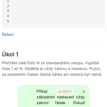
1

2

3

4

5
Řešení
Úkol 1
Přečtěte celé číslo N ze standardního vstupu. Vypiště
čísla 1 až N. Oddělte je vždy čárkou a mezerou. Pozor,
za posledním číslem žádná čárka ani mezera být nemá.
Příkaz
v
print()
základním nastavení vždy
zalomí řádek. Pokud