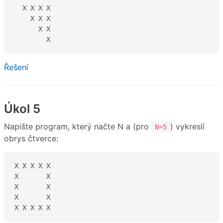
  X X X X

    X X X

      X X

        X
Řešení
Úkol 5
Napište program, který načte N a (pro
) vykreslí
N=5
obrys čtverce:
X X X X X

X       X

X       X

X       X

X X X X X