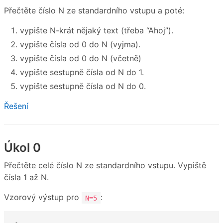
Přečtěte číslo N ze standardního vstupu a poté:
vypište N-krát nějaký text (třeba “Ahoj”).
vypište čísla od 0 do N (vyjma).
vypište čísla od 0 do N (včetně)
vypište sestupně čísla od N do 1.
vypište sestupně čísla od N do 0.
Řešení
Úkol 0
Přečtěte celé číslo N ze standardního vstupu. Vypiště
čísla 1 až N.
Vzorový výstup pro
:
N=5