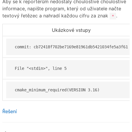
Aby se k reportérům nedostaly choulostivé choulostivé
informace, napište program, který od uživatele načte
textový řetězec a nahradí každou cifru za znak
.
*
Ukázkové vstupy
 commit: cb72418f702be7169e81961db5421034fe5a3f61 
 File "<stdin>", line 5 
 cmake_minimum_required(VERSION 3.16)  
Řešení