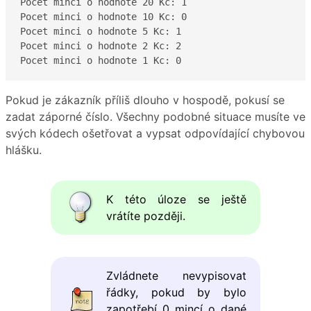
Pocet minci o hodnote 20 Kc: 1

Pocet minci o hodnote 10 Kc: 0

Pocet minci o hodnote 5 Kc: 1

Pocet minci o hodnote 2 Kc: 2

Pocet minci o hodnote 1 Kc: 0
Pokud je zákazník příliš dlouho v hospodě, pokusí se
zadat záporné číslo. Všechny podobné situace musíte ve
svých kódech ošetřovat a vypsat odpovídající chybovou
hlášku.
K této úloze se ještě
vrátíte později.
Zvládnete nevypisovat
řádky, pokud by bylo
zapotřebí 0 mincí o dané