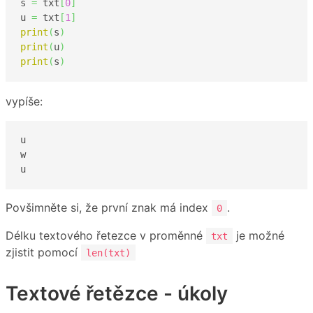
s 
=
 txt
[
0
]
u 
=
 txt
[
1
]
print
(
s
)
print
(
u
)
print
(
s
)
vypíše:
u

w 

u
Povšimněte si, že první znak má index
.
0
Délku textového řetezce v proměnné
je možné
txt
zjistit pomocí
len(txt)
Textové řetězce - úkoly