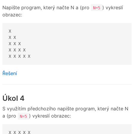
Napište program, který načte N a (pro
) vykreslí
N=5
obrazec:
X

X X

X X X

X X X X

X X X X X
Řešení
Úkol 4
S využítím předchozího napište program, který načte N
a (pro
) vykreslí obrazec:
N=5
X X X X X
