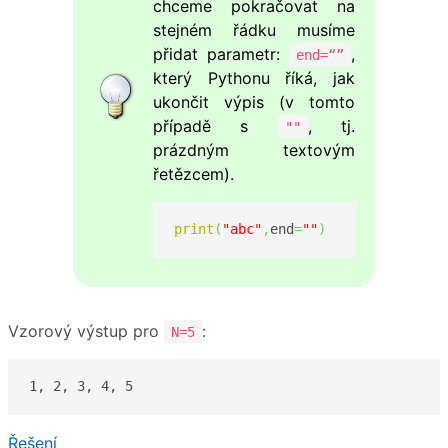
chceme pokračovat na
stejném řádku musíme
přidat parametr:
,
end=“”
který Pythonu říká, jak
ukončit výpis (v tomto
případě s
, tj.
""
prázdným textovým
řetězcem).
print
(
"abc"
,
end
=
""
)
Vzorový výstup pro
:
N=5
1, 2, 3, 4, 5
Řešení