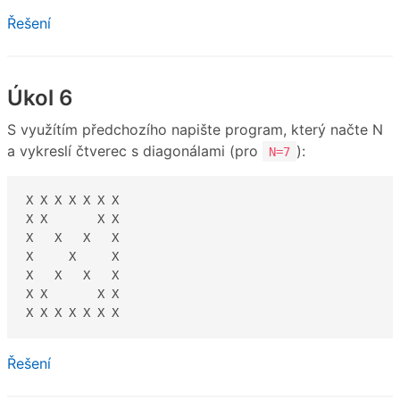
Řešení
Úkol 6
S využítím předchozího napište program, který načte N
a vykreslí čtverec s diagonálami (pro
):
N=7
X X X X X X X

X X       X X

X   X   X   X

X     X     X

X   X   X   X

X X       X X

X X X X X X X
Řešení