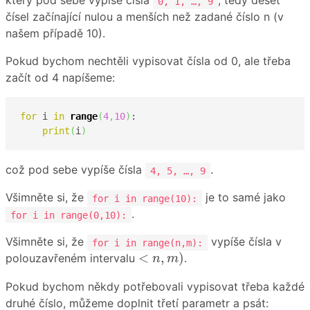
který pod sebe vypíše čísla
, tedy deset
0, 1, …, 9
čísel začínající nulou a menších než zadané číslo n (v
našem případě 10).
Pokud bychom nechtěli vypisovat čísla od 0, ale třeba
začít od 4 napíšeme:
for
 i 
in
range
(
4
,
10
)
:

print
(
i
)
což pod sebe vypíše čísla
.
4, 5, …, 9
Všimněte si, že
je to samé jako
for i in range(10):
.
for i in range(0,10):
Všimněte si, že
vypíše čísla v
for i in range(n,m):
<
n
,
m
)
<
,
)
polouzavřeném intervalu
.
n
m
Pokud bychom někdy potřebovali vypisovat třeba každé
druhé číslo, můžeme doplnit třetí parametr a psát: