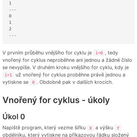
1

---

0

1

2

---
V prvním průběhu vnějšího for cyklu je
, tedy
i=0
vnořený for cyklus neproběhne ani jednou a žádné číslo
se nevypíše. V druhém kroku vnějšího for cyklu, kdy je
už vnořený for cyklus proběhne právě jednou a
i=1
vytiskne se
. Obdobně pak v dalších krocích.
0
Vnořený for cyklus - úkoly
Úkol 0
Napiště program, který vezme šířku
a výšku
X
Y
obdélníku, který vytiskne na příkazovou řádku složený