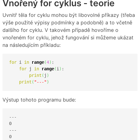
Vnořený for cyklus - teorie
Uvnitř těla for cyklu mohou být libovolné příkazy (třeba
výše použité výpisy podmínky a podobně) a to včetně
dalšího for cyklu. V takovém případě hovoříme o
vnořeném for cyklu, jehož fungování si můžeme ukázat
na následujícím příkladu:
for
 i 
in
range
(
4
)
:

for
 j 
in
range
(
i
)
:

print
(
j
)
print
(
"---"
)
Výstup tohoto programu bude:
---

0

---

0
