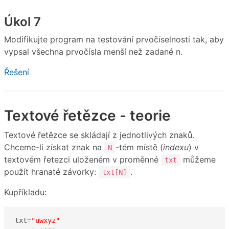
Úkol 7
Modifikujte program na testování prvočíselnosti tak, aby
vypsal všechna prvočísla menší než zadané n.
Řešení
Textové řetězce - teorie
Textové řetězce se skládají z jednotlivých znaků.
Chceme-li získat znak na
-tém místě (
indexu
) v
N
textovém řetezci uloženém v proměnné
můžeme
txt
použít hranaté závorky:
.
txt[N]
Kupříkladu:
txt
=
"uwxyz"