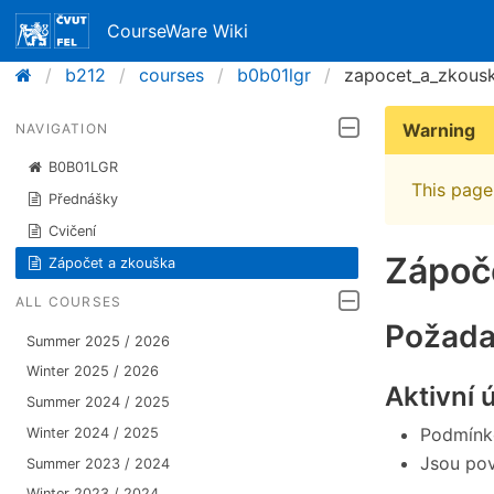
CourseWare Wiki
b212
courses
b0b01lgr
zapocet_a_zkous
Warning
NAVIGATION
B0B01LGR
This page 
Přednášky
Cvičení
Zápoč
Zápočet a zkouška
ALL COURSES
Požada
Summer 2025 / 2026
Winter 2025 / 2026
Aktivní 
Summer 2024 / 2025
Podmínko
Winter 2024 / 2025
Jsou pov
Summer 2023 / 2024
Winter 2023 / 2024