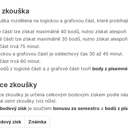
 zkouška
ška rozdělena na logickou a grafovou část, které probíhaj
é části lze získat maximálně 40 bodů, nutno získat alespoň
é části lze získat maximálně 30 bodů, nutno získat alespoň
část trvá 75 minut.
ickou a grafovou částí je oddechový čas 30 až 45 minut.
část trvá 60 minut.
odů z logické části a z grafové části tvoří
body z písemné
ace zkoušky
ace zkoušky je určena celkovým bodovým ziskem podle násl
é ústní zkoušky (viz níže).
 bodový zisk
je součtem
bonusu ze semestru
a
bodů z pí
dový zisk
Známka