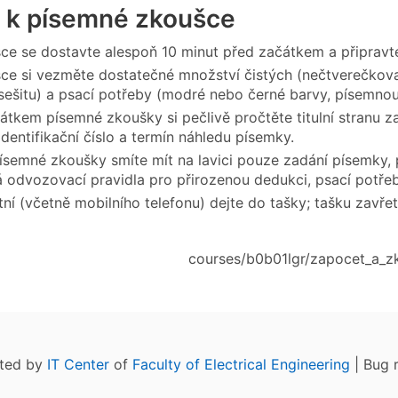
 k písemné zkoušce
ce se dostavte alespoň 10 minut před začátkem a připravte
ce si vezměte dostatečné množství čistých (nečtverečkovan
sešitu) a psací potřeby (modré nebo černé barvy, písemno
átkem písemné zkoušky si pečlivě pročtěte titulní stranu z
identifikační číslo a termín náhledu písemky.
semné zkoušky smíte mít na lavici pouze zadání písemky, p
 odvozovací pravidla pro přirozenou dedukci, psací potřeb
tní (včetně mobilního telefonu) dejte do tašky; tašku zavřet
courses/b0b01lgr/zapocet_a_z
ated by
IT Center
of
Faculty of Electrical Engineering
| Bug 