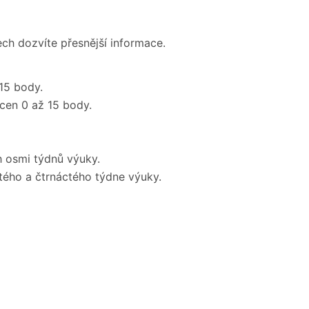
ch dozvíte přesnější informace.
15 body.
ocen 0 až 15 body.
h osmi týdnů výuky.
ctého a čtrnáctého týdne výuky.