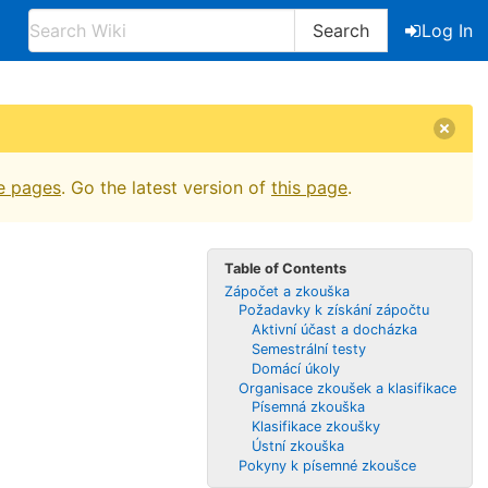
Search
Log In
e pages
. Go the latest version of
this page
.
Table of Contents
Zápočet a zkouška
Požadavky k získání zápočtu
Aktivní účast a docházka
Semestrální testy
Domácí úkoly
Organisace zkoušek a klasifikace
Písemná zkouška
Klasifikace zkoušky
Ústní zkouška
Pokyny k písemné zkoušce