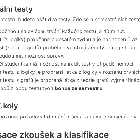
lní testy
mestru budete psát dva testy. Zde se o semestrálních teste
oběhnou na cvičení, trvání každého testu je 40 minut.
st (z logiky) proběhne v desátém týdnu a je hodnocen 0 až 
st (z teorie grafů) proběhne ve čtrnáctém týdnu a je hodn
budou mít možnost opravy.
či studentka má možnost nahradit test v případě nemoci.
testu z logiky je probraná látka z logiky v rozsahu prvníc
testu z grafů je probraná látka z teorie grafů vyjma třiná
odů z obou testů tvoří
bonus ze semestru
.
úkoly
 možnost požadovat domácí práci a zadávat domácí úkoly.
ace zkoušek a klasifikace