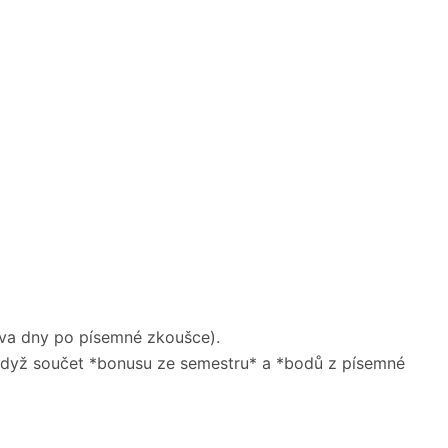
dva dny po písemné zkoušce).
, když součet *bonusu ze semestru* a *bodů z písemné