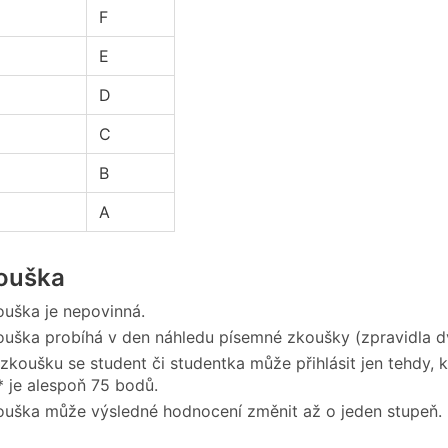
F
E
D
C
B
A
kouška
ouška je nepovinná.
ouška probíhá v den náhledu písemné zkoušky (zpravidla 
 zkoušku se student či studentka může přihlásit jen tehdy
 je alespoň 75 bodů.
ouška může výsledné hodnocení změnit až o jeden stupeň.