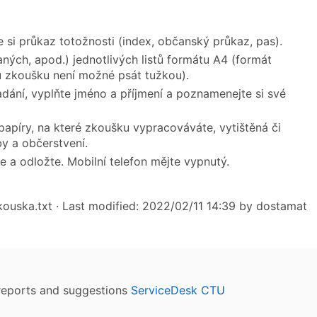
 si průkaz totožnosti (index, občanský průkaz, pas).
ých, apod.) jednotlivých listů formátu A4 (formát
u zkoušku není možné psát tužkou).
adání, vyplňte jméno a příjmení a poznamenejte si své
apíry, na které zkoušku vypracováváte, vytištěná či
y a občerstvení.
e a odložte. Mobilní telefon mějte vypnutý.
kouska.txt
· Last modified: 2022/02/11 14:39 by
dostamat
reports and suggestions
ServiceDesk CTU