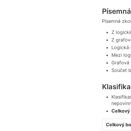
Písemná
Písemná zkou
Z logick
Z grafov
Logická 
Mezi log
Grafová 
Součet b
Klasifik
Klasifik
nepovinn
Celkový
Celkový bo