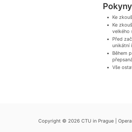
Pokyny
Ke zkouš
Ke zkouš
velkého 
Před zač
unikátní 
Během pí
přepsaná
Vše osta
Copyright © 2026 CTU in Prague | Oper