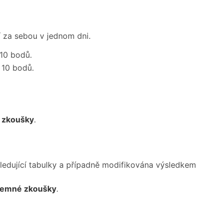
í za sebou v jednom dni.
 10 bodů.
 10 bodů.
 zkoušky
.
edující tabulky a případně modifikována výsledkem
semné zkoušky
.