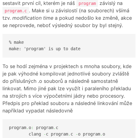
sestavit první cíl, kterém je náš
závislý na
program
. Make si u závislostí (na souborech) všímá
program.c
tzv.
modification time
a pokud nedošlo ke změně, akce
se neprovede, neboť výsledný soubor by byl stejný.
% make

make: 'program' is up to date
To se hodí zejména v projektech s mnoha soubory, kde
je pak výhodné kompilovat jednotlivé soubory zvláště
do příslušných .o souborů a následně samostatně
linkovat. Mimo jiné pak lze využít i paraleního překladu
na strojích s více výpočetními jádry nebo procesory.
Předpis pro překlad souboru a následné linkování může
například vypadat následovně
program
.
o
:
 program
.
c

	clang 
-
c program
.
c 
-
o program
.
o
