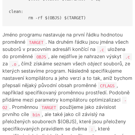
clean:

	rm -rf $(OBJS) $(TARGET)
Jméno programu nastavuje na první řádku hodnotou
proměnné
. Na druhém řádku jsou jména všech
TARGET
souborů v pracovním adresáři končící na
uložena
.c
do proměnné
, ale nejdříve je nahrazen výskyt
OBJS
.c
za
, čímž získáme seznam všech
object
souborů, ze
.o
kterých sestavíme program. Následně specifikujeme
nastavení kompilátoru a jeho verzi a to tak, aniž bychom
přepsali nějaký původní obsah proměnné
,
CFLAGS
například specifikovaný proměnnou prostředí. Podobně
přidáme mezi parametry kompilátoru optimizalizaci
-
. Proměnnou
použijeme jako závislost
O2
TARGET
prvního cíle
, ale také jako cíl závislý na
bin
přeložených souborech $(OBJS), které jsou přeloženy
specifikovaných pravidlem se dvěma
, které
: