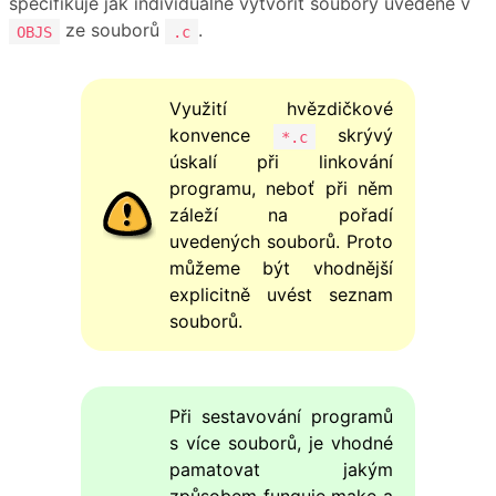
specifikuje jak individuálně vytvořit soubory uvedené v
ze souborů
.
OBJS
.c
Využití hvězdičkové
konvence
skrývý
*.c
úskalí při linkování
programu, neboť při něm
záleží na pořadí
uvedených souborů. Proto
můžeme být vhodnější
explicitně uvést seznam
souborů.
Při sestavování programů
s více souborů, je vhodné
pamatovat jakým