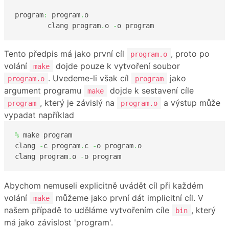
program
:
 program
.
o

	clang program
.
o 
-
o program
Tento předpis má jako první cíl
, proto po
program.o
volání
dojde pouze k vytvoření soubor
make
. Uvedeme-li však cíl
jako
program.o
program
argument programu
dojde k sestavení cíle
make
, který je závislý na
a výstup může
program
program.o
vypadat například
%
 make program

clang 
-
c program
.
c 
-
o program
.
o

clang program
.
o 
-
o program
Abychom nemuseli explicitně uvádět cíl při každém
volání
můžeme jako první dát implicitní cíl. V
make
našem případě to uděláme vytvořením cíle
, který
bin
má jako závislost 'program'.