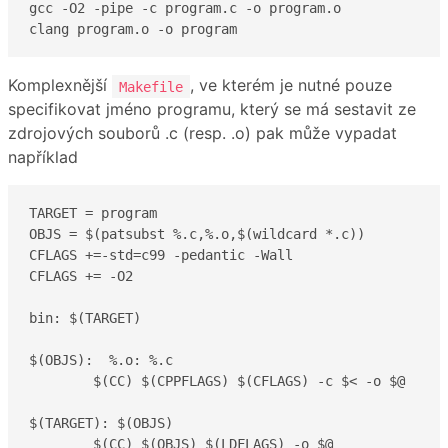
gcc -O2 -pipe -c program.c -o program.o

clang program.o -o program
Komplexnější
, ve kterém je nutné pouze
Makefile
specifikovat jméno programu, který se má sestavit ze
zdrojových souborů .c (resp. .o) pak může vypadat
například
TARGET = program

OBJS = $(patsubst %.c,%.o,$(wildcard *.c))

CFLAGS +=-std=c99 -pedantic -Wall

CFLAGS += -O2

bin: $(TARGET)

$(OBJS):  %.o: %.c

	$(CC) $(CPPFLAGS) $(CFLAGS) -c $< -o $@

$(TARGET): $(OBJS) 

	$(CC) $(OBJS) $(LDFLAGS) -o $@
