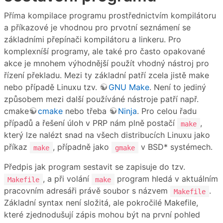
Příma kompilace programu prostřednictvím kompilátoru
a příkazové je vhodnou pro prvotní seznámení se
základními přepínači kompilátoru a linkeru. Pro
komplexníší programy, ale také pro často opakované
akce je mnohem výhodnější použít vhodný nástroj pro
řízení překladu. Mezi ty základní patří zcela jistě make
nebo případě Linuxu tzv.
GNU Make
. Není to jediný
způsobem mezi další používáné nástroje patří např.
cmake
cmake
nebo třeba
Ninja
. Pro celou řadu
případů a řešení úloh v PRP nám plně postačí
,
make
který lze nalézt snad na všech distribucích Linuxu jako
příkaz
, případně jako
v BSD* systémech.
make
gmake
Předpis jak program sestavit se zapisuje do tzv.
, a při volání
program hledá v aktuálním
Makefile
make
pracovním adresáři právě soubor s názvem
.
Makefile
Základní syntax není složitá, ale pokročilé Makefile,
které zjednodušují zápis mohou být na první pohled