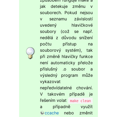
způsobem funguje make a
jak detekuje změnu v
souborech. Pokud nejsou
v seznamu závislostí
uvedený hlavičkové
soubory (což se např.
nedělá z důvodu snížení
počtu přístup na
souborový systém), tak
při změně hlavičky funkce
není automaticky přelože
příslušný .o soubor a
výsledný program může
vykazovat
nepředvídatelné chování.
V takovém případě je
řešením volat
make clean
a případně využít
ccache
nebo změnit