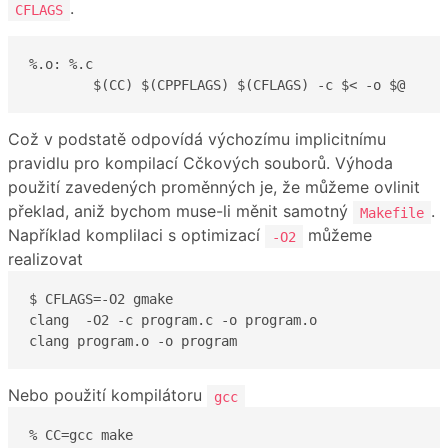
.
CFLAGS
%.o: %.c

	$(CC) $(CPPFLAGS) $(CFLAGS) -c $< -o $@
Což v podstatě odpovídá výchozímu implicitnímu
pravidlu pro kompilací Cčkových souborů. Výhoda
použití zavedených proměnných je, že můžeme ovlinit
překlad, aniž bychom muse-li měnit samotný
.
Makefile
Například komplilaci s optimizací
můžeme
-O2
realizovat
$ CFLAGS=-O2 gmake

clang  -O2 -c program.c -o program.o

clang program.o -o program
Nebo použití kompilátoru
gcc
% CC=gcc make
