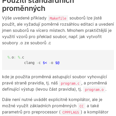
Použití standardních
proměnných
Výše uvedené příklady
souborů lze jistě
Makefile
použít, ale vyžadují poměrné rozsáhlou editaci a uvedení
jmen souborů na vícero místech. Mnohem praktičtější je
využití vzorů pro překlad soubor, např. jak vytvořit
soubory .o ze souborů .c
%.
o
:
%.
c

	clang 
-
c 
$<
-
o 
$@
kde je použita proměnná astupující soubor vyhovující
pravé straně pravidla, tj. náš
, a proměnná
program.c
definující výstup (levou část pravidla), tj.
.
program.o
Dále není nutné uvádět explicitně kompilátor, ale je
možné využít základních proměnných
a také
CC
parametrů pro preprocessor (
) a kompilátor
CPPFLAGS