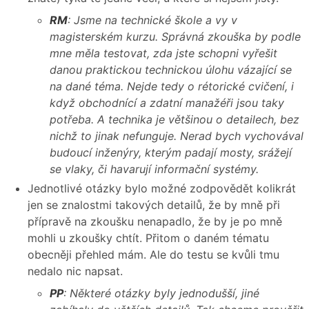
RM
: Jsme na technické škole a vy v
magisterském kurzu. Správná zkouška by podle
mne měla testovat, zda jste schopni vyřešit
danou praktickou technickou úlohu vázající se
na dané téma. Nejde tedy o rétorické cvičení, i
když obchodnící a zdatní manažéři jsou taky
potřeba. A technika je většinou o detailech, bez
nichž to jinak nefunguje. Nerad bych vychovával
budoucí inženýry, kterým padají mosty, srážejí
se vlaky, či havarují informační systémy.
Jednotlivé otázky bylo možné zodpovědět kolikrát
jen se znalostmi takových detailů, že by mně při
přípravě na zkoušku nenapadlo, že by je po mně
mohli u zkoušky chtít. Přitom o daném tématu
obecněji přehled mám. Ale do testu se kvůli tmu
nedalo nic napsat.
PP
: Některé otázky byly jednodušší, jiné