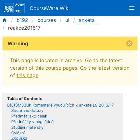
CourseWare Wiki
b192
courses
ui
anketa
reakce201617
Warning
This page is located in archive. Go to the latest
version of this
course pages
. Go the latest version
of
this page
.
Table of Contents
B(E)3M33UI: Komentáře vyučujících k anketě LS 2016/17
Souhrnné dotazy
Předmět jako celek
Přednášky v angličtině
Studijní materiály
Cvičení
Zkouška