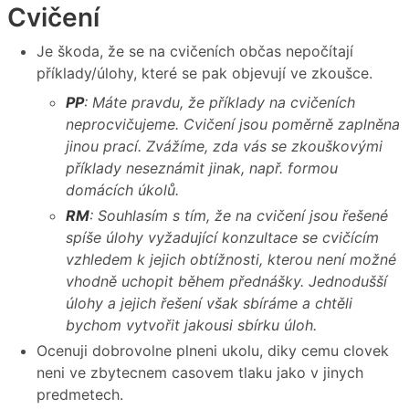
Cvičení
Je škoda, že se na cvičeních občas nepočítají
příklady/úlohy, které se pak objevují ve zkoušce.
PP
: Máte pravdu, že příklady na cvičeních
neprocvičujeme. Cvičení jsou poměrně zaplněna
jinou prací. Zvážíme, zda vás se zkouškovými
příklady neseznámit jinak, např. formou
domácích úkolů.
RM
: Souhlasím s tím, že na cvičení jsou řešené
spíše úlohy vyžadující konzultace se cvičícím
vzhledem k jejich obtížnosti, kterou není možné
vhodně uchopit během přednášky. Jednodušší
úlohy a jejich řešení však sbíráme a chtěli
bychom vytvořit jakousi sbírku úloh.
Ocenuji dobrovolne plneni ukolu, diky cemu clovek
neni ve zbytecnem casovem tlaku jako v jinych
predmetech.