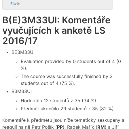
Závěr
B(E)3M33UI: Komentáře
vyučujících k anketě LS
2016/17
BE3M33UI
Evaluation provided by 0 students out of 4 (0
%).
The course was successfully finished by 3
students out of 4 (75 %).
B3M33UI
Hodnotilo 12 studentů z 35 (34 %).
Předmět ukončilo 29 studentů z 35 (82 %).
Komentáře k předmětu jsou níže tematicky seskupeny a
reagují na ně Petr Pošík (
PP
), Radek Mařík (
RM
) a Jiří