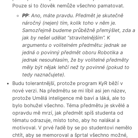
Pouze si to člověk nemůže všechno pamatovat.
PP
: Ano, máte pravdu. Předmět je skutečně
náročný (nejen) tím, kolik toho v něm je.
Samozřejmě budeme průběžně přemýšlet, zda a
jak by nešel udělat “stravitelnějším”. K
argumentu o volitelném předmětu: jednak se
jedná o povinný předmět oboru Robotika a
jednak nesouhlasím, že by volitelné předměty
měly být nějak lehčí než ty povinné (pokud to
tedy naznačujete).
Budu tolerantnější, protože program KyR běží v
nové verzi. Na předmětu se mi líbil asi jen název,
protože Umělá inteligence mě baví a láká, ale to
bylo bohužel všechno. Téma předmětu je skvělé a
opravdu mě mrzí, jak předmět spíš studenta od
tématu odrazuje, místo toho, aby ho nalákal a
motivoval. V prvé řadě by se po studentovi nemělo
chtít, aby se memoroval a šprtal všechno možné,