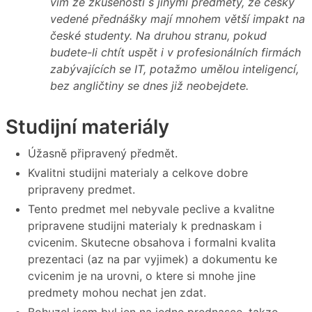
vím ze zkušeností s jinými předměty, že česky
vedené přednášky mají mnohem větší impakt na
české studenty. Na druhou stranu, pokud
budete-li chtít uspět i v profesionálních firmách
zabývajících se IT, potažmo umělou inteligencí,
bez angličtiny se dnes již neobejdete.
Studijní materiály
Úžasně připravený předmět.
Kvalitni studijni materialy a celkove dobre
pripraveny predmet.
Tento predmet mel nebyvale peclive a kvalitne
pripravene studijni materialy k prednaskam i
cvicenim. Skutecne obsahova i formalni kvalita
prezentaci (az na par vyjimek) a dokumentu ke
cvicenim je na urovni, o ktere si mnohe jine
predmety mohou nechat jen zdat.
Bohuzel jsem byl jen na jedne prednasce, takze