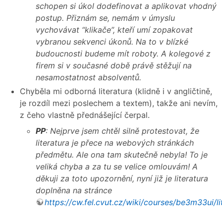
schopen si úkol dodefinovat a aplikovat vhodný
postup. Přiznám se, nemám v úmyslu
vychovávat “klikače”, kteří umí zopakovat
vybranou sekvenci úkonů. Na to v blízké
budoucnosti budeme mít roboty. A kolegové z
firem si v současné době právě stěžují na
nesamostatnost absolventů.
Chyběla mi odborná literatura (klidně i v angličtině,
je rozdíl mezi poslechem a textem), takže ani nevím,
z čeho vlastně přednášející čerpal.
PP
: Nejprve jsem chtěl silně protestovat, že
literatura je přece na webových stránkách
předmětu. Ale ona tam skutečně nebyla! To je
veliká chyba a za tu se velice omlouvám! A
děkuji za toto upozornění, nyní již je literatura
doplněna na stránce
https://cw.fel.cvut.cz/wiki/courses/be3m33ui/li