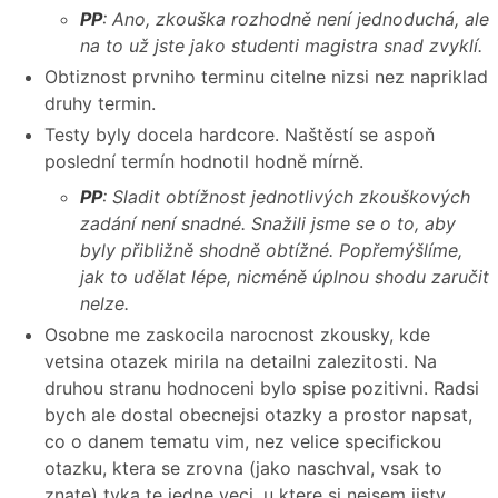
PP
: Ano, zkouška rozhodně není jednoduchá, ale
na to už jste jako studenti magistra snad zvyklí.
Obtiznost prvniho terminu citelne nizsi nez napriklad
druhy termin.
Testy byly docela hardcore. Naštěstí se aspoň
poslední termín hodnotil hodně mírně.
PP
: Sladit obtížnost jednotlivých zkouškových
zadání není snadné. Snažili jsme se o to, aby
byly přibližně shodně obtížné. Popřemýšlíme,
jak to udělat lépe, nicméně úplnou shodu zaručit
nelze.
Osobne me zaskocila narocnost zkousky, kde
vetsina otazek mirila na detailni zalezitosti. Na
druhou stranu hodnoceni bylo spise pozitivni. Radsi
bych ale dostal obecnejsi otazky a prostor napsat,
co o danem tematu vim, nez velice specifickou
otazku, ktera se zrovna (jako naschval, vsak to
znate) tyka te jedne veci, u ktere si nejsem jisty.