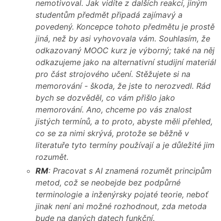
nemotivoval. Jak vidíte z dalších reakcí, jiným
studentům předmět připadá zajímavý a
povedený. Koncepce tohoto předmětu je prostě
jiná, než by asi vyhovovala vám. Souhlasím, že
odkazovaný MOOC kurz je výborný; také na něj
odkazujeme jako na alternativní studijní materiál
pro část strojového učení. Stěžujete si na
memorování - škoda, že jste to nerozvedl. Rád
bych se dozvěděl, co vám přišlo jako
memorování. Ano, chceme po vás znalost
jistých termínů, a to proto, abyste měli přehled,
co se za nimi skrývá, protože se běžně v
literatuře tyto termíny používají a je důležité jim
rozumět.
RM
: Pracovat s AI znamená rozumět principům
metod, což se neobejde bez podpůrné
terminologie a inženýrsky pojaté teorie, neboť
jinak není ani možné rozhodnout, zda metoda
bude na daných datech funkční.