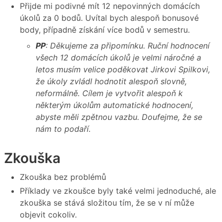
Přijde mi podivné mít 12 nepovinných domácích
úkolů za 0 bodů. Uvítal bych alespoň bonusové
body, případně získání více bodů v semestru.
PP
: Děkujeme za připomínku. Ruční hodnocení
všech 12 domácích úkolů je velmi náročné a
letos musím velice poděkovat Jirkovi Spilkovi,
že úkoly zvládl hodnotit alespoň slovně,
neformálně. Cílem je vytvořit alespoň k
některým úkolům automatické hodnocení,
abyste měli zpětnou vazbu. Doufejme, že se
nám to podaří.
Zkouška
Zkouška bez problémů
Příklady ve zkoušce byly také velmi jednoduché, ale
zkouška se stává složitou tím, že se v ní může
objevit cokoliv.