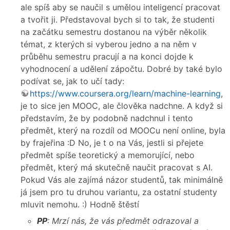
ale spíš aby se naučil s umělou inteligencí pracovat
a tvořit ji. Představoval bych si to tak, že studenti
na začátku semestru dostanou na výběr několik
témat, z kterých si vyberou jedno a na něm v
průběhu semestru pracují a na konci dojde k
vyhodnocení a udělení zápočtu. Dobré by také bylo
podívat se, jak to učí tady:
https://www.coursera.org/learn/machine-learning
,
je to sice jen MOOC, ale člověka nadchne. A když si
představím, že by podobně nadchnul i tento
předmět, který na rozdíl od MOOCu není online, byla
by frajeřina :D No, je t o na Vás, jestli si přejete
předmět spíše teoretický a memorující, nebo
předmět, který má skutečně naučit pracovat s AI.
Pokud Vás ale zajímá názor studentů, tak minimálně
já jsem pro tu druhou variantu, za ostatní studenty
mluvit nemohu. :) Hodně štěstí
PP
: Mrzí nás, že vás předmět odrazoval a