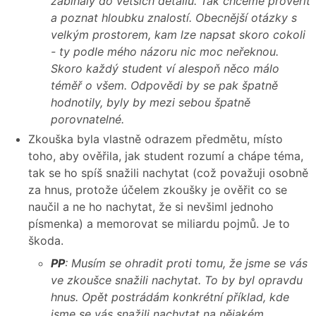
zabíhaly do větších detailů. Tak chceme prověřit
a poznat hloubku znalostí. Obecnější otázky s
velkým prostorem, kam lze napsat skoro cokoli
- ty podle mého názoru nic moc neřeknou.
Skoro každý student ví alespoň něco málo
téměř o všem. Odpovědi by se pak špatně
hodnotily, byly by mezi sebou špatně
porovnatelné.
Zkouška byla vlastně odrazem předmětu, místo
toho, aby ověřila, jak student rozumí a chápe téma,
tak se ho spíš snažili nachytat (což považuji osobně
za hnus, protože účelem zkoušky je ověřit co se
naučil a ne ho nachytat, že si nevšiml jednoho
písmenka) a memorovat se miliardu pojmů. Je to
škoda.
PP
: Musím se ohradit proti tomu, že jsme se vás
ve zkoušce snažili nachytat. To by byl opravdu
hnus. Opět postrádám konkrétní příklad, kde
jsme se vás snažili nachytat na nějakém