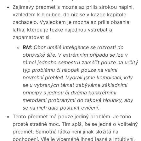
Zajimavy predmet s mozna az prilis sirokou naplni,
vzhledem k hloubce, do niz se v kazde kapitole
zachazelo. Vysledkem je mozna az prilis obsahla
latka, kterou je tezke najednou vstrebat a
zapamatovat si.
RM
: Obor umělé inteligence se rozrostl do
obrovské šíře. V extrémním případu se lze v
rámci jednoho semestru zaměřit pouze na určitý
typ problému či naopak pouze na velmi
povrchní přehled. Vybrali jsme kombinaci, kdy
se u vybraných témat zabýváme základními
principy s jednou či dvěma konkrétními
metodami probranými do takové hloubky, aby
se na nich dalo postavit cvičení.
Tento předmět má pouze jediný problém. Je toho
prostě strašně moc. Tím spíš, že se jedná o volitelný
předmět. Samotná látka není jinak složitá na
pochopení. Vše je víceméně ihned jasné a intuitivní.