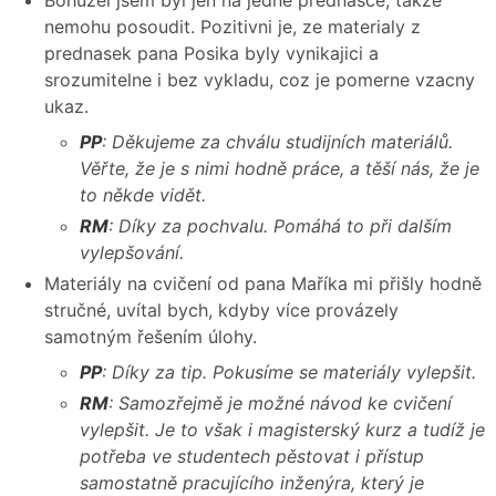
nemohu posoudit. Pozitivni je, ze materialy z
prednasek pana Posika byly vynikajici a
srozumitelne i bez vykladu, coz je pomerne vzacny
ukaz.
PP
: Děkujeme za chválu studijních materiálů.
Věřte, že je s nimi hodně práce, a těší nás, že je
to někde vidět.
RM
: Díky za pochvalu. Pomáhá to při dalším
vylepšování.
Materiály na cvičení od pana Maříka mi přišly hodně
stručné, uvítal bych, kdyby více provázely
samotným řešením úlohy.
PP
: Díky za tip. Pokusíme se materiály vylepšit.
RM
: Samozřejmě je možné návod ke cvičení
vylepšit. Je to však i magisterský kurz a tudíž je
potřeba ve studentech pěstovat i přístup
samostatně pracujícího inženýra, který je