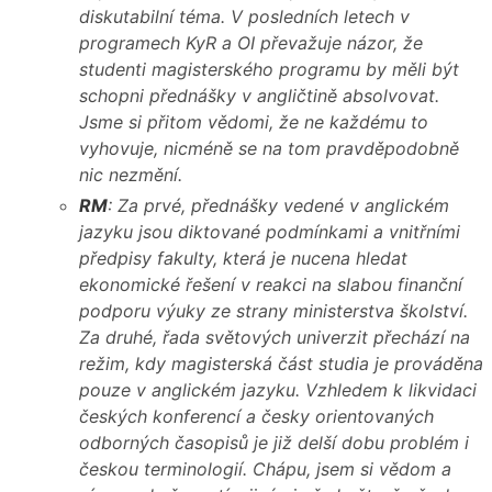
diskutabilní téma. V posledních letech v
programech KyR a OI převažuje názor, že
studenti magisterského programu by měli být
schopni přednášky v angličtině absolvovat.
Jsme si přitom vědomi, že ne každému to
vyhovuje, nicméně se na tom pravděpodobně
nic nezmění.
RM
: Za prvé, přednášky vedené v anglickém
jazyku jsou diktované podmínkami a vnitřními
předpisy fakulty, která je nucena hledat
ekonomické řešení v reakci na slabou finanční
podporu výuky ze strany ministerstva školství.
Za druhé, řada světových univerzit přechází na
režim, kdy magisterská část studia je prováděna
pouze v anglickém jazyku. Vzhledem k likvidaci
českých konferencí a česky orientovaných
odborných časopisů je již delší dobu problém i
českou terminologií. Chápu, jsem si vědom a