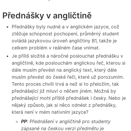
Přednášky v angličtině
Přednášky byly nudné a v anglickém jazyce, což
ztěžuje schopnost pochopení, průměrný student
ovládá jazykovou úroveň angličtiny B1, takže je
celkem problém v reálném čase vnímat.
Je příliš složité a náročné poslouchat přednášku v
angličtině, kde poslouchám anglickou řeč, kterou si
dále musím převést na anglický text, který dále
musím převést do české řeči, které už porozumím.
Tento proces chvíli trvá a než si to přeložím, tak
přednášející již mluví o něčem jiném. Možná by
přednášející mohl příště přednášek i česky. Nebo je
nějaký způsob, jak si něco odnést z přednášky,
která není v mém nativním jazyce?
PP
: Přednášení v angličtině pro studenty
zapsané na českou verzi předmětu je