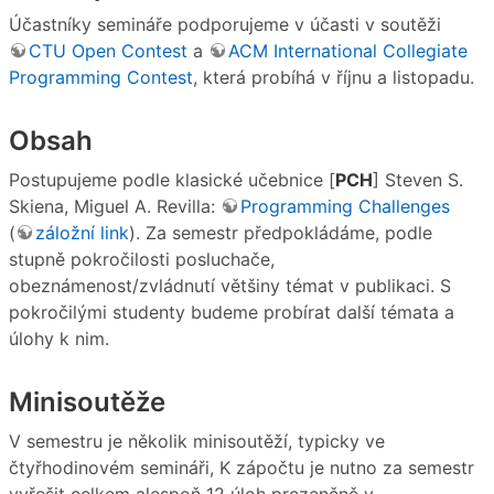
Účastníky semináře podporujeme v účasti v soutěži
CTU Open Contest
a
ACM International Collegiate
Programming Contest
, která probíhá v říjnu a listopadu.
Obsah
Postupujeme podle klasické učebnice [
PCH
] Steven S.
Skiena, Miguel A. Revilla:
Programming Challenges
(
záložní link
). Za semestr předpokládáme, podle
stupně pokročilosti posluchače,
obeznámenost/zvládnutí většiny témat v publikaci. S
pokročilými studenty budeme probírat další témata a
úlohy k nim.
Minisoutěže
V semestru je několik minisoutěží, typicky ve
čtyřhodinovém semináři, K zápočtu je nutno za semestr
vyřešit celkem alespoň 12 úloh prezenčně v