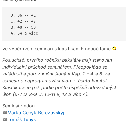
 D: 36 -- 41  

 C: 42 -- 47 

 B: 48 -- 53

 A: 54 a více  
Ve výběrovém semináři s klasifikací E nepočítáme
.
Posluchači prvního ročníku bakaláře mají stanoven
individuální průchod seminářem. Předpokládá se
zvládnutí a porozumění úlohám Kap. 1. - 4. a 8. za
semestr a naprogramování úloh z těchto kapitol.
Klasifikace je pak podle počtu úspěšně odevzdaných
úloh (6-7 D, 8-9 C, 10-11 B, 12 a více A).
Seminář vedou
Marko Genyk-Berezovskyj
Tomáš Tunys