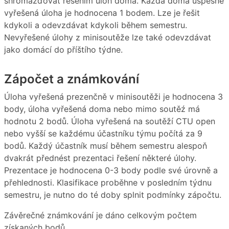
shromažďovat řešením úloh doma. Každá doma úspěšně
vyřešená úloha je hodnocena 1 bodem. Lze je řešit
kdykoli a odevzdávat kdykoli během semestru.
Nevyřešené úlohy z minisoutěže lze také odevzdávat
jako domácí do příštího týdne.
Zápočet a známkování
Úloha vyřešená prezenčně v minisoutěži je hodnocena 3
body, úloha vyřešená doma nebo mimo soutěź má
hodnotu 2 bodů. Úloha vyřešená na soutěží CTU open
nebo vyšší se každému účastníku týmu počítá za 9
bodů. Každý účastník musí během semestru alespoň
dvakrát přednést prezentaci řešení některé úlohy.
Prezentace je hodnocena 0-3 body podle své úrovně a
přehlednosti. Klasifikace proběhne v posledním týdnu
semestru, je nutno do té doby splnit podmínky zápočtu.
Závěrečné známkování je dáno celkovým počtem
získaných bodů