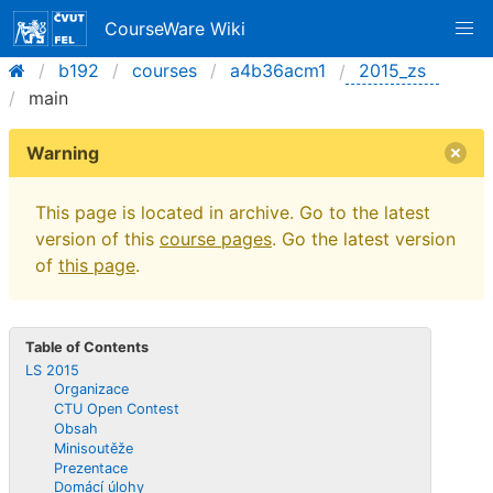
CourseWare Wiki
b192
courses
a4b36acm1
2015_zs
main
Warning
This page is located in archive. Go to the latest
version of this
course pages
. Go the latest version
of
this page
.
Table of Contents
LS 2015
Organizace
CTU Open Contest
Obsah
Minisoutěže
Prezentace
Domácí úlohy