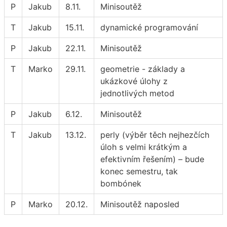
P
Jakub
8.11.
Minisoutěž
T
Jakub
15.11.
dynamické programování
P
Jakub
22.11.
Minisoutěž
T
Marko
29.11.
geometrie - základy a
ukázkové úlohy z
jednotlivých metod
P
Jakub
6.12.
Minisoutěž
T
Jakub
13.12.
perly (výběr těch nejhezčích
úloh s velmi krátkým a
efektivním řešením) – bude
konec semestru, tak
bombónek
P
Marko
20.12.
Minisoutěž naposled