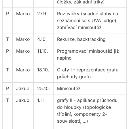
úložky, základní triky)
P
Marko
27.9.
Rozcvičky (snadné úlohy na
seznámení se s UVA judge),
zahřívací minisoutěž
T
Marko
4.10.
Rekurze, backtracking
P
Marko
11.10.
Programovací minisoutěž již
naplno
T
Marko
18.10.
Grafy I - reprezentace grafu,
průchody grafu
P
Jakub
25.10.
Minisoutěž
T
Jakub
1.11.
grafy II - aplikace průchodu
do hloubky (topologické
třídění, komponenty 2-
souvislosti, …)