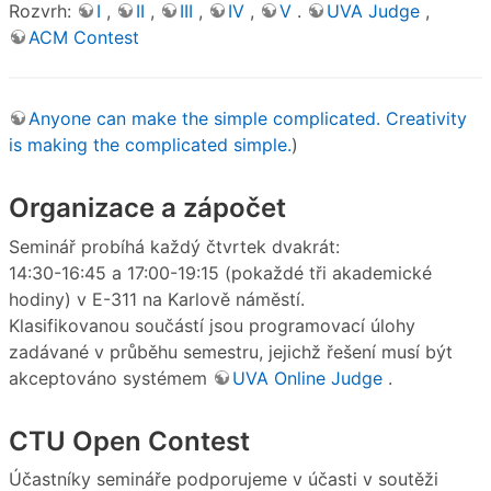
Rozvrh:
I
,
II
,
III
,
IV
,
V
.
UVA Judge
,
ACM Contest
Anyone can make the simple complicated. Creativity
is making the complicated simple.
)
Organizace a zápočet
Seminář probíhá každý čtvrtek dvakrát:
14:30-16:45 a 17:00-19:15 (pokaždé tři akademické
hodiny) v E-311 na Karlově náměstí.
Klasifikovanou součástí jsou programovací úlohy
zadávané v průběhu semestru, jejichž řešení musí být
akceptováno systémem
UVA Online Judge
.
CTU Open Contest
Účastníky semináře podporujeme v účasti v soutěži