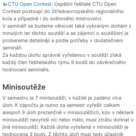
CTU Open Contest
. Úspěšní řešitelé CTU Open
Contest postoupí do Středoevropského regionálního
kola a případně i do světového mistrovství.
V semináři se budeme věnovat také vybraným úlohám z
minulých let těchto soutěží a se zájemci o soutěžení je
probereme detailněji a podle potřeby v dodatečném
semináři.
Za každou úlohu správně vyřešenou v soutěži získá
každý člen řešitelského týmu 9 bodů do závěrečného
hodnocení semináře.
Minisoutěže
V semestru je 7 minisoutěží, v každé je zadáno více
úloh. K zápočtu je nutno za semestr vyřešit celkem
alespoň 9 úloh prezenčně v minisoutěžích, kdo v některé
minisoutěži nevyřeší nic nebo málo, musí ztrátu dohnat v
jiné minisoutěži. Každá úloha vyřešená v minisoutěži je
hodnocena 3 body. Z těchto úloh musí tedy účastník