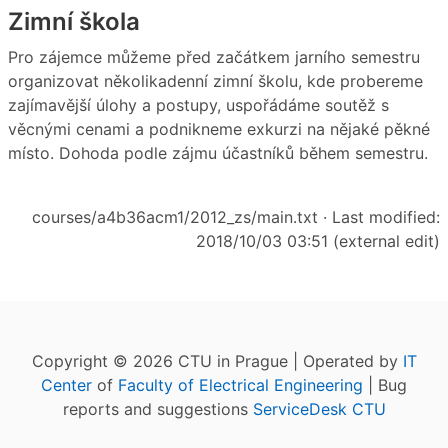
Zimní škola
Pro zájemce můžeme před začátkem jarního semestru
organizovat několikadenní zimní školu, kde probereme
zajímavější úlohy a postupy, uspořádáme soutěž s
věcnými cenami a podnikneme exkurzi na nějaké pěkné
místo. Dohoda podle zájmu účastníků během semestru.
courses/a4b36acm1/2012_zs/main.txt
· Last modified:
2018/10/03 03:51 (external edit)
Copyright © 2026 CTU in Prague | Operated by
IT
Center
of
Faculty of Electrical Engineering
| Bug
reports and suggestions
ServiceDesk CTU